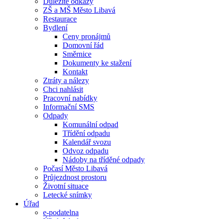
Důležité odkazy
ZŠ a MŠ Město Libavá
Restaurace
Bydlení
Ceny pronájmů
Domovní řád
Směrnice
Dokumenty ke stažení
Kontakt
Ztráty a nálezy
Chci nahlásit
Pracovní nabídky
Informační SMS
Odpady
Komunální odpad
Třídění odpadu
Kalendář svozu
Odvoz odpadu
Nádoby na tříděné odpady
Počasí Město Libavá
Průjezdnost prostoru
Životní situace
Letecké snímky
Úřad
e-podatelna