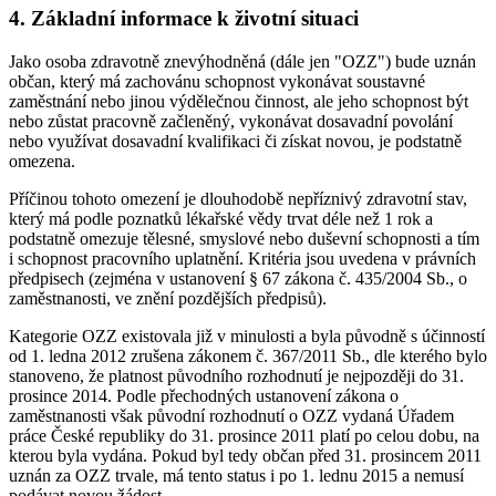
4. Základní informace k životní situaci
Jako osoba zdravotně znevýhodněná (dále jen "OZZ") bude uznán
občan, který má zachovánu schopnost vykonávat soustavné
zaměstnání nebo jinou výdělečnou činnost, ale jeho schopnost být
nebo zůstat pracovně začleněný, vykonávat dosavadní povolání
nebo využívat dosavadní kvalifikaci či získat novou, je podstatně
omezena.
Příčinou tohoto omezení je dlouhodobě nepříznivý zdravotní stav,
který má podle poznatků lékařské vědy trvat déle než 1 rok a
podstatně omezuje tělesné, smyslové nebo duševní schopnosti a tím
i schopnost pracovního uplatnění. Kritéria jsou uvedena v právních
předpisech (zejména v ustanovení § 67 zákona č. 435/2004 Sb., o
zaměstnanosti, ve znění pozdějších předpisů).
Kategorie OZZ existovala již v minulosti a byla původně s účinností
od 1. ledna 2012 zrušena zákonem č. 367/2011 Sb., dle kterého bylo
stanoveno, že platnost původního rozhodnutí je nejpozději do 31.
prosince 2014. Podle přechodných ustanovení zákona o
zaměstnanosti však původní rozhodnutí o OZZ vydaná Úřadem
práce České republiky do 31. prosince 2011 platí po celou dobu, na
kterou byla vydána. Pokud byl tedy občan před 31. prosincem 2011
uznán za OZZ trvale, má tento status i po 1. lednu 2015 a nemusí
podávat novou žádost.