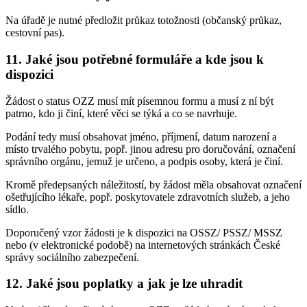
Na úřadě je nutné předložit průkaz totožnosti (občanský průkaz,
cestovní pas).
11. Jaké jsou potřebné formuláře a kde jsou k
dispozici
Žádost o status OZZ musí mít písemnou formu a musí z ní být
patrno, kdo ji činí, které věci se týká a co se navrhuje.
Podání tedy musí obsahovat jméno, příjmení, datum narození a
místo trvalého pobytu, popř. jinou adresu pro doručování, označení
správního orgánu, jemuž je určeno, a podpis osoby, která je činí.
Kromě předepsaných náležitostí, by žádost měla obsahovat označení
ošetřujícího lékaře, popř. poskytovatele zdravotních služeb, a jeho
sídlo.
Doporučený vzor žádosti je k dispozici na OSSZ/ PSSZ/ MSSZ
nebo (v elektronické podobě) na internetových stránkách České
správy sociálního zabezpečení.
12. Jaké jsou poplatky a jak je lze uhradit