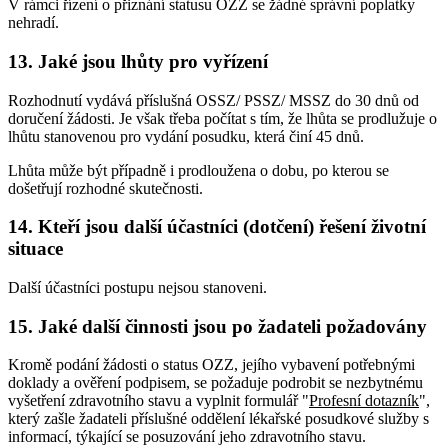
V rámci řízení o přiznání statusu OZZ se žádné správní poplatky
nehradí.
13. Jaké jsou lhůty pro vyřízení
Rozhodnutí vydává příslušná OSSZ/ PSSZ/ MSSZ do 30 dnů od
doručení žádosti. Je však třeba počítat s tím, že lhůta se prodlužuje o
lhůtu stanovenou pro vydání posudku, která činí 45 dnů.
Lhůta může být případně i prodloužena o dobu, po kterou se
došetřují rozhodné skutečnosti.
14. Kteří jsou další účastníci (dotčení) řešení životní
situace
Další účastníci postupu nejsou stanoveni.
15. Jaké další činnosti jsou po žadateli požadovány
Kromě podání žádosti o status OZZ, jejího vybavení potřebnými
doklady a ověření podpisem, se požaduje podrobit se nezbytnému
vyšetření zdravotního stavu a vyplnit formulář "
Profesní dotazník
",
který zašle žadateli příslušné oddělení lékařské posudkové služby s
informací, týkající se posuzování jeho zdravotního stavu.