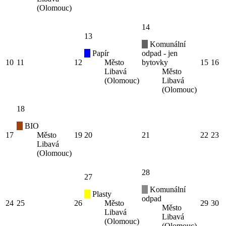
(Olomouc)
14
13
Komunální
Papír
odpad - jen
10
11
12
Město
bytovky
15
16
Libavá
Město
(Olomouc)
Libavá
(Olomouc)
18
BIO
17
Město
19
20
21
22
23
Libavá
(Olomouc)
28
27
Komunální
Plasty
odpad
24
25
26
Město
29
30
Město
Libavá
Libavá
(Olomouc)
(Olomouc)