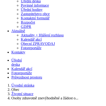
Úřední deska
Povinné informace
Úřední hodiny
Zastupitelstvo obce
Kontaktní formulář
Rozpočet
GDPR
Aktuálně
Aktuality + Hlášení rozhlasu
Kalendář akcí
Obecní ZPRAVODAJ
Fotoreportáže
Kontakty
Úřední
deska
Kalendář akcí
Fotoreportáže
Průjezdnost prostoru
Úvodní stránka
Obec
Životní situace
Osoby zdravotně znevýhodněné a žádost o...