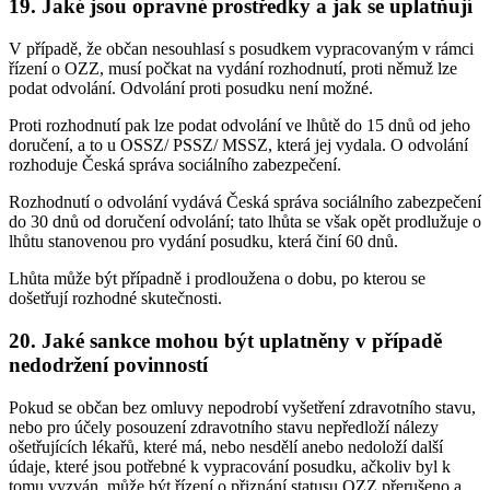
19. Jaké jsou opravné prostředky a jak se uplatňují
V případě, že občan nesouhlasí s posudkem vypracovaným v rámci
řízení o OZZ, musí počkat na vydání rozhodnutí, proti němuž lze
podat odvolání. Odvolání proti posudku není možné.
Proti rozhodnutí pak lze podat odvolání ve lhůtě do 15 dnů od jeho
doručení, a to u OSSZ/ PSSZ/ MSSZ, která jej vydala. O odvolání
rozhoduje Česká správa sociálního zabezpečení.
Rozhodnutí o odvolání vydává Česká správa sociálního zabezpečení
do 30 dnů od doručení odvolání; tato lhůta se však opět prodlužuje o
lhůtu stanovenou pro vydání posudku, která činí 60 dnů.
Lhůta může být případně i prodloužena o dobu, po kterou se
došetřují rozhodné skutečnosti.
20. Jaké sankce mohou být uplatněny v případě
nedodržení povinností
Pokud se občan bez omluvy nepodrobí vyšetření zdravotního stavu,
nebo pro účely posouzení zdravotního stavu nepředloží nálezy
ošetřujících lékařů, které má, nebo nesdělí anebo nedoloží další
údaje, které jsou potřebné k vypracování posudku, ačkoliv byl k
tomu vyzván, může být řízení o přiznání statusu OZZ přerušeno a