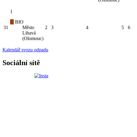
1
BIO
31
Město
2
3
4
5
6
Libavá
(Olomouc)
Kalendář svozu odpadu
Sociální sítě