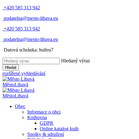
+420 585 313 942
podatelna@mesto-libava.eu
+420 585 313 942
podatelna@mesto-libava.eu
Datová schránka: hsifeu7
Hledaný výraz
Hledat
rozšířené vyhledávání
Město
Libavá
Město
Libavá
Obec
Informace o obci
Knihovna
GDPR
Online katalog knih
Spolky & sdružení