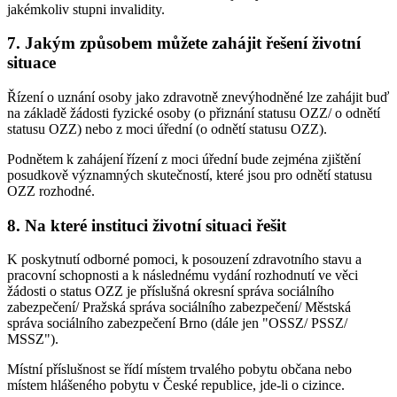
jakémkoliv stupni invalidity.
7. Jakým způsobem můžete zahájit řešení životní
situace
Řízení o uznání osoby jako zdravotně znevýhodněné lze zahájit buď
na základě žádosti fyzické osoby (o přiznání statusu OZZ/ o odnětí
statusu OZZ) nebo z moci úřední (o odnětí statusu OZZ).
Podnětem k zahájení řízení z moci úřední bude zejména zjištění
posudkově významných skutečností, které jsou pro odnětí statusu
OZZ rozhodné.
8. Na které instituci životní situaci řešit
K poskytnutí odborné pomoci, k posouzení zdravotního stavu a
pracovní schopnosti a k následnému vydání rozhodnutí ve věci
žádosti o status OZZ je příslušná okresní správa sociálního
zabezpečení/ Pražská správa sociálního zabezpečení/ Městská
správa sociálního zabezpečení Brno (dále jen "OSSZ/ PSSZ/
MSSZ").
Místní příslušnost se řídí místem trvalého pobytu občana nebo
místem hlášeného pobytu v České republice, jde-li o cizince.