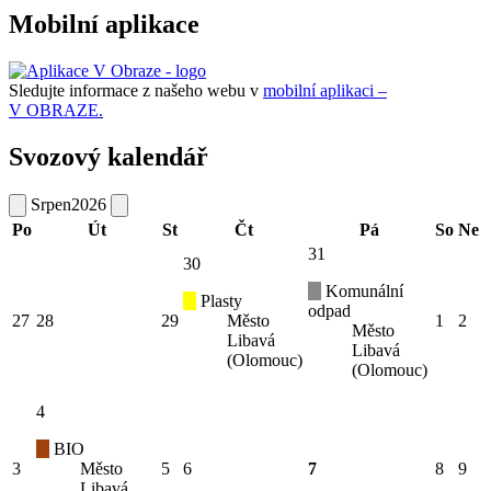
Mobilní aplikace
Sledujte informace z našeho webu v
mobilní aplikaci –
V OBRAZE.
Svozový kalendář
Srpen
2026
Po
Út
St
Čt
Pá
So
Ne
31
30
Komunální
Plasty
odpad
27
28
29
Město
1
2
Město
Libavá
Libavá
(Olomouc)
(Olomouc)
4
BIO
3
Město
5
6
7
8
9
Libavá