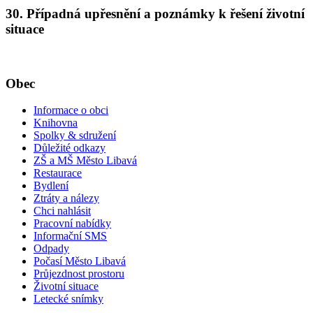
30. Případná upřesnění a poznámky k řešení životní
situace
Obec
Informace o obci
Knihovna
Spolky & sdružení
Důležité odkazy
ZŠ a MŠ Město Libavá
Restaurace
Bydlení
Ztráty a nálezy
Chci nahlásit
Pracovní nabídky
Informační SMS
Odpady
Počasí Město Libavá
Průjezdnost prostoru
Životní situace
Letecké snímky