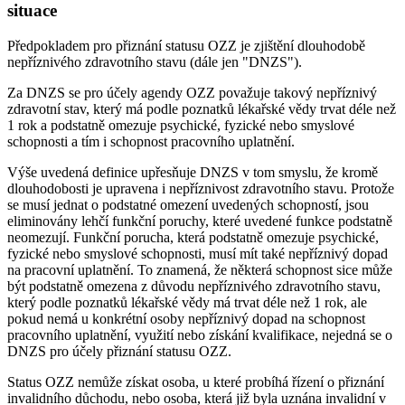
situace
Předpokladem pro přiznání statusu OZZ je zjištění dlouhodobě
nepříznivého zdravotního stavu (dále jen "DNZS").
Za DNZS se pro účely agendy OZZ považuje takový nepříznivý
zdravotní stav, který má podle poznatků lékařské vědy trvat déle než
1 rok a podstatně omezuje psychické, fyzické nebo smyslové
schopnosti a tím i schopnost pracovního uplatnění.
Výše uvedená definice upřesňuje DNZS v tom smyslu, že kromě
dlouhodobosti je upravena i nepříznivost zdravotního stavu. Protože
se musí jednat o podstatné omezení uvedených schopností, jsou
eliminovány lehčí funkční poruchy, které uvedené funkce podstatně
neomezují. Funkční porucha, která podstatně omezuje psychické,
fyzické nebo smyslové schopnosti, musí mít také nepříznivý dopad
na pracovní uplatnění. To znamená, že některá schopnost sice může
být podstatně omezena z důvodu nepříznivého zdravotního stavu,
který podle poznatků lékařské vědy má trvat déle než 1 rok, ale
pokud nemá u konkrétní osoby nepříznivý dopad na schopnost
pracovního uplatnění, využití nebo získání kvalifikace, nejedná se o
DNZS pro účely přiznání statusu OZZ.
Status OZZ nemůže získat osoba, u které probíhá řízení o přiznání
invalidního důchodu, nebo osoba, která již byla uznána invalidní v