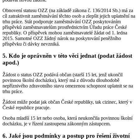
Obnovení statusu OZZ (na základě zákona č. 136/2014 Sb.) má za
cíl zatraktivnit zaměstnávání těchto osob a zlepšit jejich uplatnění na
trhu práce. Stát podporuje zaměstnávání OZZ poskytováním
příspěvků zaměstnavatelům prostřednictvím Úřadu práce České
republiky. O příspěvek mohou zaměstnavatelé žádat od 1. ledna
2015. Samotné OZZ žádný nárok na poskytování peněžního
příspěvku či dávky nevzniká.
5. Kdo je oprávněn v této věci jednat (podat žádost
apod.)
Žádost o status OZZ podává občan (starší 15 let, jenž ukončil
povinnou školní docházku), který má z důvodu dlouhodobě
nepříznivého zdravotního stavu omezenou schopnost uplatnit se na
trhu práce.
Žádost může podat jak občan České republiky, tak cizinec, který v
České republice pracuje.
Osoba mladší 15 let nebo osoba, která neukončila povinnou školní
docházku, je v řízení zastoupena zákonným zástupcem.
6. Jaké jsou podmínky a postup pro řešení životní