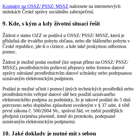
Kontakty na OSSZ/ PSSZ/ MSSZ
naleznete na internetových
stránkách České správy sociálního zabezpečení.
9. Kde, s kým a kdy životní situaci řešit
Žádost o status OZZ se podává u OSSZ/ PSSZ/ MSSZ, která je
příslušná dle trvalého pobytu občana, nebo dle hlášeného pobytu v
České republice, jde-li o cizince, a kde také poskytnou odbornou
pomoc.
Žádost je možné podat osobně (lze sepsat přímo na OSSZ/ PSSZ/
MSSZ), prostřednictvím poštovní přepravy nebo formou datové
zprávy odeslané prostřednictvím datové schránky nebo podepsanou
uznávaným elektronickým podpisem.
Podání je možné učinit i pomocí jiných technických prostředků nebo
prostřednictvím veřejné datové sítě bez použití uznávaného
elektronického podpisu za podmínky, že je takové podání do 5 dnů
potvrzeno nebo doplněno způsobem uvedeným v § 37 odst. 4 větě
první zákona č. 500/2004 Sb., správní řád, ve znění pozdějších
předpisů (zejména písemně, ústně do protokolu, podepsané
uznávaným elektronickým podpisem).
10. Jaké doklady je nutné mít s sebou