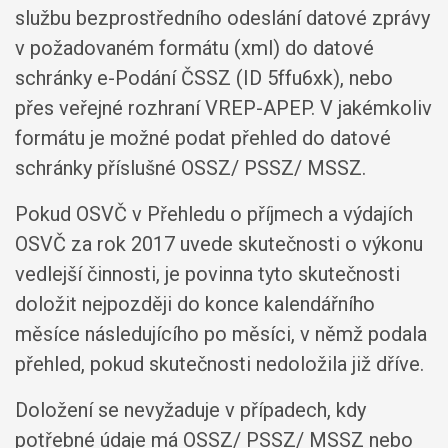
službu bezprostředního odeslání datové zprávy
v požadovaném formátu (xml) do datové
schránky e-Podání ČSSZ (ID 5ffu6xk), nebo
přes veřejné rozhraní VREP-APEP. V jakémkoliv
formátu je možné podat přehled do datové
schránky příslušné OSSZ/ PSSZ/ MSSZ.
Pokud OSVČ v Přehledu o příjmech a výdajích
OSVČ za rok 2017 uvede skutečnosti o výkonu
vedlejší činnosti, je povinna tyto skutečnosti
doložit nejpozději do konce kalendářního
měsíce následujícího po měsíci, v němž podala
přehled, pokud skutečnosti nedoložila již dříve.
Doložení se nevyžaduje v případech, kdy
potřebné údaje má OSSZ/ PSSZ/ MSSZ nebo