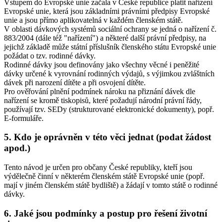
Vstupem do Evropské unie začala v České republice platit nařízení
Evropské unie, která jsou základními právními předpisy Evropské
unie a jsou přímo aplikovatelná v každém členském státě.
V oblasti dávkových systémů sociální ochrany se jedná o nařízení č.
883/2004 (dále též "nařízení") a některé další právní předpisy, na
jejichž základě může státní příslušník členského státu Evropské unie
požádat o tzv. rodinné dávky.
Rodinné dávky jsou definovány jako všechny věcné i peněžité
dávky určené k vyrovnání rodinných výdajů, s výjimkou zvláštních
dávek při narození dítěte a při osvojení dítěte.
Pro ověřování plnění podmínek nároku na přiznání dávek dle
nařízení se kromě tiskopisů, které požadují národní právní řády,
používají tzv. SEDy (strukturované elektronické dokumenty), popř.
E-formuláře.
5. Kdo je oprávněn v této věci jednat (podat žádost
apod.)
Tento návod je určen pro občany České republiky, kteří jsou
výdělečně činní v některém členském státě Evropské unie (popř.
mají v jiném členském státě bydliště) a žádají v tomto státě o rodinné
dávky.
6. Jaké jsou podmínky a postup pro řešení životní