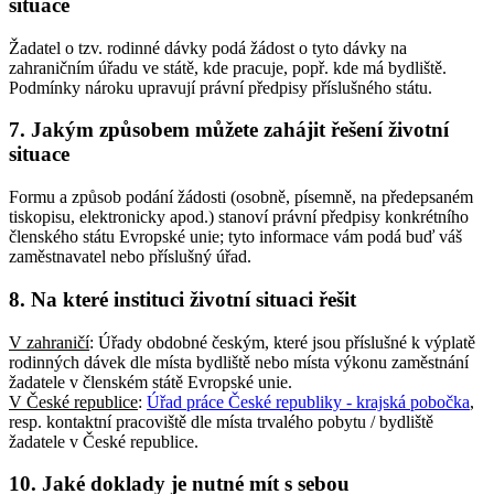
situace
Žadatel o tzv. rodinné dávky podá žádost o tyto dávky na
zahraničním úřadu ve státě, kde pracuje, popř. kde má bydliště.
Podmínky nároku upravují právní předpisy příslušného státu.
7. Jakým způsobem můžete zahájit řešení životní
situace
Formu a způsob podání žádosti (osobně, písemně, na předepsaném
tiskopisu, elektronicky apod.) stanoví právní předpisy konkrétního
členského státu Evropské unie; tyto informace vám podá buď váš
zaměstnavatel nebo příslušný úřad.
8. Na které instituci životní situaci řešit
V zahraničí
: Úřady obdobné českým, které jsou příslušné k výplatě
rodinných dávek dle místa bydliště nebo místa výkonu zaměstnání
žadatele v členském státě Evropské unie.
V České republice
:
Úřad práce České republiky - krajská pobočka
,
resp. kontaktní pracoviště dle místa trvalého pobytu / bydliště
žadatele v České republice.
10. Jaké doklady je nutné mít s sebou