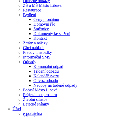
Důležité odkazy
ZŠ a MŠ Město Libavá
Restaurace
Bydlení
Ceny pronájmů
Domovní řád
Směrnice
Dokumenty ke stažení
Kontakt
Ztráty a nálezy
Chci nahlásit
Pracovní nabídky
Informační SMS
Odpady
Komunální odpad
Třídění odpadu
Kalendář svozu
Odvoz odpadu
Nádoby na tříděné odpady
Počasí Město Libavá
Průjezdnost prostoru
Životní situace
Letecké snímky
Úřad
e-podatelna