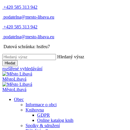
+420 585 313 942
podatelna@mesto-libava.eu
+420 585 313 942
podatelna@mesto-libava.eu
Datová schránka: hsifeu7
Hledaný výraz
Hledat
rozšířené vyhledávání
Město
Libavá
Město
Libavá
Obec
Informace o obci
Knihovna
GDPR
Online katalog knih
Spolky & sdružení