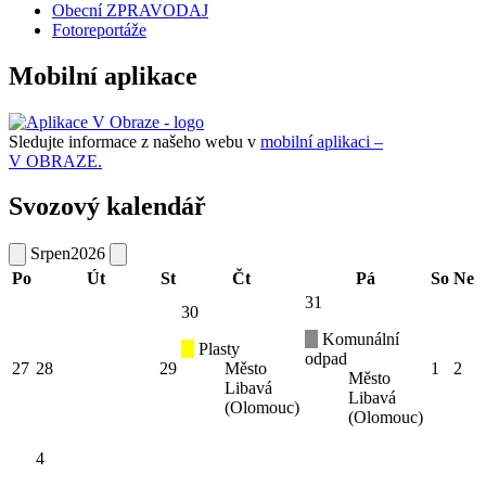
Obecní ZPRAVODAJ
Fotoreportáže
Mobilní aplikace
Sledujte informace z našeho webu v
mobilní aplikaci –
V OBRAZE.
Svozový kalendář
Srpen
2026
Po
Út
St
Čt
Pá
So
Ne
31
30
Komunální
Plasty
odpad
27
28
29
Město
1
2
Město
Libavá
Libavá
(Olomouc)
(Olomouc)
4