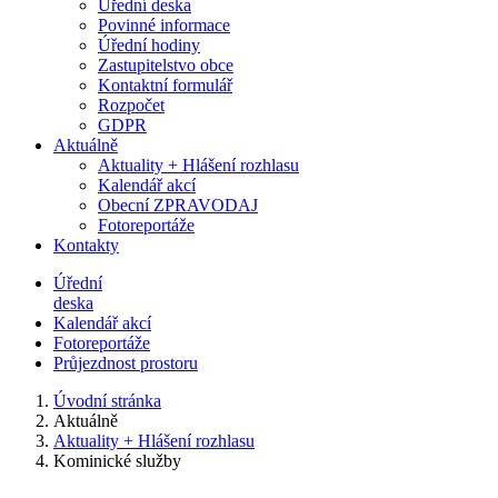
Úřední deska
Povinné informace
Úřední hodiny
Zastupitelstvo obce
Kontaktní formulář
Rozpočet
GDPR
Aktuálně
Aktuality + Hlášení rozhlasu
Kalendář akcí
Obecní ZPRAVODAJ
Fotoreportáže
Kontakty
Úřední
deska
Kalendář akcí
Fotoreportáže
Průjezdnost prostoru
Úvodní stránka
Aktuálně
Aktuality + Hlášení rozhlasu
Kominické služby