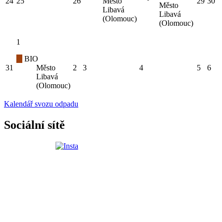
24
25
26
Město
29
30
Město
Libavá
Libavá
(Olomouc)
(Olomouc)
1
BIO
31
Město
2
3
4
5
6
Libavá
(Olomouc)
Kalendář svozu odpadu
Sociální sítě