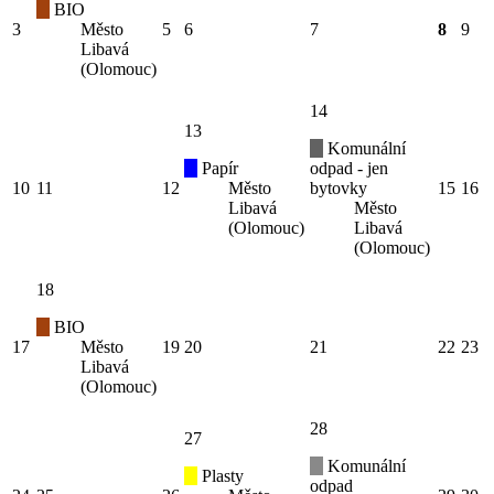
BIO
3
Město
5
6
7
8
9
Libavá
(Olomouc)
14
13
Komunální
Papír
odpad - jen
10
11
12
Město
bytovky
15
16
Libavá
Město
(Olomouc)
Libavá
(Olomouc)
18
BIO
17
Město
19
20
21
22
23
Libavá
(Olomouc)
28
27
Komunální
Plasty
odpad