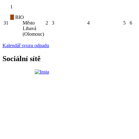
1
BIO
31
Město
2
3
4
5
6
Libavá
(Olomouc)
Kalendář svozu odpadu
Sociální sítě