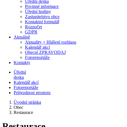
Úřední deska
Povinné informace
Úřední hodiny
Zastupitelstvo obce
Kontaktní formulář
Rozpočet
GDPR
Aktuálně
Aktuality + Hlášení rozhlasu
Kalendář akcí
Obecní ZPRAVODAJ
Fotoreportáže
Kontakty
Úřední
deska
Kalendář akcí
Fotoreportáže
Průjezdnost prostoru
Úvodní stránka
Obec
Restaurace
Restaurace