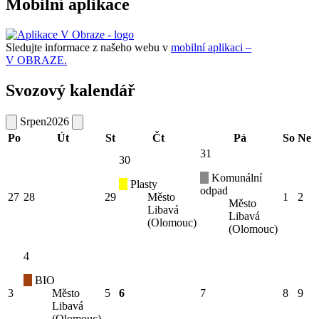
Mobilní aplikace
Sledujte informace z našeho webu v
mobilní aplikaci –
V OBRAZE.
Svozový kalendář
Srpen
2026
Po
Út
St
Čt
Pá
So
Ne
31
30
Komunální
Plasty
odpad
27
28
29
Město
1
2
Město
Libavá
Libavá
(Olomouc)
(Olomouc)
4
BIO
3
Město
5
6
7
8
9
Libavá
(Olomouc)