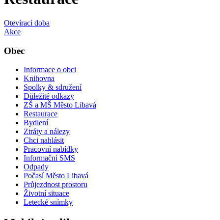
Otevírací doba
Akce
Obec
Informace o obci
Knihovna
Spolky & sdružení
Důležité odkazy
ZŠ a MŠ Město Libavá
Restaurace
Bydlení
Ztráty a nálezy
Chci nahlásit
Pracovní nabídky
Informační SMS
Odpady
Počasí Město Libavá
Průjezdnost prostoru
Životní situace
Letecké snímky