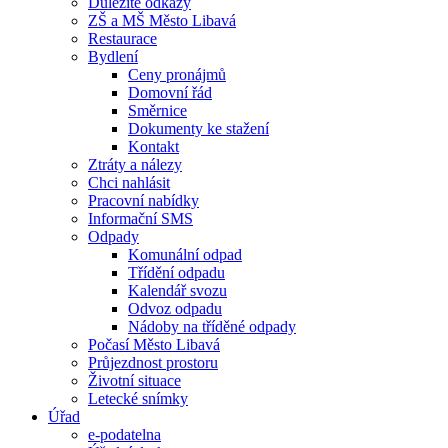
Důležité odkazy
ZŠ a MŠ Město Libavá
Restaurace
Bydlení
Ceny pronájmů
Domovní řád
Směrnice
Dokumenty ke stažení
Kontakt
Ztráty a nálezy
Chci nahlásit
Pracovní nabídky
Informační SMS
Odpady
Komunální odpad
Třídění odpadu
Kalendář svozu
Odvoz odpadu
Nádoby na tříděné odpady
Počasí Město Libavá
Průjezdnost prostoru
Životní situace
Letecké snímky
Úřad
e-podatelna