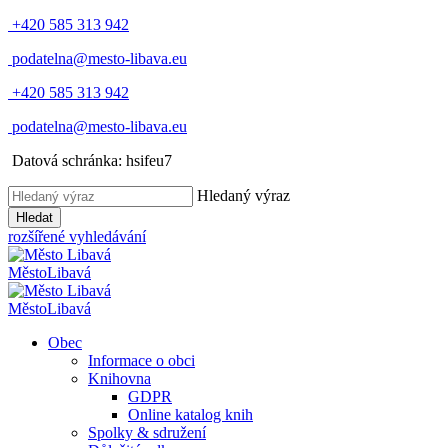
+420 585 313 942
podatelna@mesto-libava.eu
+420 585 313 942
podatelna@mesto-libava.eu
Datová schránka: hsifeu7
Hledaný výraz
Hledat
rozšířené vyhledávání
Město
Libavá
Město
Libavá
Obec
Informace o obci
Knihovna
GDPR
Online katalog knih
Spolky & sdružení