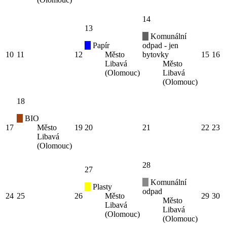
14
13
Komunální
Papír
odpad - jen
10
11
12
Město
bytovky
15
16
Libavá
Město
(Olomouc)
Libavá
(Olomouc)
18
BIO
17
Město
19
20
21
22
23
Libavá
(Olomouc)
28
27
Komunální
Plasty
odpad
24
25
26
Město
29
30
Město
Libavá
Libavá
(Olomouc)
(Olomouc)