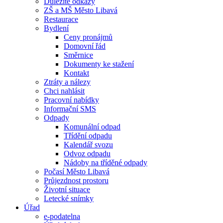
Důležité odkazy
ZŠ a MŠ Město Libavá
Restaurace
Bydlení
Ceny pronájmů
Domovní řád
Směrnice
Dokumenty ke stažení
Kontakt
Ztráty a nálezy
Chci nahlásit
Pracovní nabídky
Informační SMS
Odpady
Komunální odpad
Třídění odpadu
Kalendář svozu
Odvoz odpadu
Nádoby na tříděné odpady
Počasí Město Libavá
Průjezdnost prostoru
Životní situace
Letecké snímky
Úřad
e-podatelna