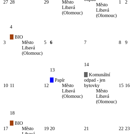
27
28
29
Město
1
2
Město
Libavá
Libavá
(Olomouc)
(Olomouc)
4
BIO
3
Město
5
6
7
8
9
Libavá
(Olomouc)
14
13
Komunální
Papír
odpad - jen
10
11
12
Město
bytovky
15
16
Libavá
Město
(Olomouc)
Libavá
(Olomouc)
18
BIO
17
Město
19
20
21
22
23
Libavá