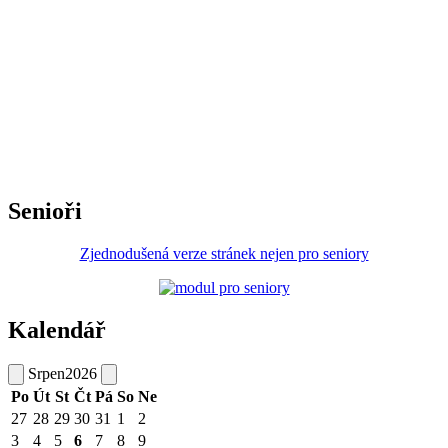
Senioři
Zjednodušená verze stránek nejen pro seniory
Kalendář
Srpen
2026
Po
Út
St
Čt
Pá
So
Ne
27
28
29
30
31
1
2
3
4
5
6
7
8
9