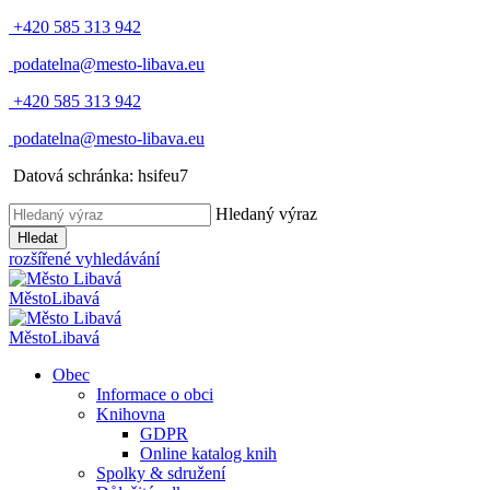
+420 585 313 942
podatelna@mesto-libava.eu
+420 585 313 942
podatelna@mesto-libava.eu
Datová schránka: hsifeu7
Hledaný výraz
Hledat
rozšířené vyhledávání
Město
Libavá
Město
Libavá
Obec
Informace o obci
Knihovna
GDPR
Online katalog knih
Spolky & sdružení