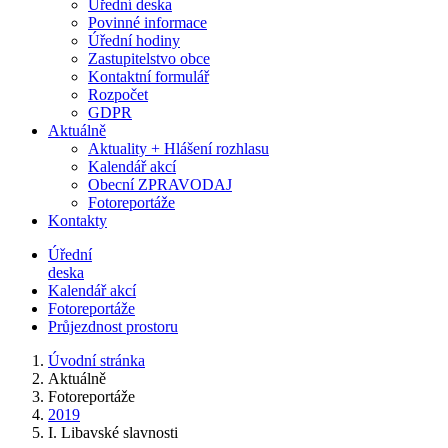
Úřední deska
Povinné informace
Úřední hodiny
Zastupitelstvo obce
Kontaktní formulář
Rozpočet
GDPR
Aktuálně
Aktuality + Hlášení rozhlasu
Kalendář akcí
Obecní ZPRAVODAJ
Fotoreportáže
Kontakty
Úřední
deska
Kalendář akcí
Fotoreportáže
Průjezdnost prostoru
Úvodní stránka
Aktuálně
Fotoreportáže
2019
I. Libavské slavnosti