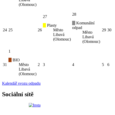
(Olomouc)
28
27
Komunální
Plasty
odpad
24
25
26
Město
29
30
Město
Libavá
Libavá
(Olomouc)
(Olomouc)
1
BIO
31
Město
2
3
4
5
6
Libavá
(Olomouc)
Kalendář svozu odpadu
Sociální sítě