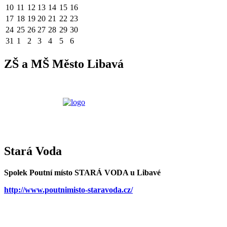
10
11
12
13
14
15
16
17
18
19
20
21
22
23
24
25
26
27
28
29
30
31
1
2
3
4
5
6
ZŠ a MŠ Město Libavá
Stará Voda
Spolek Poutní místo STARÁ VODA u Libavé
http://www.poutnimisto-staravoda.cz/