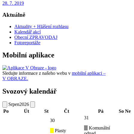
28. 7. 2019
Aktuálně
Aktuality + Hlášení rozhlasu
Kalendář akcí
Obecní ZPRAVODAJ
Fotoreportáže
Mobilní aplikace
Sledujte informace z našeho webu v
mobilní aplikaci –
V OBRAZE.
Svozový kalendář
Srpen
2026
Po
Út
St
Čt
Pá
So
Ne
31
30
Komunální
Plasty
odpad