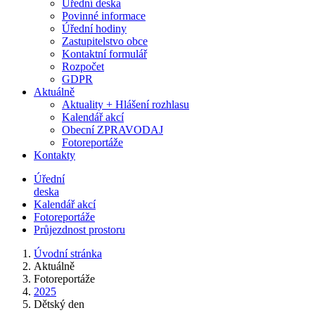
Úřední deska
Povinné informace
Úřední hodiny
Zastupitelstvo obce
Kontaktní formulář
Rozpočet
GDPR
Aktuálně
Aktuality + Hlášení rozhlasu
Kalendář akcí
Obecní ZPRAVODAJ
Fotoreportáže
Kontakty
Úřední
deska
Kalendář akcí
Fotoreportáže
Průjezdnost prostoru
Úvodní stránka
Aktuálně
Fotoreportáže
2025
Dětský den