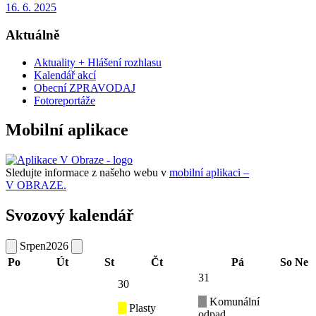
16. 6. 2025
Aktuálně
Aktuality + Hlášení rozhlasu
Kalendář akcí
Obecní ZPRAVODAJ
Fotoreportáže
Mobilní aplikace
Sledujte informace z našeho webu v
mobilní aplikaci –
V OBRAZE.
Svozový kalendář
Srpen
2026
Po
Út
St
Čt
Pá
So
Ne
31
30
Komunální
Plasty
odpad