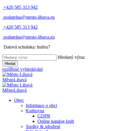
+420 585 313 942
podatelna@mesto-libava.eu
+420 585 313 942
podatelna@mesto-libava.eu
Datová schránka: hsifeu7
Hledaný výraz
Hledat
rozšířené vyhledávání
Město
Libavá
Město
Libavá
Obec
Informace o obci
Knihovna
GDPR
Online katalog knih
Spolky & sdružení