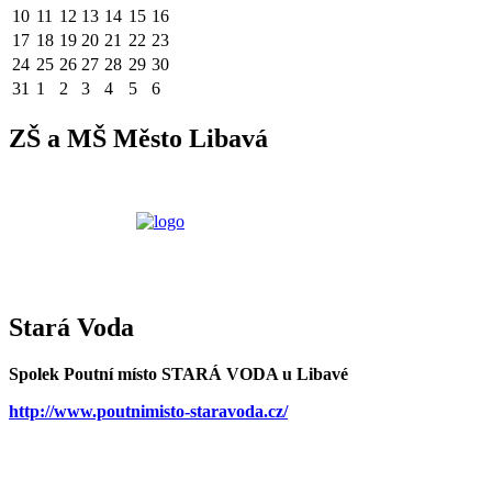
10
11
12
13
14
15
16
17
18
19
20
21
22
23
24
25
26
27
28
29
30
31
1
2
3
4
5
6
ZŠ a MŠ Město Libavá
Stará Voda
Spolek Poutní místo STARÁ VODA u Libavé
http://www.poutnimisto-staravoda.cz/