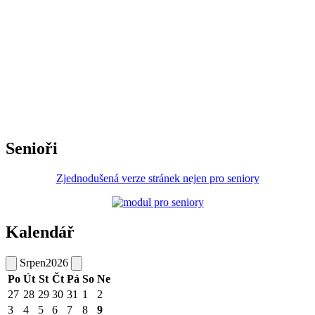
Senioři
Zjednodušená verze stránek nejen pro seniory
Kalendář
Srpen
2026
Po
Út
St
Čt
Pá
So
Ne
27
28
29
30
31
1
2
3
4
5
6
7
8
9