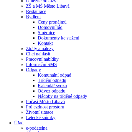
Důležité odkazy
ZŠ a MŠ Město Libavá
Restaurace
Bydlení
Ceny pronájmů
Domovní řád
Směrnice
Dokumenty ke stažení
Kontakt
Ztráty a nálezy
Chci nahlásit
Pracovní nabídky
Informační SMS
Odpady
Komunální odpad
Třídění odpadu
Kalendář svozu
Odvoz odpadu
Nádoby na tříděné odpady
Počasí Město Libavá
Průjezdnost prostoru
Životní situace
Letecké snímky
Úřad
e-podatelna