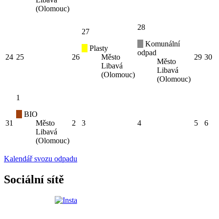
(Olomouc)
28
27
Komunální
Plasty
odpad
24
25
26
Město
29
30
Město
Libavá
Libavá
(Olomouc)
(Olomouc)
1
BIO
31
Město
2
3
4
5
6
Libavá
(Olomouc)
Kalendář svozu odpadu
Sociální sítě