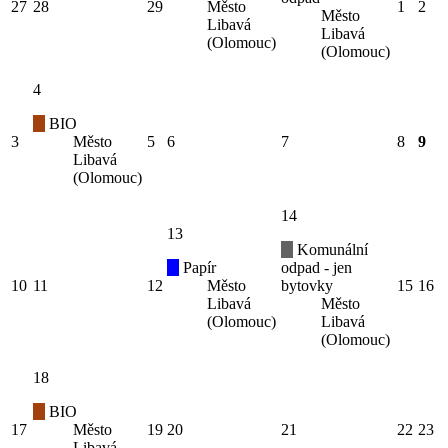
27
28
29
Město
1
2
Město
Libavá
Libavá
(Olomouc)
(Olomouc)
4
BIO
3
Město
5
6
7
8
9
Libavá
(Olomouc)
14
13
Komunální
Papír
odpad - jen
10
11
12
Město
bytovky
15
16
Libavá
Město
(Olomouc)
Libavá
(Olomouc)
18
BIO
17
Město
19
20
21
22
23
Libavá