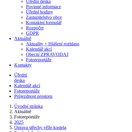
Úřední deska
Povinné informace
Úřední hodiny
Zastupitelstvo obce
Kontaktní formulář
Rozpočet
GDPR
Aktuálně
Aktuality + Hlášení rozhlasu
Kalendář akcí
Obecní ZPRAVODAJ
Fotoreportáže
Kontakty
Úřední
deska
Kalendář akcí
Fotoreportáže
Průjezdnost prostoru
Úvodní stránka
Aktuálně
Fotoreportáže
2025
Oprava střechy věže kostela