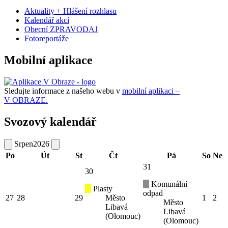
Aktuality + Hlášení rozhlasu
Kalendář akcí
Obecní ZPRAVODAJ
Fotoreportáže
Mobilní aplikace
Sledujte informace z našeho webu v
mobilní aplikaci –
V OBRAZE.
Svozový kalendář
Srpen
2026
Po
Út
St
Čt
Pá
So
Ne
31
30
Komunální
Plasty
odpad
27
28
29
Město
1
2
Město
Libavá
Libavá
(Olomouc)
(Olomouc)