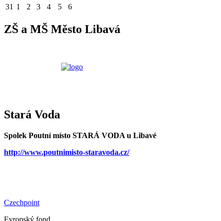
31
1
2
3
4
5
6
ZŠ a MŠ Město Libavá
Stará Voda
Spolek Poutní místo STARÁ VODA u Libavé
http://www.poutnimisto-staravoda.cz/
Czechpoint
Evropský fond