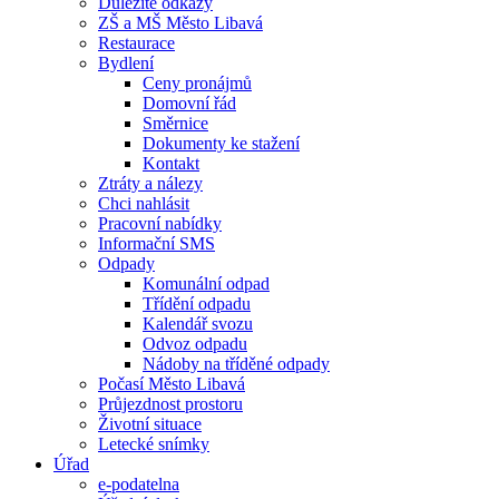
Důležité odkazy
ZŠ a MŠ Město Libavá
Restaurace
Bydlení
Ceny pronájmů
Domovní řád
Směrnice
Dokumenty ke stažení
Kontakt
Ztráty a nálezy
Chci nahlásit
Pracovní nabídky
Informační SMS
Odpady
Komunální odpad
Třídění odpadu
Kalendář svozu
Odvoz odpadu
Nádoby na tříděné odpady
Počasí Město Libavá
Průjezdnost prostoru
Životní situace
Letecké snímky
Úřad
e-podatelna