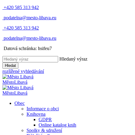
+420 585 313 942
podatelna@mesto-libava.eu
+420 585 313 942
podatelna@mesto-libava.eu
Datová schránka: hsifeu7
Hledaný výraz
Hledat
rozšířené vyhledávání
Město
Libavá
Město
Libavá
Obec
Informace o obci
Knihovna
GDPR
Online katalog knih
Spolky & sdružení