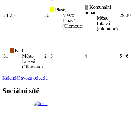
Komunální
Plasty
odpad
24
25
26
Město
29
30
Město
Libavá
Libavá
(Olomouc)
(Olomouc)
1
BIO
31
Město
2
3
4
5
6
Libavá
(Olomouc)
Kalendář svozu odpadu
Sociální sítě