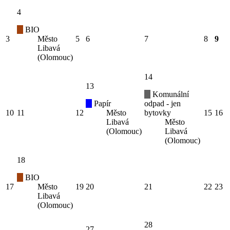
4
BIO
3
Město
5
6
7
8
9
Libavá
(Olomouc)
14
13
Komunální
Papír
odpad - jen
10
11
12
Město
bytovky
15
16
Libavá
Město
(Olomouc)
Libavá
(Olomouc)
18
BIO
17
Město
19
20
21
22
23
Libavá
(Olomouc)
28
27