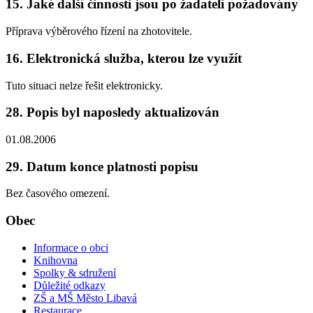
15. Jaké další činnosti jsou po žadateli požadovány
Příprava výběrového řízení na zhotovitele.
16. Elektronická služba, kterou lze využít
Tuto situaci nelze řešit elektronicky.
28. Popis byl naposledy aktualizován
01.08.2006
29. Datum konce platnosti popisu
Bez časového omezení.
Obec
Informace o obci
Knihovna
Spolky & sdružení
Důležité odkazy
ZŠ a MŠ Město Libavá
Restaurace