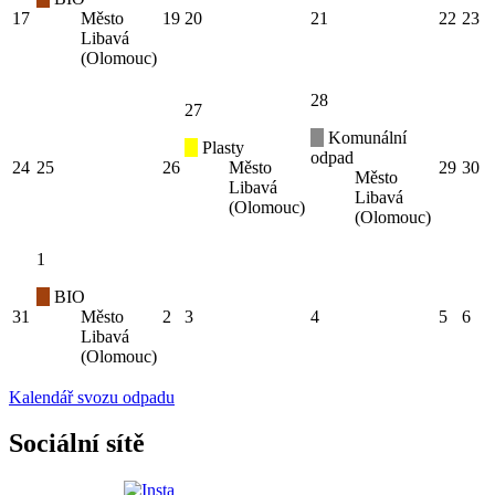
17
Město
19
20
21
22
23
Libavá
(Olomouc)
28
27
Komunální
Plasty
odpad
24
25
26
Město
29
30
Město
Libavá
Libavá
(Olomouc)
(Olomouc)
1
BIO
31
Město
2
3
4
5
6
Libavá
(Olomouc)
Kalendář svozu odpadu
Sociální sítě