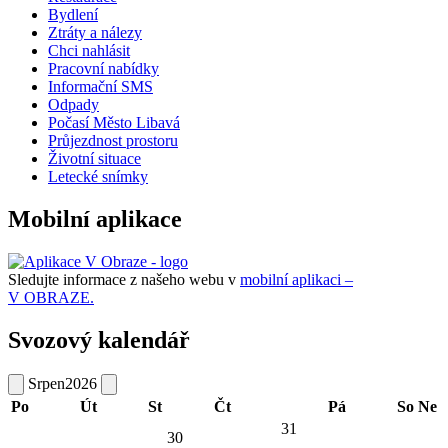
Bydlení
Ztráty a nálezy
Chci nahlásit
Pracovní nabídky
Informační SMS
Odpady
Počasí Město Libavá
Průjezdnost prostoru
Životní situace
Letecké snímky
Mobilní aplikace
Sledujte informace z našeho webu v
mobilní aplikaci –
V OBRAZE.
Svozový kalendář
Srpen
2026
Po
Út
St
Čt
Pá
So
Ne
31
30