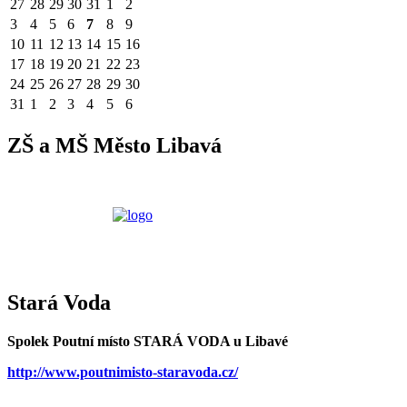
27
28
29
30
31
1
2
3
4
5
6
7
8
9
10
11
12
13
14
15
16
17
18
19
20
21
22
23
24
25
26
27
28
29
30
31
1
2
3
4
5
6
ZŠ a MŠ Město Libavá
Stará Voda
Spolek Poutní místo STARÁ VODA u Libavé
http://www.poutnimisto-staravoda.cz/