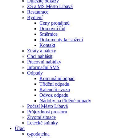
Důležité odkazy
ZŠ a MŠ Město Libavá
Restaurace
Bydlení
Ceny pronájmů
Domovní řád
Směrnice
Dokumenty ke stažení
Kontakt
Ztráty a nálezy
Chci nahlásit
Pracovní nabídky
Informační SMS
Odpady
Komunální odpad
Třídění odpadu
Kalendář svozu
Odvoz odpadu
Nádoby na tříděné odpady
Počasí Město Libavá
Průjezdnost prostoru
Životní situace
Letecké snímky
Úřad
e-podatelna