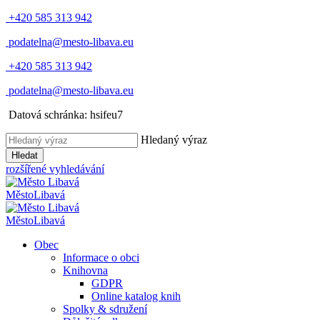
+420 585 313 942
podatelna@mesto-libava.eu
+420 585 313 942
podatelna@mesto-libava.eu
Datová schránka: hsifeu7
Hledaný výraz
Hledat
rozšířené vyhledávání
Město
Libavá
Město
Libavá
Obec
Informace o obci
Knihovna
GDPR
Online katalog knih
Spolky & sdružení