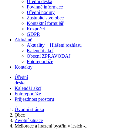
Úřední deska
Povinné informace
Úřední hodiny
Zastupitelstvo obce
Kontaktní formulář
Rozpočet
GDPR
Aktuálně
Aktuality + Hlášení rozhlasu
Kalendář akcí
Obecní ZPRAVODAJ
Fotoreportáže
Kontakty
Úřední
deska
Kalendář akcí
Fotoreportáže
Průjezdnost prostoru
Úvodní stránka
Obec
Životní situace
Meliorace a hrazení bystřin v lesích -...