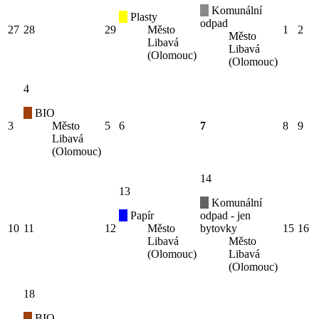
Komunální
Plasty
odpad
27
28
29
Město
1
2
Město
Libavá
Libavá
(Olomouc)
(Olomouc)
4
BIO
3
Město
5
6
7
8
9
Libavá
(Olomouc)
14
13
Komunální
Papír
odpad - jen
10
11
12
Město
bytovky
15
16
Libavá
Město
(Olomouc)
Libavá
(Olomouc)
18
BIO