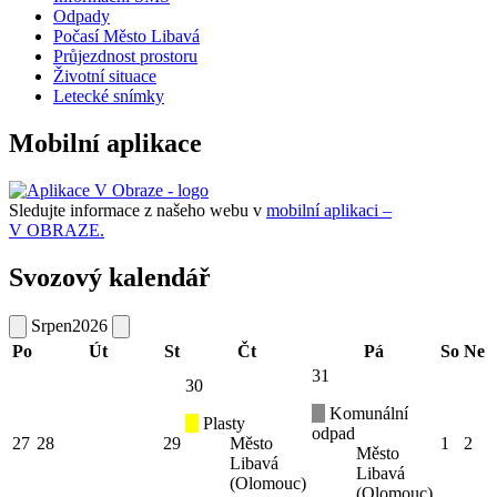
Odpady
Počasí Město Libavá
Průjezdnost prostoru
Životní situace
Letecké snímky
Mobilní aplikace
Sledujte informace z našeho webu v
mobilní aplikaci –
V OBRAZE.
Svozový kalendář
Srpen
2026
Po
Út
St
Čt
Pá
So
Ne
31
30
Komunální
Plasty
odpad
27
28
29
Město
1
2
Město
Libavá
Libavá
(Olomouc)
(Olomouc)