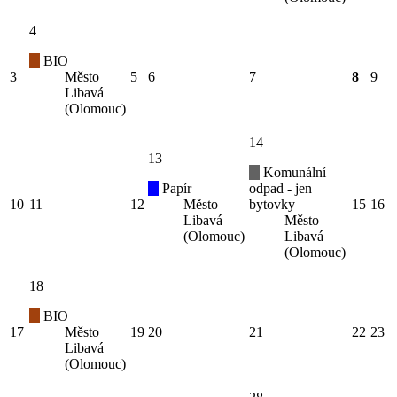
4
BIO
3
Město
5
6
7
8
9
Libavá
(Olomouc)
14
13
Komunální
Papír
odpad - jen
10
11
12
Město
bytovky
15
16
Libavá
Město
(Olomouc)
Libavá
(Olomouc)
18
BIO
17
Město
19
20
21
22
23
Libavá
(Olomouc)