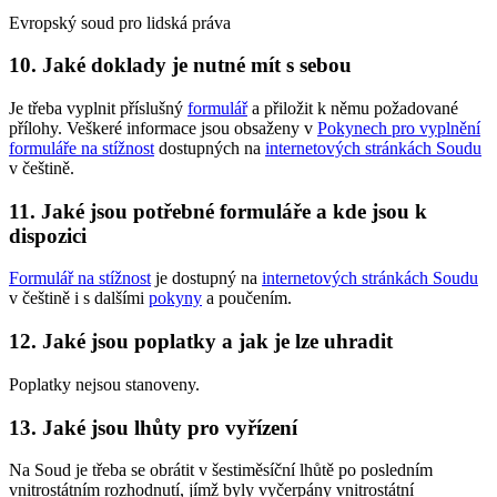
Evropský soud pro lidská práva
10. Jaké doklady je nutné mít s sebou
Je třeba vyplnit příslušný
formulář
a přiložit k němu požadované
přílohy. Veškeré informace jsou obsaženy v
Pokynech pro vyplnění
formuláře na stížnost
dostupných na
internetových stránkách Soudu
v češtině.
11. Jaké jsou potřebné formuláře a kde jsou k
dispozici
Formulář na stížnost
je dostupný na
internetových stránkách Soudu
v češtině i s dalšími
pokyny
a poučením.
12. Jaké jsou poplatky a jak je lze uhradit
Poplatky nejsou stanoveny.
13. Jaké jsou lhůty pro vyřízení
Na Soud je třeba se obrátit v šestiměsíční lhůtě po posledním
vnitrostátním rozhodnutí, jímž byly vyčerpány vnitrostátní