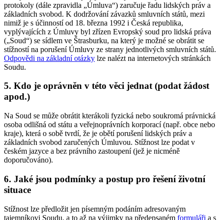
protokoly (dále zpravidla „Úmluva“) zaručuje řadu lidských práv a
základních svobod. K dodržování závazků smluvních států, mezi
nimiž je s účinností od 18. března 1992 i Česká republika,
vyplývajících z Úmluvy byl zřízen Evropský soud pro lidská práva
(„Soud“) se sídlem ve Štrasburku, na který je možné se obrátit se
stížností na porušení Úmluvy ze strany jednotlivých smluvních států.
Odpovědi na základní otázky
lze nalézt na internetových stránkách
Soudu.
5. Kdo je oprávněn v této věci jednat (podat žádost
apod.)
Na Soud se může obrátit kterákoli fyzická nebo soukromá právnická
osoba odlišná od státu a veřejnoprávních korporací (např. obce nebo
kraje), která o sobě tvrdí, že je obětí porušení lidských práv a
základních svobod zaručených Úmluvou. Stížnost lze podat v
českém jazyce a bez právního zastoupení (jež je nicméně
doporučováno).
6. Jaké jsou podmínky a postup pro řešení životní
situace
Stížnost lze předložit jen písemným podáním adresovaným
tajemníkovi Soudu, a to až na výjimky na předepsaném
formuláři
a s