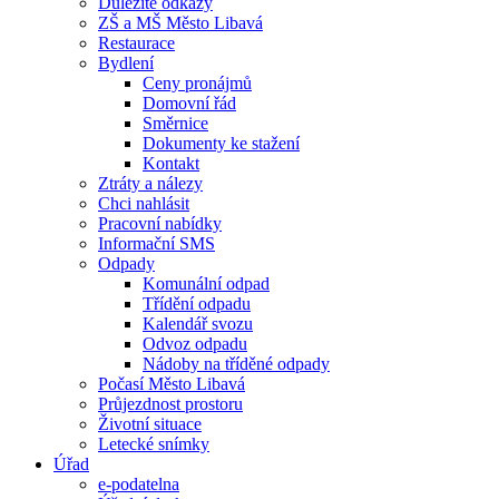
Důležité odkazy
ZŠ a MŠ Město Libavá
Restaurace
Bydlení
Ceny pronájmů
Domovní řád
Směrnice
Dokumenty ke stažení
Kontakt
Ztráty a nálezy
Chci nahlásit
Pracovní nabídky
Informační SMS
Odpady
Komunální odpad
Třídění odpadu
Kalendář svozu
Odvoz odpadu
Nádoby na tříděné odpady
Počasí Město Libavá
Průjezdnost prostoru
Životní situace
Letecké snímky
Úřad
e-podatelna