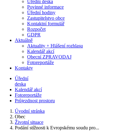
Úřední deska
Povinné informace
Úřední hodiny
Zastupitelstvo obce
Kontaktní formulář
Rozpočet
GDPR
Aktuálně
Aktuality + Hlášení rozhlasu
Kalendář akcí
Obecní ZPRAVODAJ
Fotoreportáže
Kontakty
Úřední
deska
Kalendář akcí
Fotoreportáže
Průjezdnost prostoru
Úvodní stránka
Obec
Životní situace
Podání stížnosti k Evropskému soudu pro...