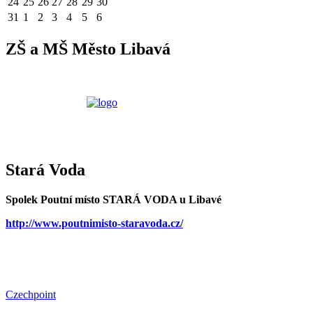
24
25
26
27
28
29
30
31
1
2
3
4
5
6
ZŠ a MŠ Město Libavá
Stará Voda
Spolek Poutní místo STARÁ VODA u Libavé
http://www.poutnimisto-staravoda.cz/
Czechpoint