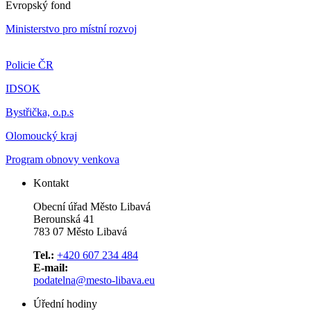
Evropský fond
Ministerstvo pro místní rozvoj
Policie ČR
IDSOK
Bystřička, o.p.s
Olomoucký kraj
Program obnovy venkova
Kontakt
Obecní úřad Město Libavá
Berounská 41
783 07 Město Libavá
Tel.:
+420 607 234 484
E-mail:
podatelna@mesto-libava.eu
Úřední hodiny