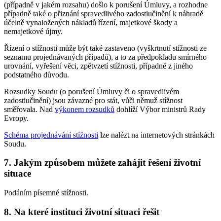
(případně v jakém rozsahu) došlo k porušení Úmluvy, a rozhodne
případně také o přiznání spravedlivého zadostiučinění k náhradě
účelně vynaložených nákladů řízení, majetkové škody a
nemajetkové újmy.
Řízení o stížnosti může být také zastaveno (vyškrtnutí stížnosti ze
seznamu projednávaných případů), a to za předpokladu smírného
urovnání, vyřešení věci, zpětvzetí stížnosti, případně z jiného
podstatného důvodu.
Rozsudky Soudu (o porušení Úmluvy či o spravedlivém
zadostiučinění) jsou závazné pro stát, vůči němuž stížnost
směřovala. Nad
výkonem rozsudků
dohlíží Výbor ministrů Rady
Evropy.
Schéma projednávání stížnosti
lze nalézt na internetových stránkách
Soudu.
7. Jakým způsobem můžete zahájit řešení životní
situace
Podáním písemné stížnosti.
8. Na které instituci životní situaci řešit