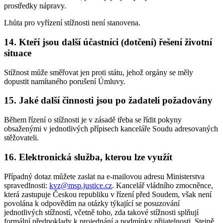
prostředky nápravy.
Lhůta pro vyřízení stížnosti není stanovena.
14. Kteří jsou další účastníci (dotčení) řešení životní
situace
Stížnost může směřovat jen proti státu, jehož orgány se měly
dopustit namítaného porušení Úmluvy.
15. Jaké další činnosti jsou po žadateli požadovány
Během řízení o stížnosti je v zásadě třeba se řídit pokyny
obsaženými v jednotlivých přípisech kanceláře Soudu adresovaných
stěžovateli.
16. Elektronická služba, kterou lze využít
Případný dotaz můžete zaslat na e-mailovou adresu Ministerstva
spravedlnosti:
kvz@msp.justice.cz
. Kancelář vládního zmocněnce,
která zastupuje Českou republiku v řízení před Soudem, však není
povolána k odpovědím na otázky týkající se posuzování
jednotlivých stížností, včetně toho, zda takové stížnosti splňují
formální předpoklady k projednání a podmínky přijatelnosti. Stejně