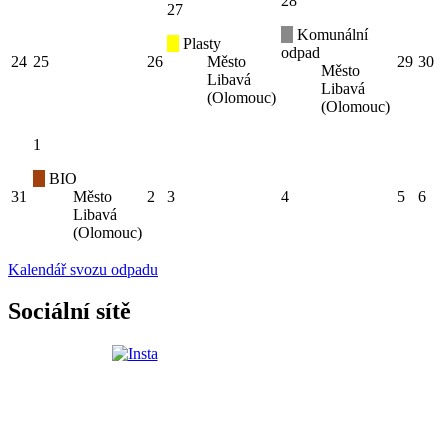
28
27
Komunální
Plasty
odpad
24
25
26
Město
29
30
Město
Libavá
Libavá
(Olomouc)
(Olomouc)
1
BIO
31
Město
2
3
4
5
6
Libavá
(Olomouc)
Kalendář svozu odpadu
Sociální sítě