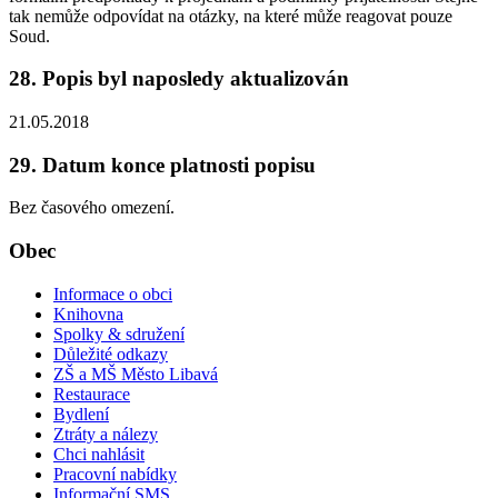
tak nemůže odpovídat na otázky, na které může reagovat pouze
Soud.
28. Popis byl naposledy aktualizován
21.05.2018
29. Datum konce platnosti popisu
Bez časového omezení.
Obec
Informace o obci
Knihovna
Spolky & sdružení
Důležité odkazy
ZŠ a MŠ Město Libavá
Restaurace
Bydlení
Ztráty a nálezy
Chci nahlásit
Pracovní nabídky
Informační SMS