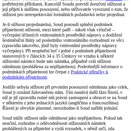
potřebnými přílohami. Kancelář Soudu potvrdí doručení stížnosti a
její přijetí k dalšímu posouzení, nebo stěžovatele vyrozumí o tom, že
stížnost pro nerespektování formálních požadavků nelze projednat.
Je-li stížnost projednatelná, Soud posoudí splnění podmínek
přijatelnosti stížnosti, mezi které patří – nikoli však výlučně –
vyčerpání účinných vnitrostátních prostředků nápravy a dodržení
šestiměsíční lhůty od posledního vnitrostátního rozhodnutí ve věci
(zpravidla takového, jímž byly vnitrostátní prostředky nápravy
vyčerpány). Při nesplnění byť i jedné z podmínek přijatelnosti
stanovených v článcích 34 a 35 Úmluvy ve vztahu k některé
stížnostní námitce bude tato námitka, případně celá stížnost
odmítnuta (prohlášena za nepřijatelnou). Podrobnější informace o
podmínkách přijatelnosti lze čerpat z
Praktické příručky k
podmínkám přijatelnosti
.
Jestliže nebyla stížnost při prvotním posouzení odmítnuta jako celek,
Soud ji oznámí žalovanému státu. Tím nastává další fáze řízení, v
níž je již zpravidla nutné mít právní zastoupení a obracet se na Soud
v některém z jeho jednacích jazyků (angličtina a francouzština).
Řízení je obvykle písemné, nerozhodne-li Soud nařídit jednání.
Soud může stížnost stále odmítnout jako nepřijatelnou. Pokud tak
neučiní, rozhodne o odůvodněnosti stížnostních námitek
prohlášených za přijatelné a vydá rozsudek, v němž určí, zda