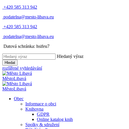
+420 585 313 942
podatelna@mesto-libava.eu
+420 585 313 942
podatelna@mesto-libava.eu
Datová schránka: hsifeu7
Hledaný výraz
Hledat
rozšířené vyhledávání
Město
Libavá
Město
Libavá
Obec
Informace o obci
Knihovna
GDPR
Online katalog knih
Spolky & sdružení