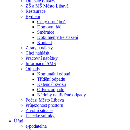
Důležité odkazy
ZŠ a MŠ Město Libavá
Restaurace
Bydlení
Ceny pronájmů
Domovní řád
Směrnice
Dokumenty ke stažení
Kontakt
Ztráty a nálezy
Chci nahlásit
Pracovní nabídky
Informační SMS
Odpady
Komunální odpad
Třídění odpadu
Kalendář svozu
Odvoz odpadu
Nádoby na tříděné odpady
Počasí Město Libavá
Průjezdnost prostoru
Životní situace
Letecké snímky
Úřad
e-podatelna