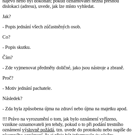
najevo nebo byl dokonán; pokud oznamovatel nezná přesnou
dislokaci (adresu), uvede, jak lze místo vyhledat.
Jak?
- Popis jednání všech zúčastněných osob.
Co?
- Popis skutku.
Čím?
- Zde vyjmenovat předměty doličné, jako jsou nástroje a zbraně.
Proč?
- Motiv jednání pachatele.
Následek?
- Zda byla způsobena újma na zdraví nebo újma na majetku apod.
!!! Právo na vyrozumění o tom, jak bylo oznámení vyřízeno,
vznikne oznamovateli jen tehdy, pokud o to při podání trestního
oznámení
výslovně požádá
, tzn. uvede do protokolu nebo napíše do