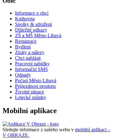
Obec
Informace o obci
Knihovna
Spolky & sdružení
Důležité odkazy
ZŠ a MŠ Město Libavá
Restaurace
Bydlení
Ztráty a nálezy
Chci nahlásit
Pracovní nabídky
Informační SMS
Odpady
Počasí Město Libavá
Průjezdnost prostoru
Životní situace
Letecké snímky
Mobilní aplikace
Sledujte informace z našeho webu v
mobilní aplikaci –
V OBRAZE.