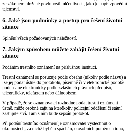
ze zákonem uložené povinnosti mlčenlivosti, jako je např. zpovědní
tajemství.
6. Jaké jsou podmínky a postup pro řešení životní
situace
Splnění všech požadovaných náležitostí.
7. Jakým způsobem můžete zahájit řešení životní
situace
Podáním trestního oznámení na příslušnou instituci.
Trestní oznámení se posuzuje podle obsahu (nikoliv podle názvu) a
lze jej podat ústně do protokolu, písemně či v elektronické podobě
podepsané elektronicky podle zvláštních právních předpisů,
telegraficky, telefaxem nebo dálnopisem.
V případě, že se oznamovatel rozhodne podat trestní oznámení
ústně, může osobně zajít na kterékoliv policejní oddělení či státní
zastupitelství. Tam s ním bude sepsán protokol.
Při podání trestního oznámení je oznamovatel vyslechnut o
okolnostech, za nichž byl čin spáchán, o osobních poměrech toho,