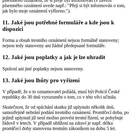
písemného oznámení, že si přeje být informován (v závěru
písemného oznámení uvede např.: "Přeji si být informován o tom,
jak bylo moje oznámení vyřízeno.").
11. Jaké jsou potřebné formuláře a kde jsou k
dispozici
Forma a obsah trestního oznámení nejsou formálně stanoveny;
nejsou tedy stanoveny ani žádné předepsané formuláře.
12. Jaké jsou poplatky a jak je lze uhradit
Správní ani jiné poplatky nejsou stanoveny.
13. Jaké jsou lhůty pro vyřízení
V případě, že o to oznamovatel požádá, musí být Policií České
republiky do 30 dnů vyrozuměn o tom, co v této věci učinila.
Skutečnost, že od spáchání skutku již uplynulo několik dnů,
samozřejmě nebrání podání trestního oznámení. Promlčecí doba, po
jejímž uplynutí již není možno provést trestní řízení, se pohybuje
řádově v letech. V případě ublížení na zdraví je např. délka
promlčecí doby stanovena trestním zákoníkem na dobu 5 let.