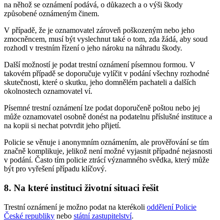
na něhož se oznámení podává, o důkazech a o výši škody
způsobené oznámeným činem.
V případě, že je oznamovatel zároveň poškozeným nebo jeho
zmocněncem, musí být vyslechnut také o tom, zda žádá, aby soud
rozhodl v trestním řízení o jeho nároku na náhradu škody.
Další možností je podat trestní oznámení písemnou formou. V
takovém případě se doporučuje vylíčit v podání všechny rozhodné
skutečnosti, které o skutku, jeho domnělém pachateli a dalších
okolnostech oznamovatel ví.
Písemné trestní oznámení lze podat doporučeně poštou nebo jej
může oznamovatel osobně donést na podatelnu příslušné instituce a
na kopii si nechat potvrdit jeho přijetí.
Policie se věnuje i anonymním oznámením, ale prověřování se tím
značně komplikuje, jelikož není možné vyjasnit případné nejasnosti
v podání. Často tím policie ztrácí významného svědka, který může
být pro vyřešení případu klíčový.
8. Na které instituci životní situaci řešit
Trestní oznámení je možno podat na kterékoli
oddělení Policie
České republiky
nebo
státní zastupitelství
.