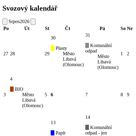
Svozový kalendář
Srpen
2026
Po
Út
St
Čt
Pá
So
Ne
31
30
Komunální
Plasty
odpad
27
28
29
Město
1
2
Město
Libavá
Libavá
(Olomouc)
(Olomouc)
4
BIO
3
Město
5
6
7
8
9
Libavá
(Olomouc)
14
13
Komunální
Papír
odpad - jen