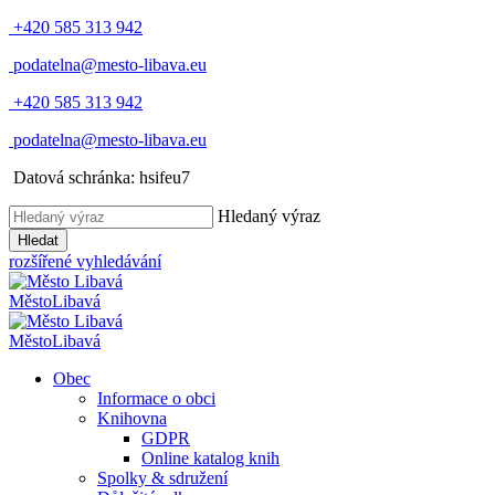
+420 585 313 942
podatelna@mesto-libava.eu
+420 585 313 942
podatelna@mesto-libava.eu
Datová schránka: hsifeu7
Hledaný výraz
Hledat
rozšířené vyhledávání
Město
Libavá
Město
Libavá
Obec
Informace o obci
Knihovna
GDPR
Online katalog knih
Spolky & sdružení