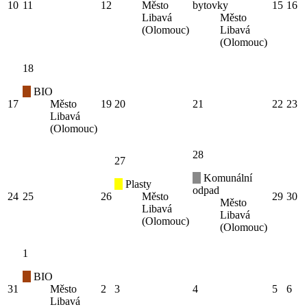
10
11
12
Město
bytovky
15
16
Libavá
Město
(Olomouc)
Libavá
(Olomouc)
18
BIO
17
Město
19
20
21
22
23
Libavá
(Olomouc)
28
27
Komunální
Plasty
odpad
24
25
26
Město
29
30
Město
Libavá
Libavá
(Olomouc)
(Olomouc)
1
BIO
31
Město
2
3
4
5
6
Libavá