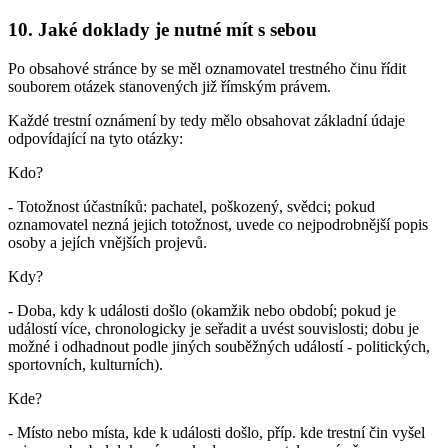
10. Jaké doklady je nutné mít s sebou
Po obsahové stránce by se měl oznamovatel trestného činu řídit
souborem otázek stanovených již římským právem.
Každé trestní oznámení by tedy mělo obsahovat základní údaje
odpovídající na tyto otázky:
Kdo?
- Totožnost účastníků: pachatel, poškozený, svědci; pokud
oznamovatel nezná jejich totožnost, uvede co nejpodrobnější popis
osoby a jejích vnějších projevů.
Kdy?
- Doba, kdy k události došlo (okamžik nebo období; pokud je
událostí více, chronologicky je seřadit a uvést souvislosti; dobu je
možné i odhadnout podle jiných souběžných událostí - politických,
sportovních, kulturních).
Kde?
- Místo nebo místa, kde k události došlo, příp. kde trestní čin vyšel