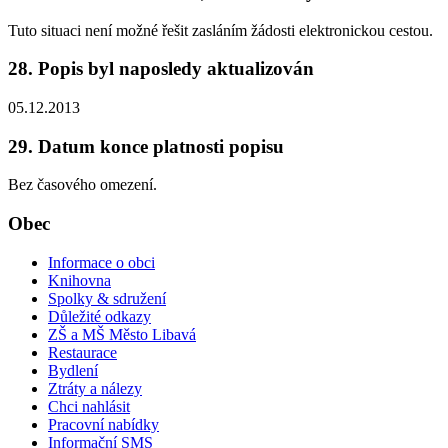
Tuto situaci není možné řešit zasláním žádosti elektronickou cestou.
28. Popis byl naposledy aktualizován
05.12.2013
29. Datum konce platnosti popisu
Bez časového omezení.
Obec
Informace o obci
Knihovna
Spolky & sdružení
Důležité odkazy
ZŠ a MŠ Město Libavá
Restaurace
Bydlení
Ztráty a nálezy
Chci nahlásit
Pracovní nabídky
Informační SMS