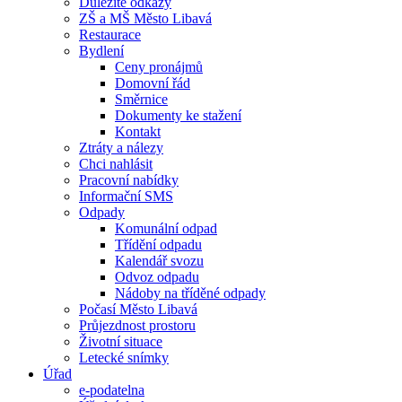
Důležité odkazy
ZŠ a MŠ Město Libavá
Restaurace
Bydlení
Ceny pronájmů
Domovní řád
Směrnice
Dokumenty ke stažení
Kontakt
Ztráty a nálezy
Chci nahlásit
Pracovní nabídky
Informační SMS
Odpady
Komunální odpad
Třídění odpadu
Kalendář svozu
Odvoz odpadu
Nádoby na tříděné odpady
Počasí Město Libavá
Průjezdnost prostoru
Životní situace
Letecké snímky
Úřad
e-podatelna