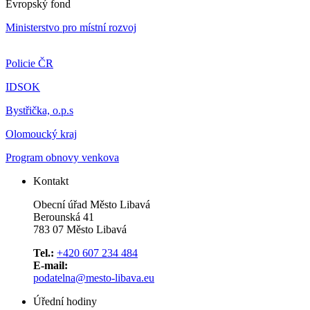
Evropský fond
Ministerstvo pro místní rozvoj
Policie ČR
IDSOK
Bystřička, o.p.s
Olomoucký kraj
Program obnovy venkova
Kontakt
Obecní úřad Město Libavá
Berounská 41
783 07 Město Libavá
Tel.:
+420 607 234 484
E-mail:
podatelna@mesto-libava.eu
Úřední hodiny