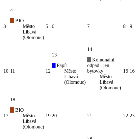
4
BIO
3
Město
5
6
7
8
9
Libavá
(Olomouc)
14
13
Komunální
Papír
odpad - jen
10
11
12
Město
bytovky
15
16
Libavá
Město
(Olomouc)
Libavá
(Olomouc)
18
BIO
17
Město
19
20
21
22
23
Libavá
(Olomouc)
28