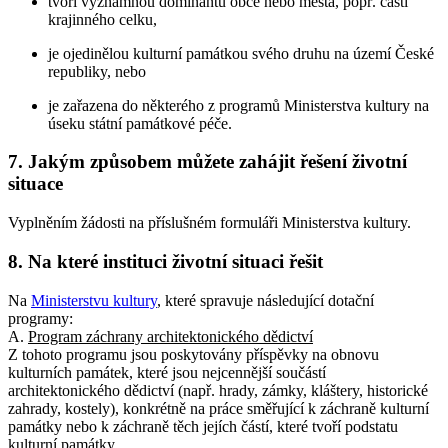
tvoří významnou dominantu obce nebo města, popř. části
krajinného celku,
je ojedinělou kulturní památkou svého druhu na území České
republiky, nebo
je zařazena do některého z programů Ministerstva kultury na
úseku státní památkové péče.
7. Jakým způsobem můžete zahájit řešení životní
situace
Vyplněním žádosti na příslušném formuláři Ministerstva kultury.
8. Na které instituci životní situaci řešit
Na
Ministerstvu kultury
, které spravuje následující dotační
programy:
A.
Program záchrany architektonického dědictví
Z tohoto programu jsou poskytovány příspěvky na obnovu
kulturních památek, které jsou nejcennější součástí
architektonického dědictví (např. hrady, zámky, kláštery, historické
zahrady, kostely), konkrétně na práce směřující k záchraně kulturní
památky nebo k záchraně těch jejích částí, které tvoří podstatu
kulturní památky.