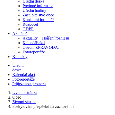
Úřední deska
Povinné informace
Úřední hodiny
Zastupitelstvo obce
Kontaktní formulář
Rozpočet
GDPR
Aktuálně
Aktuality + Hlášení rozhlasu
Kalendář akcí
Obecní ZPRAVODAJ
Fotoreportáže
Kontakty
Úřední
deska
Kalendář akcí
Fotoreportáže
Průjezdnost prostoru
Úvodní stránka
Obec
Životní situace
Poskytování příspěvků na zachování a...