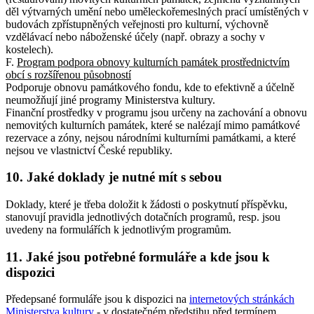
děl výtvarných umění nebo uměleckořemeslných prací umístěných v
budovách zpřístupněných veřejnosti pro kulturní, výchovně
vzdělávací nebo náboženské účely (např. obrazy a sochy v
kostelech).
F.
Program podpora obnovy kulturních památek prostřednictvím
obcí s rozšířenou působností
Podporuje obnovu památkového fondu, kde to efektivně a účelně
neumožňují jiné programy Ministerstva kultury.
Finanční prostředky v programu jsou určeny na zachování a obnovu
nemovitých kulturních památek, které se nalézají mimo památkové
rezervace a zóny, nejsou národními kulturními památkami, a které
nejsou ve vlastnictví České republiky.
10. Jaké doklady je nutné mít s sebou
Doklady, které je třeba doložit k žádosti o poskytnutí příspěvku,
stanovují pravidla jednotlivých dotačních programů, resp. jsou
uvedeny na formulářích k jednotlivým programům.
11. Jaké jsou potřebné formuláře a kde jsou k
dispozici
Předepsané formuláře jsou k dispozici na
internetových stránkách
Ministerstva kultury
- v dostatečném předstihu před termínem