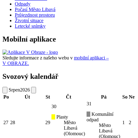
Odpady
Počasí Město Libavá
Průjezdnost prostoru
Životní situace
Letecké snímky
Mobilní aplikace
Sledujte informace z našeho webu v
mobilní aplikaci –
V OBRAZE.
Svozový kalendář
Srpen
2026
Po
Út
St
Čt
Pá
So
Ne
31
30
Komunální
Plasty
odpad
27
28
29
Město
1
2
Město
Libavá
Libavá
(Olomouc)
(Olomouc)