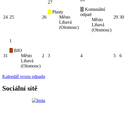
27
Komunální
Plasty
odpad
24
25
26
Město
29
30
Město
Libavá
Libavá
(Olomouc)
(Olomouc)
1
BIO
31
Město
2
3
4
5
6
Libavá
(Olomouc)
Kalendář svozu odpadu
Sociální sítě