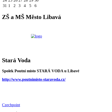
24
25
26
27
28
29
30
31
1
2
3
4
5
6
ZŠ a MŠ Město Libavá
Stará Voda
Spolek Poutní místo STARÁ VODA u Libavé
http://www.poutnimisto-staravoda.cz/
Czechpoint