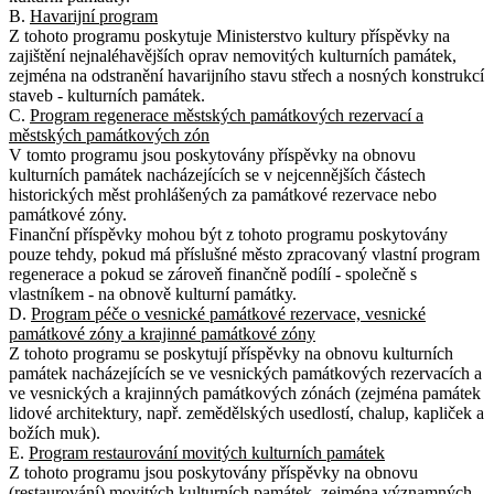
B.
Havarijní program
Z tohoto programu poskytuje Ministerstvo kultury příspěvky na
zajištění nejnaléhavějších oprav nemovitých kulturních památek,
zejména na odstranění havarijního stavu střech a nosných konstrukcí
staveb - kulturních památek.
C.
Program regenerace městských památkových rezervací a
městských památkových zón
V tomto programu jsou poskytovány příspěvky na obnovu
kulturních památek nacházejících se v nejcennějších částech
historických měst prohlášených za památkové rezervace nebo
památkové zóny.
Finanční příspěvky mohou být z tohoto programu poskytovány
pouze tehdy, pokud má příslušné město zpracovaný vlastní program
regenerace a pokud se zároveň finančně podílí - společně s
vlastníkem - na obnově kulturní památky.
D.
Program péče o vesnické památkové rezervace, vesnické
památkové zóny a krajinné památkové zóny
Z tohoto programu se poskytují příspěvky na obnovu kulturních
památek nacházejících se ve vesnických památkových rezervacích a
ve vesnických a krajinných památkových zónách (zejména památek
lidové architektury, např. zemědělských usedlostí, chalup, kapliček a
božích muk).
E.
Program restaurování movitých kulturních památek
Z tohoto programu jsou poskytovány příspěvky na obnovu
(restaurování) movitých kulturních památek, zejména významných