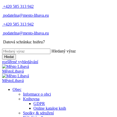
+420 585 313 942
podatelna@mesto-libava.eu
+420 585 313 942
podatelna@mesto-libava.eu
Datová schránka: hsifeu7
Hledaný výraz
Hledat
rozšířené vyhledávání
Město
Libavá
Město
Libavá
Obec
Informace o obci
Knihovna
GDPR
Online katalog knih
Spolky & sdružení