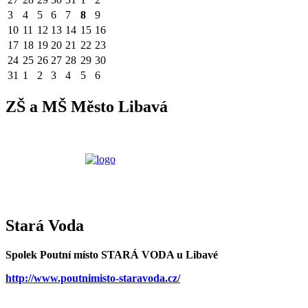
3
4
5
6
7
8
9
10
11
12
13
14
15
16
17
18
19
20
21
22
23
24
25
26
27
28
29
30
31
1
2
3
4
5
6
ZŠ a MŠ Město Libavá
Stará Voda
Spolek Poutní místo STARÁ VODA u Libavé
http://www.poutnimisto-staravoda.cz/