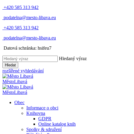
+420 585 313 942
podatelna@mesto-libava.eu
+420 585 313 942
podatelna@mesto-libava.eu
Datová schránka: hsifeu7
Hledaný výraz
Hledat
rozšířené vyhledávání
Město
Libavá
Město
Libavá
Obec
Informace o obci
Knihovna
GDPR
Online katalog knih
Spolky & sdružení