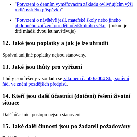
"
Potvrzení o denním vyměřovacím základu ovlivňujícím výši
rodičovského příspěvku
"
"
Potvrzení o návštěvě jeslí, mateřské školy nebo jiného
obdobného zařízení pro děti předškolního věku
" (pokud je
dítě mladší dvou let navštěvuje)
12. Jaké jsou poplatky a jak je lze uhradit
Správní ani jiné poplatky nejsou stanoveny.
13. Jaké jsou lhůty pro vyřízení
Lhůty jsou řešeny v souladu se
zákonem č. 500/2004 Sb., správní
řád, ve znění pozdějších předpisů
.
14. Kteří jsou další účastníci (dotčení) řešení životní
situace
Další účastníci postupu nejsou stanoveni.
15. Jaké další činnosti jsou po žadateli požadovány