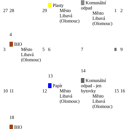
Komunální
Plasty
odpad
27
28
29
Město
1
2
Město
Libavá
Libavá
(Olomouc)
(Olomouc)
4
BIO
3
Město
5
6
7
8
9
Libavá
(Olomouc)
14
13
Komunální
Papír
odpad - jen
10
11
12
Město
bytovky
15
16
Libavá
Město
(Olomouc)
Libavá
(Olomouc)
18
BIO