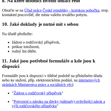
8. Na které instituci životní situaci řešit
Obraťte se na
Úřad práce České republiky - krajskou pobočku
, resp.
kontaktní pracoviště, dle místa vašeho trvalého pobytu.
10. Jaké doklady je nutné mít s sebou
Na úřadě předložte:
žádost o rodičovský příspěvek,
průkaz totožnosti,
rodný list dítěte.
11. Jaké jsou potřebné formuláře a kde jsou k
dispozici
Formuláře jsou k dispozici v tištěné podobě na příslušném úřadu
nebo ke stažení, příp. elektronickému podání, na
internetových
stránkách Ministerstva práce a sociálních věcí
:
"
Žádost o rodičovský příspěvek
"
"
Potvrzení o nároku na dávky (náhrady) ovlivňující nárok a
výši rodičovského příspěvku
"