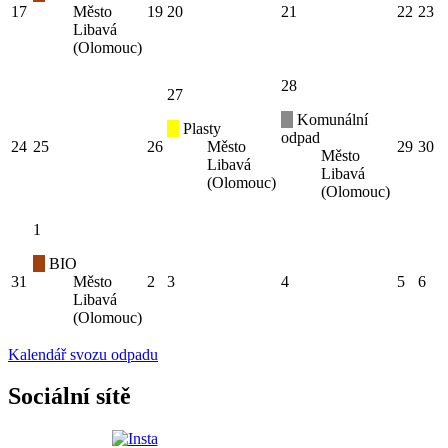
17
Město
19
20
21
22
23
Libavá
(Olomouc)
28
27
Komunální
Plasty
odpad
24
25
26
Město
29
30
Město
Libavá
Libavá
(Olomouc)
(Olomouc)
1
BIO
31
Město
2
3
4
5
6
Libavá
(Olomouc)
Kalendář svozu odpadu
Sociální sítě