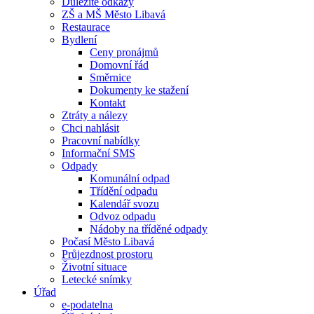
Důležité odkazy
ZŠ a MŠ Město Libavá
Restaurace
Bydlení
Ceny pronájmů
Domovní řád
Směrnice
Dokumenty ke stažení
Kontakt
Ztráty a nálezy
Chci nahlásit
Pracovní nabídky
Informační SMS
Odpady
Komunální odpad
Třídění odpadu
Kalendář svozu
Odvoz odpadu
Nádoby na tříděné odpady
Počasí Město Libavá
Průjezdnost prostoru
Životní situace
Letecké snímky
Úřad
e-podatelna