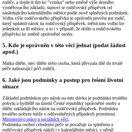
rodiče, a dojde-li tím ke "vzniku" nebo změně výše denního
vyměřovacího základu, stanoví se rodičovský příspěvek od
následujícího kalendářního měsíce podle nově splněných podmínek.
Volbu výše rodičovského příspěvku je oprávněn provést jen rodič,
který uplatnil nárok na rodičovský příspěvek, měnit tuto volbu lze
jedenkrát za tři měsíce, a to i v případě, že došlo u rodičovského
příspěvku ke změně oprávněné osoby.
5. Kdo je oprávněn v této věci jednat (podat žádost
apod.)
Matka dítěte, otec dítěte nebo osoba, která převzala dítě do trvalé
péče nahrazující péči rodičů.
6. Jaké jsou podmínky a postup pro řešení životní
situace
Základní podmínkou pro nárok na tuto dávku je podmínka trvalého
pobytu a bydliště na území České republiky oprávněné osoby a
dítěte zakládajícího nárok na rodičovský příspěvek. Podmínku
trvalého pobytu může v odůvodněných případech prominout
Ministerstvo práce a sociálních věcí
.
Podmínka osobní celodenní péče se považuje za splněnou a
rodičovský příspěvek náleží i v kalendářním měsíci, v němž: