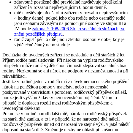
zdravotně postižené dítě pravidelně navštěvuje předškolní
zařízení v rozsahu nepřevyšujícím 6 hodin denně,
dítě navštěvuje předškolní zařízení v rozsahu nepřevyšujícím
4 hodiny denně, pokud jeho oba rodiče nebo osamělý rodič
jsou osobami závislými na pomoci jiné osoby ve stupni III a
IV podle
zákona č. 108/2006 Sb., o sociálních službách, ve
znění pozdějších předpisů
,
rodič zajistí péči o dítě jinou zletilou osobou v době, kdy je
výdělečně činný nebo studuje.
Docházka do uvedených zařízení se nesleduje u dětí starších 2 let.
Příjem rodiče není sledován. Při nároku na výplatu rodičovského
příspěvku může rodič výdělečnou činností zlepšovat sociální situaci
rodiny. Nezkoumá se ani nárok na podporu v nezaměstnanosti a při
rekvalifikaci.
Jestliže v rodině jeden z rodičů má z dávek nemocenského pojištění
nárok na peněžitou pomoc v mateřství nebo nemocenské
poskytované v souvislosti s porodem, rodičovský příspěvek náleží,
pouze je-li vyšší než dávky nemocenského pojištění. V tomto
případě je doplacen rozdíl mezi rodičovským příspěvkem a
uvedenými dávkami.
Pokud se v rodině narodí další dítě, nárok na rodičovský příspěvek
na starší dítě zaniká, a to i v případě, že na narozené dítě náleží
rodičovský příspěvek ihned od narození ve stejné výši, v jaké náleží
doposud na starší dítě. Změnu je nezbytné ohlásit příslušnému