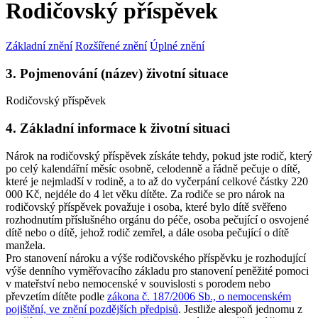
Rodičovský příspěvek
Základní znění
Rozšířené znění
Úplné znění
3. Pojmenování (název) životní situace
Rodičovský příspěvek
4. Základní informace k životní situaci
Nárok na rodičovský příspěvek získáte tehdy, pokud jste rodič, který
po celý kalendářní měsíc osobně, celodenně a řádně pečuje o dítě,
které je nejmladší v rodině, a to až do vyčerpání celkové částky 220
000 Kč, nejdéle do 4 let věku dítěte. Za rodiče se pro nárok na
rodičovský příspěvek považuje i osoba, které bylo dítě svěřeno
rozhodnutím příslušného orgánu do péče, osoba pečující o osvojené
dítě nebo o dítě, jehož rodič zemřel, a dále osoba pečující o dítě
manžela.
Pro stanovení nároku a výše rodičovského příspěvku je rozhodující
výše denního vyměřovacího základu pro stanovení peněžité pomoci
v mateřství nebo nemocenské v souvislosti s porodem nebo
převzetím dítěte podle
zákona č. 187/2006 Sb., o nemocenském
pojištění, ve znění pozdějších předpisů
. Jestliže alespoň jednomu z