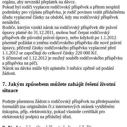
orgánu, aby nevznikl přeplatek na dávce.
Pokud byl rodiči vyplacen rodičovský příspěvek a přitom nesplnil
podmínky pro výplatu příspěvku, je rodič povinen vrátit příslušnému
úřadu vyplacené částky za období, kdy mu rodičovský příspěvek
nenáležel.
Rodiče, kterým vznikl nárok na rodičovský příspěvek dle právní
úpravy platné do 31.12.2011, mohou buď čerpat rodičovský
příspěvek dle původní právní úpravy, nebo kdykoli po 1.1.2012
písemně požádat o změnu rodičovského příspěvku dle nové právní
úpravy, přičemž částky rodičovského příspěvku vyplacené před
1.1.2012 se započítají do celkové částky 220 000 Kč.
S účinností od 1.12.2012 je možný souběh rodičovského příspěvku
a příspěvku na péči.
Nárok na dávku může být uplatněn 3 měsíce zpětně od podání
žádosti.
7. Jakým způsobem můžete zahájit řešení životní
situace
Podejte písemnou žádost o rodičovský příspěvek na předepsaném
formuláři (na originálním či z internetových stránek vytištěném
tiskopisu, příp. elektronicky, pokud vlastníte certifikát pro
elektronický podpis) na příslušný úřad.