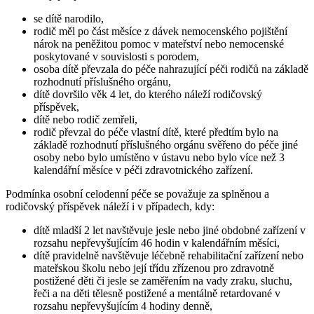
se dítě narodilo,
rodič měl po část měsíce z dávek nemocenského pojištění
nárok na peněžitou pomoc v mateřství nebo nemocenské
poskytované v souvislosti s porodem,
osoba dítě převzala do péče nahrazující péči rodičů na základě
rozhodnutí příslušného orgánu,
dítě dovršilo věk 4 let, do kterého náleží rodičovský
příspěvek,
dítě nebo rodič zemřeli,
rodič převzal do péče vlastní dítě, které předtím bylo na
základě rozhodnutí příslušného orgánu svěřeno do péče jiné
osoby nebo bylo umístěno v ústavu nebo bylo více než 3
kalendářní měsíce v péči zdravotnického zařízení.
Podmínka osobní celodenní péče se považuje za splněnou a
rodičovský příspěvek náleží i v případech, kdy:
dítě mladší 2 let navštěvuje jesle nebo jiné obdobné zařízení v
rozsahu nepřevyšujícím 46 hodin v kalendářním měsíci,
dítě pravidelně navštěvuje léčebně rehabilitační zařízení nebo
mateřskou školu nebo její třídu zřízenou pro zdravotně
postižené děti či jesle se zaměřením na vady zraku, sluchu,
řeči a na děti tělesně postižené a mentálně retardované v
rozsahu nepřevyšujícím 4 hodiny denně,