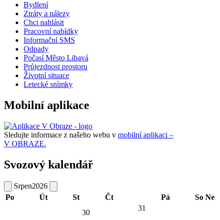
Bydlení
Ztráty a nálezy
Chci nahlásit
Pracovní nabídky
Informační SMS
Odpady
Počasí Město Libavá
Průjezdnost prostoru
Životní situace
Letecké snímky
Mobilní aplikace
Sledujte informace z našeho webu v
mobilní aplikaci –
V OBRAZE.
Svozový kalendář
Srpen
2026
Po
Út
St
Čt
Pá
So
Ne
31
30