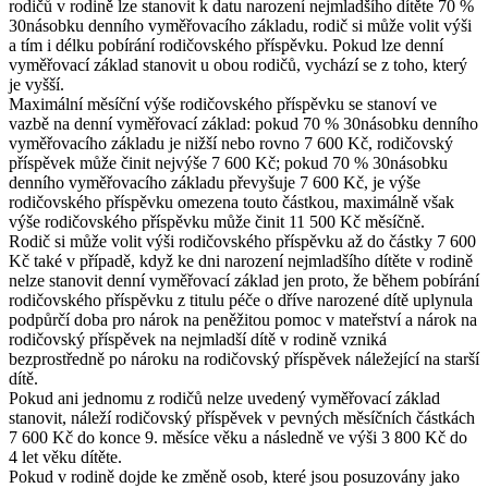
rodičů v rodině lze stanovit k datu narození nejmladšího dítěte 70 %
30násobku denního vyměřovacího základu, rodič si může volit výši
a tím i délku pobírání rodičovského příspěvku. Pokud lze denní
vyměřovací základ stanovit u obou rodičů, vychází se z toho, který
je vyšší.
Maximální měsíční výše rodičovského příspěvku se stanoví ve
vazbě na denní vyměřovací základ: pokud 70 % 30násobku denního
vyměřovacího základu je nižší nebo rovno 7 600 Kč, rodičovský
příspěvek může činit nejvýše 7 600 Kč; pokud 70 % 30násobku
denního vyměřovacího základu převyšuje 7 600 Kč, je výše
rodičovského příspěvku omezena touto částkou, maximálně však
výše rodičovského příspěvku může činit 11 500 Kč měsíčně.
Rodič si může volit výši rodičovského příspěvku až do částky 7 600
Kč také v případě, když ke dni narození nejmladšího dítěte v rodině
nelze stanovit denní vyměřovací základ jen proto, že během pobírání
rodičovského příspěvku z titulu péče o dříve narozené dítě uplynula
podpůrčí doba pro nárok na peněžitou pomoc v mateřství a nárok na
rodičovský příspěvek na nejmladší dítě v rodině vzniká
bezprostředně po nároku na rodičovský příspěvek náležející na starší
dítě.
Pokud ani jednomu z rodičů nelze uvedený vyměřovací základ
stanovit, náleží rodičovský příspěvek v pevných měsíčních částkách
7 600 Kč do konce 9. měsíce věku a následně ve výši 3 800 Kč do
4 let věku dítěte.
Pokud v rodině dojde ke změně osob, které jsou posuzovány jako