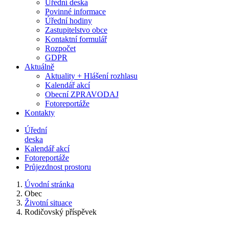
Úřední deska
Povinné informace
Úřední hodiny
Zastupitelstvo obce
Kontaktní formulář
Rozpočet
GDPR
Aktuálně
Aktuality + Hlášení rozhlasu
Kalendář akcí
Obecní ZPRAVODAJ
Fotoreportáže
Kontakty
Úřední
deska
Kalendář akcí
Fotoreportáže
Průjezdnost prostoru
Úvodní stránka
Obec
Životní situace
Rodičovský příspěvek