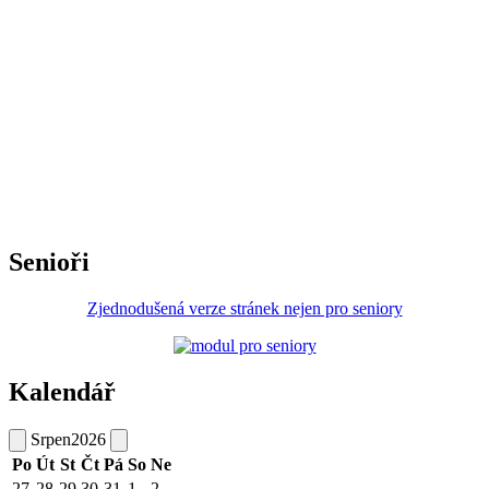
Senioři
Zjednodušená verze stránek nejen pro seniory
Kalendář
Srpen
2026
Po
Út
St
Čt
Pá
So
Ne
27
28
29
30
31
1
2