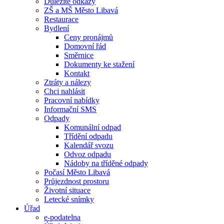
Důležité odkazy
ZŠ a MŠ Město Libavá
Restaurace
Bydlení
Ceny pronájmů
Domovní řád
Směrnice
Dokumenty ke stažení
Kontakt
Ztráty a nálezy
Chci nahlásit
Pracovní nabídky
Informační SMS
Odpady
Komunální odpad
Třídění odpadu
Kalendář svozu
Odvoz odpadu
Nádoby na tříděné odpady
Počasí Město Libavá
Průjezdnost prostoru
Životní situace
Letecké snímky
Úřad
e-podatelna