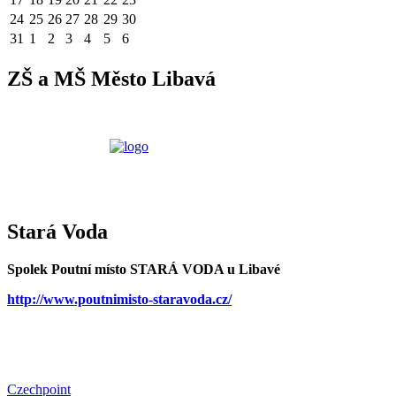
24
25
26
27
28
29
30
31
1
2
3
4
5
6
ZŠ a MŠ Město Libavá
Stará Voda
Spolek Poutní místo STARÁ VODA u Libavé
http://www.poutnimisto-staravoda.cz/
Czechpoint