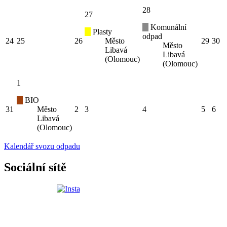
28
27
Komunální
Plasty
odpad
24
25
26
Město
29
30
Město
Libavá
Libavá
(Olomouc)
(Olomouc)
1
BIO
31
Město
2
3
4
5
6
Libavá
(Olomouc)
Kalendář svozu odpadu
Sociální sítě