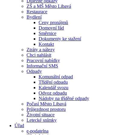
Důležité odkazy
ZŠ a MŠ Město Libavá
Restaurace
Bydlení
Ceny pronájmů
Domovní řád
Směrnice
Dokumenty ke stažení
Kontakt
Ztráty a nálezy
Chci nahlásit
Pracovní nabídky
Informační SMS
Odpady
Komunální odpad
Třídění odpadu
Kalendář svozu
Odvoz odpadu
Nádoby na tříděné odpady
Počasí Město Libavá
Průjezdnost prostoru
Životní situace
Letecké snímky
Úřad
e-podatelna