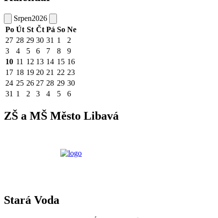
Srpen
2026
Po
Út
St
Čt
Pá
So
Ne
27
28
29
30
31
1
2
3
4
5
6
7
8
9
10
11
12
13
14
15
16
17
18
19
20
21
22
23
24
25
26
27
28
29
30
31
1
2
3
4
5
6
ZŠ a MŠ Město Libavá
Stará Voda