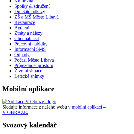
Knihovna
Spolky & sdružení
Důležité odkazy
ZŠ a MŠ Město Libavá
Restaurace
Bydlení
Ztráty a nálezy
Chci nahlásit
Pracovní nabídky
Informační SMS
Odpady
Počasí Město Libavá
Průjezdnost prostoru
Životní situace
Letecké snímky
Mobilní aplikace
Sledujte informace z našeho webu v
mobilní aplikaci –
V OBRAZE.
Svozový kalendář