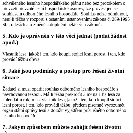
schváleného lesního hospodářského plánu nebo bez protokolem o
převzetí převzaté lesní hospodářské osnovy, lze provést jen se
souhlasem odborného lesního hospodáře. Souhlas nelze odmítnout,
není-li těžba v rozporu s ostatními ustanoveními zákona č. 289/1995
Sb., o lesích a o změně a doplnění některých zákonů.
5. Kdo je oprávněn v této věci jednat (podat žádost
apod.)
Vlastník lesa, jakož i ten, kdo koupil stojící lesní porost, i ten, kdo
provádí těžbu dřeva.
6. Jaké jsou podmínky a postup pro řešení životní
situace
Žadatel si musí opatřit souhlas odborného lesního hospodáře s
navrhovanou těžbou. Má-li těžba překročit 3 m³ na 1 ha lesa za
kalendářní rok, musí vlastník lesa, jakož i ten, kdo koupil stojící
lesní porost, i ten, kdo provádí těžbu, předem písemně vyrozumět
orgán státní správy lesů a doložit vyjádření příslušného odborného
lesního hospodáře.
7. Jakým způsobem můžete zahájit řešení životní