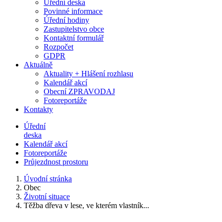
Úřední deska
Povinné informace
Úřední hodiny
Zastupitelstvo obce
Kontaktní formulář
Rozpočet
GDPR
Aktuálně
Aktuality + Hlášení rozhlasu
Kalendář akcí
Obecní ZPRAVODAJ
Fotoreportáže
Kontakty
Úřední
deska
Kalendář akcí
Fotoreportáže
Průjezdnost prostoru
Úvodní stránka
Obec
Životní situace
Těžba dřeva v lese, ve kterém vlastník...