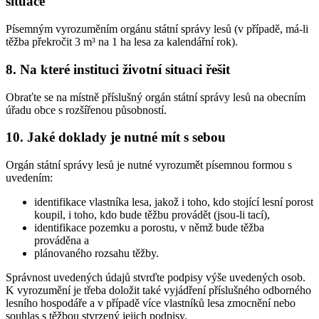
situace
Písemným vyrozuměním orgánu státní správy lesů (v případě, má-li
těžba překročit 3 m³ na 1 ha lesa za kalendářní rok).
8. Na které instituci životní situaci řešit
Obraťte se na místně příslušný orgán státní správy lesů na obecním
úřadu obce s rozšířenou působností.
10. Jaké doklady je nutné mít s sebou
Orgán státní správy lesů je nutné vyrozumět písemnou formou s
uvedením:
identifikace vlastníka lesa, jakož i toho, kdo stojící lesní porost
koupil, i toho, kdo bude těžbu provádět (jsou-li tací),
identifikace pozemku a porostu, v němž bude těžba
prováděna a
plánovaného rozsahu těžby.
Správnost uvedených údajů stvrďte podpisy výše uvedených osob.
K vyrozumění je třeba doložit také vyjádření příslušného odborného
lesního hospodáře a v případě více vlastníků lesa zmocnění nebo
souhlas s těžbou stvrzený jejich podpisy.