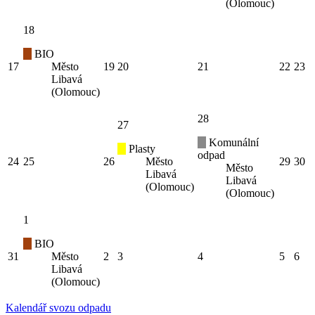
(Olomouc)
18
BIO
17
Město
19
20
21
22
23
Libavá
(Olomouc)
28
27
Komunální
Plasty
odpad
24
25
26
Město
29
30
Město
Libavá
Libavá
(Olomouc)
(Olomouc)
1
BIO
31
Město
2
3
4
5
6
Libavá
(Olomouc)
Kalendář svozu odpadu