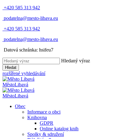
+420 585 313 942
podatelna@mesto-libava.eu
+420 585 313 942
podatelna@mesto-libava.eu
Datová schránka: hsifeu7
Hledaný výraz
Hledat
rozšířené vyhledávání
Město
Libavá
Město
Libavá
Obec
Informace o obci
Knihovna
GDPR
Online katalog knih
Spolky & sdružení