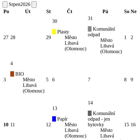
Srpen
2026
Po
Út
St
Čt
Pá
So
Ne
31
30
Komunální
Plasty
odpad
27
28
29
Město
1
2
Město
Libavá
Libavá
(Olomouc)
(Olomouc)
4
BIO
3
Město
5
6
7
8
9
Libavá
(Olomouc)
14
13
Komunální
Papír
odpad - jen
10
11
12
Město
bytovky
15
16
Libavá
Město
(Olomouc)
Libavá