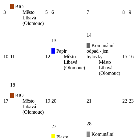
BIO
3
Město
5
6
7
8
9
Libavá
(Olomouc)
14
13
Komunální
Papír
odpad - jen
10
11
12
Město
bytovky
15
16
Libavá
Město
(Olomouc)
Libavá
(Olomouc)
18
BIO
17
Město
19
20
21
22
23
Libavá
(Olomouc)
28
27
Komunální
Plasty