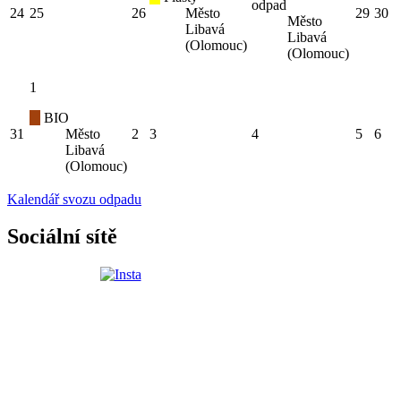
odpad
24
25
26
Město
29
30
Město
Libavá
Libavá
(Olomouc)
(Olomouc)
1
BIO
31
Město
2
3
4
5
6
Libavá
(Olomouc)
Kalendář svozu odpadu
Sociální sítě