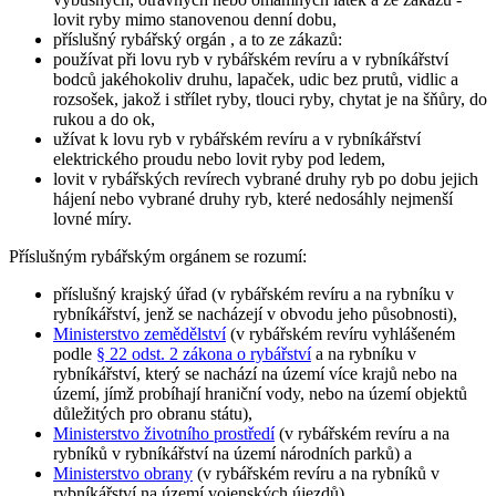
lovit ryby mimo stanovenou denní dobu,
příslušný rybářský orgán
, a to ze zákazů:
používat při lovu ryb v rybářském revíru a v rybníkářství
bodců jakéhokoliv druhu, lapaček, udic bez prutů, vidlic a
rozsošek, jakož i střílet ryby, tlouci ryby, chytat je na šňůry, do
rukou a do ok,
užívat k lovu ryb v rybářském revíru a v rybníkářství
elektrického proudu nebo lovit ryby pod ledem,
lovit v rybářských revírech vybrané druhy ryb po dobu jejich
hájení nebo vybrané druhy ryb, které nedosáhly nejmenší
lovné míry.
Příslušným rybářským orgánem
se rozumí:
příslušný krajský úřad (v rybářském revíru a na rybníku v
rybníkářství, jenž se nacházejí v obvodu jeho působnosti),
Ministerstvo zemědělství
(v rybářském revíru vyhlášeném
podle
§ 22 odst. 2 zákona o rybářství
a na rybníku v
rybníkářství, který se nachází na území více krajů nebo na
území, jímž probíhají hraniční vody, nebo na území objektů
důležitých pro obranu státu),
Ministerstvo životního prostředí
(v rybářském revíru a na
rybníků v rybníkářství na území národních parků) a
Ministerstvo obrany
(v rybářském revíru a na rybníků v
rybníkářství na území vojenských újezdů).