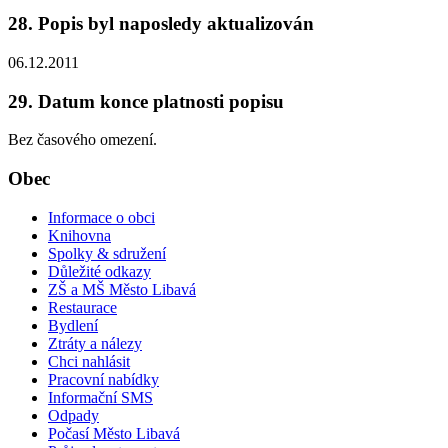
28. Popis byl naposledy aktualizován
06.12.2011
29. Datum konce platnosti popisu
Bez časového omezení.
Obec
Informace o obci
Knihovna
Spolky & sdružení
Důležité odkazy
ZŠ a MŠ Město Libavá
Restaurace
Bydlení
Ztráty a nálezy
Chci nahlásit
Pracovní nabídky
Informační SMS
Odpady
Počasí Město Libavá