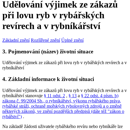
Udělování výjimek ze zákazů
při lovu ryb v rybářských
revírech a v rybníkářství
Základní znění
Rozšířené znění
Úplné znění
3. Pojmenování (název) životní situace
Udělování výjimek ze zákazů při lovu ryb v rybářských revírech a v
rybníkářství
4. Základní informace k životní situaci
Udělování výjimek ze zákazů při lovu ryb v rybářských revírech a v
rybníkářství stanovuje
§ 11 odst. 2
,
§ 13
a
§ 22 odst. 4 písm. b)
zákona č. 99/2004 Sb., o rybníkářství, výkonu rybářského práva,
rybářské stráži, ochraně mořských rybolovných zdrojů a o změně
některých zákonů, ve znění pozdějších předpisů (dále též "zákon o
rybářství")
.
Na základě žádosti uživatele rybářského revíru nebo rybníkáře lze