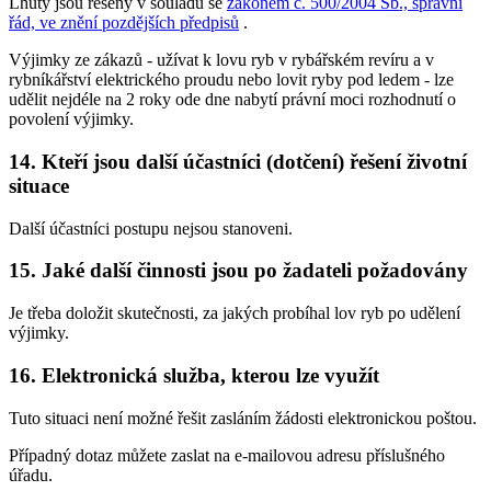
Lhůty jsou řešeny v souladu se
zákonem č. 500/2004 Sb., správní
řád, ve znění pozdějších předpisů
.
Výjimky ze zákazů -
užívat k lovu ryb v rybářském revíru a v
rybníkářství elektrického proudu nebo lovit ryby pod ledem
- lze
udělit nejdéle na 2 roky ode dne nabytí právní moci rozhodnutí o
povolení výjimky.
14. Kteří jsou další účastníci (dotčení) řešení životní
situace
Další účastníci postupu nejsou stanoveni.
15. Jaké další činnosti jsou po žadateli požadovány
Je třeba doložit skutečnosti, za jakých probíhal lov ryb po udělení
výjimky.
16. Elektronická služba, kterou lze využít
Tuto situaci není možné řešit zasláním žádosti elektronickou poštou.
Případný dotaz můžete zaslat na e-mailovou adresu příslušného
úřadu.