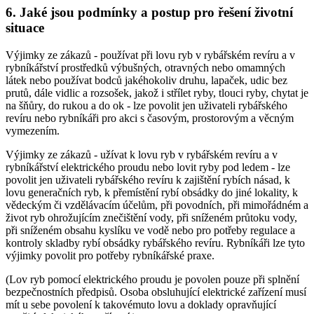
6. Jaké jsou podmínky a postup pro řešení životní
situace
Výjimky ze zákazů -
používat při lovu ryb v rybářském revíru a v
rybníkářství prostředků výbušných, otravných nebo omamných
látek nebo používat bodců jakéhokoliv druhu, lapaček, udic bez
prutů, dále vidlic a rozsošek, jakož i střílet ryby, tlouci ryby, chytat je
na šňůry, do rukou a do ok
- lze povolit jen uživateli rybářského
revíru nebo rybníkáři pro akci s časovým, prostorovým a věcným
vymezením.
Výjimky ze zákazů -
užívat k lovu ryb v rybářském revíru a v
rybníkářství elektrického proudu nebo lovit ryby pod ledem
- lze
povolit jen uživateli rybářského revíru k zajištění rybích násad, k
lovu generačních ryb, k přemístění rybí obsádky do jiné lokality, k
vědeckým či vzdělávacím účelům, při povodních, při mimořádném a
život ryb ohrožujícím znečištění vody, při sníženém průtoku vody,
při sníženém obsahu kyslíku ve vodě nebo pro potřeby regulace a
kontroly skladby rybí obsádky rybářského revíru. Rybníkáři lze tyto
výjimky povolit pro potřeby rybníkářské praxe.
(Lov ryb pomocí elektrického proudu je povolen pouze při splnění
bezpečnostních předpisů. Osoba obsluhující elektrické zařízení musí
mít u sebe povolení k takovémuto lovu a doklady opravňující