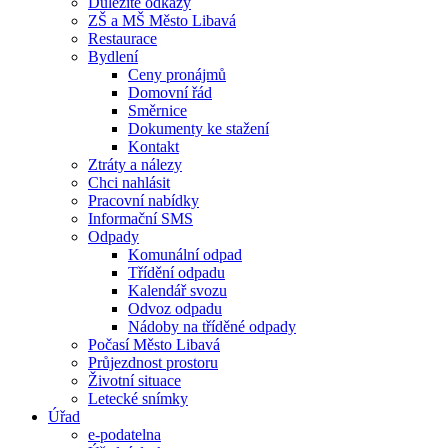
Důležité odkazy
ZŠ a MŠ Město Libavá
Restaurace
Bydlení
Ceny pronájmů
Domovní řád
Směrnice
Dokumenty ke stažení
Kontakt
Ztráty a nálezy
Chci nahlásit
Pracovní nabídky
Informační SMS
Odpady
Komunální odpad
Třídění odpadu
Kalendář svozu
Odvoz odpadu
Nádoby na tříděné odpady
Počasí Město Libavá
Průjezdnost prostoru
Životní situace
Letecké snímky
Úřad
e-podatelna