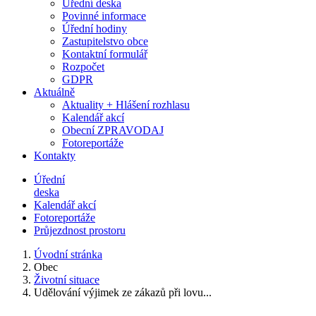
Úřední deska
Povinné informace
Úřední hodiny
Zastupitelstvo obce
Kontaktní formulář
Rozpočet
GDPR
Aktuálně
Aktuality + Hlášení rozhlasu
Kalendář akcí
Obecní ZPRAVODAJ
Fotoreportáže
Kontakty
Úřední
deska
Kalendář akcí
Fotoreportáže
Průjezdnost prostoru
Úvodní stránka
Obec
Životní situace
Udělování výjimek ze zákazů při lovu...