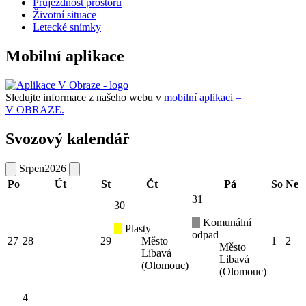
Průjezdnost prostoru
Životní situace
Letecké snímky
Mobilní aplikace
Sledujte informace z našeho webu v
mobilní aplikaci –
V OBRAZE.
Svozový kalendář
Srpen
2026
Po
Út
St
Čt
Pá
So
Ne
31
30
Komunální
Plasty
odpad
27
28
29
Město
1
2
Město
Libavá
Libavá
(Olomouc)
(Olomouc)
4