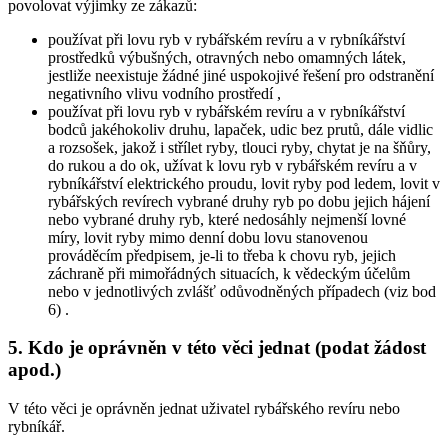
povolovat výjimky ze zákazů:
používat při lovu ryb v rybářském revíru a v rybníkářství
prostředků výbušných, otravných nebo omamných látek,
jestliže neexistuje žádné jiné uspokojivé řešení pro odstranění
negativního vlivu vodního prostředí
,
používat při lovu ryb v rybářském revíru a v rybníkářství
bodců jakéhokoliv druhu, lapaček, udic bez prutů, dále vidlic
a rozsošek, jakož i střílet ryby, tlouci ryby, chytat je na šňůry,
do rukou a do ok, užívat k lovu ryb v rybářském revíru a v
rybníkářství elektrického proudu, lovit ryby pod ledem, lovit v
rybářských revírech vybrané druhy ryb po dobu jejich hájení
nebo vybrané druhy ryb, které nedosáhly nejmenší lovné
míry, lovit ryby mimo denní dobu lovu stanovenou
prováděcím předpisem,
je-li to třeba k chovu ryb, jejich
záchraně při mimořádných situacích, k vědeckým účelům
nebo v jednotlivých zvlášť odůvodněných případech (viz bod
6)
.
5. Kdo je oprávněn v této věci jednat (podat žádost
apod.)
V této věci je oprávněn jednat uživatel rybářského revíru nebo
rybníkář.