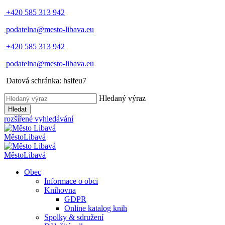
+420 585 313 942
podatelna@mesto-libava.eu
+420 585 313 942
podatelna@mesto-libava.eu
Datová schránka: hsifeu7
Hledaný výraz
Hledat
rozšířené vyhledávání
Město
Libavá
Město
Libavá
Obec
Informace o obci
Knihovna
GDPR
Online katalog knih
Spolky & sdružení