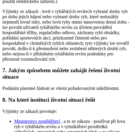
použití elektrického zařízení.)
Výjimky ze zákazů -
lovit v rybářských revírech vybrané druhy ryb
po dobu jejich hájení nebo vybrané druhy ryb, které nedosáhly
nejmenší lovné míry, nebo lovit ryby mimo stanovenou denní dobu
-
lze povolit uživateli rybářského revíru za účelem provádění
hospodářské těžby, regulačního odlovu, záchrany rybí obsádky,
pořádání sportovních akcí, průzkumné činnosti nebo pro
hospodaření v chráněných rybích oblastech; tyto výjimky lze rovněž
povolit, došlo-li k přemnožení nebo zeslabení některých druhů ryb,
nebo nejsou-li v příslušném rybářském revíru podmínky pro
přirozené rozmnožování ryb.
7. Jakým způsobem můžete zahájit řešení životní
situace
Podáním písemné žádosti se všemi požadovanými náležitostmi.
8. Na které instituci životní situaci řešit
Výjimky ze zákazů povoluje:
Ministerstvo zemědělství
, a to ze zákazu - používat při lovu
ryb v rybářském revíru a v rybníkářství prostředků
výbušných, otravných nebo omamných látek a ze zákazu -