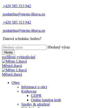
+420 585 313 942
podatelna@mesto-libava.eu
+420 585 313 942
podatelna@mesto-libava.eu
Datová schránka: hsifeu7
Hledaný výraz
Hledat
rozšířené vyhledávání
Město
Libavá
Město
Libavá
Obec
Informace o obci
Knihovna
GDPR
Online katalog knih
Spolky & sdružení