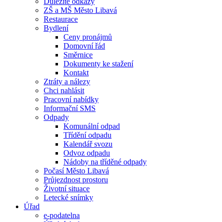
Důležité odkazy
ZŠ a MŠ Město Libavá
Restaurace
Bydlení
Ceny pronájmů
Domovní řád
Směrnice
Dokumenty ke stažení
Kontakt
Ztráty a nálezy
Chci nahlásit
Pracovní nabídky
Informační SMS
Odpady
Komunální odpad
Třídění odpadu
Kalendář svozu
Odvoz odpadu
Nádoby na tříděné odpady
Počasí Město Libavá
Průjezdnost prostoru
Životní situace
Letecké snímky
Úřad
e-podatelna