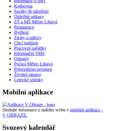
Informace o obci
Knihovna
Spolky & sdružení
Důležité odkazy
ZŠ a MŠ Město Libavá
Restaurace
Bydlení
Ztráty a nálezy
Chci nahlásit
Pracovní nabídky
Informační SMS
Odpady
Počasí Město Libavá
Průjezdnost prostoru
Životní situace
Letecké snímky
Mobilní aplikace
Sledujte informace z našeho webu v
mobilní aplikaci –
V OBRAZE.
Svozový kalendář