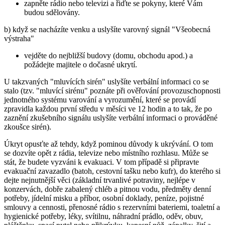
zapněte rádio nebo televizi a řiďte se pokyny, které Vám
budou sdělovány.
b) když se nacházíte venku a uslyšíte varovný signál "Všeobecná
výstraha"
vejděte do nejbližší budovy (domu, obchodu apod.) a
požádejte majitele o dočasné ukrytí.
U takzvaných "mluvících sirén" uslyšíte verbální informaci co se
stalo (tzv. "mluvící sirénu" poznáte při ověřování provozuschopnosti
jednotného systému varování a vyrozumění, které se provádí
zpravidla každou první středu v měsíci ve 12 hodin a to tak, že po
zaznění zkušebního signálu uslyšíte verbální informaci o prováděné
zkoušce sirén).
Úkryt opusťte až tehdy, když pominou důvody k ukrývání. O tom
se dozvíte opět z rádia, televize nebo místního rozhlasu. Může se
stát, že budete vyzváni k evakuaci. V tom případě si připravte
evakuační zavazadlo (batoh, cestovní tašku nebo kufr), do kterého si
dejte nejnutnější věci (základní trvanlivé potraviny, nejlépe v
konzervách, dobře zabalený chléb a pitnou vodu, předměty denní
potřeby, jídelní misku a příbor, osobní doklady, peníze, pojistné
smlouvy a cennosti, přenosné rádio s rezervními bateriemi, toaletní a
hygienické potřeby, léky, svítilnu, náhradní prádlo, oděv, obuv,