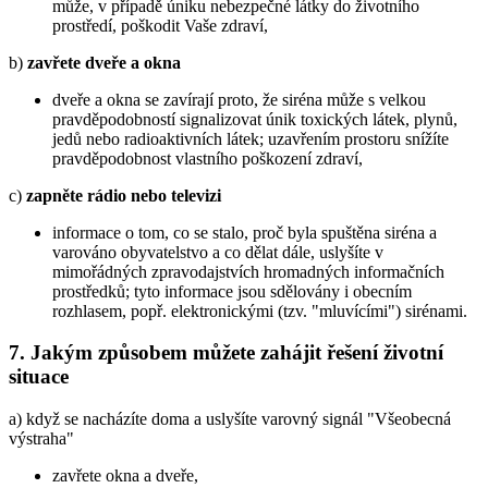
může, v případě úniku nebezpečné látky do životního
prostředí, poškodit Vaše zdraví,
b)
zavřete dveře a okna
dveře a okna se zavírají proto, že siréna může s velkou
pravděpodobností signalizovat únik toxických látek, plynů,
jedů nebo radioaktivních látek; uzavřením prostoru snížíte
pravděpodobnost vlastního poškození zdraví,
c)
zapněte rádio nebo televizi
informace o tom, co se stalo, proč byla spuštěna siréna a
varováno obyvatelstvo a co dělat dále, uslyšíte v
mimořádných zpravodajstvích hromadných informačních
prostředků; tyto informace jsou sdělovány i obecním
rozhlasem, popř. elektronickými (tzv. "mluvícími") sirénami.
7. Jakým způsobem můžete zahájit řešení životní
situace
a) když se nacházíte doma a uslyšíte varovný signál "Všeobecná
výstraha"
zavřete okna a dveře,