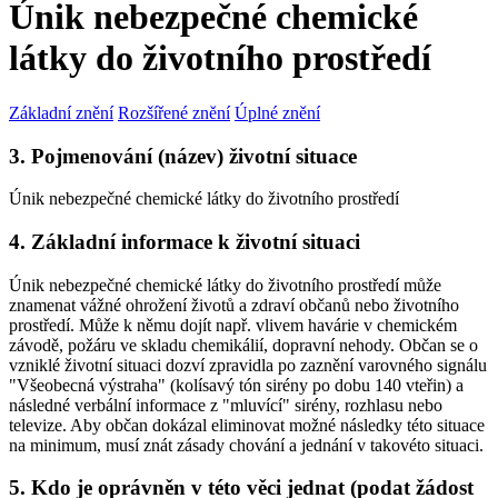
Únik nebezpečné chemické
látky do životního prostředí
Základní znění
Rozšířené znění
Úplné znění
3. Pojmenování (název) životní situace
Únik nebezpečné chemické látky do životního prostředí
4. Základní informace k životní situaci
Únik nebezpečné chemické látky do životního prostředí může
znamenat vážné ohrožení životů a zdraví občanů nebo životního
prostředí. Může k němu dojít např. vlivem havárie v chemickém
závodě, požáru ve skladu chemikálií, dopravní nehody. Občan se o
vzniklé životní situaci dozví zpravidla po zaznění varovného signálu
"Všeobecná výstraha" (kolísavý tón sirény po dobu 140 vteřin) a
následné verbální informace z "mluvící" sirény, rozhlasu nebo
televize. Aby občan dokázal eliminovat možné následky této situace
na minimum, musí znát zásady chování a jednání v takovéto situaci.
5. Kdo je oprávněn v této věci jednat (podat žádost