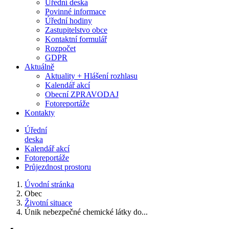
Úřední deska
Povinné informace
Úřední hodiny
Zastupitelstvo obce
Kontaktní formulář
Rozpočet
GDPR
Aktuálně
Aktuality + Hlášení rozhlasu
Kalendář akcí
Obecní ZPRAVODAJ
Fotoreportáže
Kontakty
Úřední
deska
Kalendář akcí
Fotoreportáže
Průjezdnost prostoru
Úvodní stránka
Obec
Životní situace
Únik nebezpečné chemické látky do...