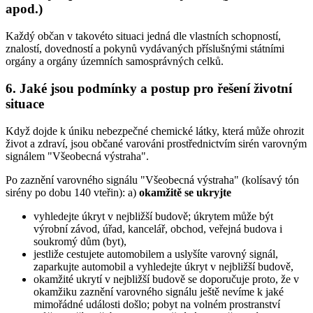
apod.)
Každý občan v takovéto situaci jedná dle vlastních schopností,
znalostí, dovedností a pokynů vydávaných příslušnými státními
orgány a orgány územních samosprávných celků.
6. Jaké jsou podmínky a postup pro řešení životní
situace
Když dojde k úniku nebezpečné chemické látky, která může ohrozit
život a zdraví, jsou občané varováni prostřednictvím sirén varovným
signálem "Všeobecná výstraha".
Po zaznění varovného signálu "Všeobecná výstraha" (kolísavý tón
sirény po dobu 140 vteřin): a)
okamžitě se ukryjte
vyhledejte úkryt v nejbližší budově; úkrytem může být
výrobní závod, úřad, kancelář, obchod, veřejná budova i
soukromý dům (byt),
jestliže cestujete automobilem a uslyšíte varovný signál,
zaparkujte automobil a vyhledejte úkryt v nejbližší budově,
okamžité ukrytí v nejbližší budově se doporučuje proto, že v
okamžiku zaznění varovného signálu ještě nevíme k jaké
mimořádné události došlo; pobyt na volném prostranství