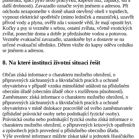
pláštěnku, spací pytel nebo přikrývku, kapesní nůž, zápalky, šití a
další drobnosti). Zavazadlo označte svým jménem a adresou. Při
odchodu nezapomeňte v domě uhasit otevřený oheň v topidlech,
vypnout elektrické spotřebiče (mimo ledniček a mrazniček), uzavřít
přívod vody a plynu, ověřit zda i sousedé vědí, že mají opustit byt.
Kočky a psy si vezměte s sebou, ostatní zvířata, včetně exotických
zvířat, ponechte doma a dobře je předzásobte vodou a potravou.
Vezměte evakuační zavazadlo, uzamkněte byt a dostavte se na
určené evakuační středisko. Dětem vložte do kapsy oděvu cedulku
se jménem a adresou.
8. Na které instituci životní situaci řešit
Občan získá informace o charakteru možného ohrožení, o
připravených záchranných a likvidačních pracích a ochraně
obyvatelstva v případě vzniku mimořádné události na příslušném
obecním úřadě (obecním úřadě obce s rozšířenou působností).
Zaměstnanec získá informace o charakteru možného ohrožení, o
připravených záchranných a likvidačních pracích a ochraně
obyvatelstva v místě dislokace pracoviště od svého zaměstnavatele
(příslušné právnické osoby nebo podnikající fyzické osoby).
Právnická osoba nebo podnikající fyzická osoba získá informace o
charakteru možného ohrožení, o připravených krizových opatřeních
a způsobech jejich provedení u příslušného obecního úřadu.
Výše uvedené informace můžete získat také u jednotek Hasičského