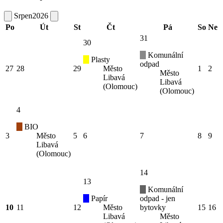
Srpen
2026
Po
Út
St
Čt
Pá
So
Ne
31
30
Komunální
Plasty
odpad
27
28
29
Město
1
2
Město
Libavá
Libavá
(Olomouc)
(Olomouc)
4
BIO
3
Město
5
6
7
8
9
Libavá
(Olomouc)
14
13
Komunální
Papír
odpad - jen
10
11
12
Město
bytovky
15
16
Libavá
Město