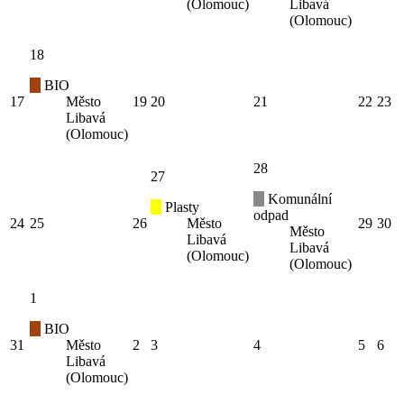
(Olomouc)
Libavá
(Olomouc)
18
BIO
17
Město
19
20
21
22
23
Libavá
(Olomouc)
28
27
Komunální
Plasty
odpad
24
25
26
Město
29
30
Město
Libavá
Libavá
(Olomouc)
(Olomouc)
1
BIO
31
Město
2
3
4
5
6
Libavá
(Olomouc)