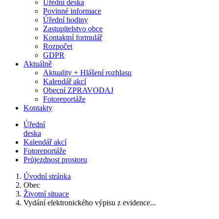
Úřední deska
Povinné informace
Úřední hodiny
Zastupitelstvo obce
Kontaktní formulář
Rozpočet
GDPR
Aktuálně
Aktuality + Hlášení rozhlasu
Kalendář akcí
Obecní ZPRAVODAJ
Fotoreportáže
Kontakty
Úřední
deska
Kalendář akcí
Fotoreportáže
Průjezdnost prostoru
Úvodní stránka
Obec
Životní situace
Vydání elektronického výpisu z evidence...