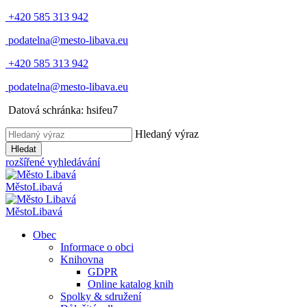
+420 585 313 942
podatelna@mesto-libava.eu
+420 585 313 942
podatelna@mesto-libava.eu
Datová schránka: hsifeu7
Hledaný výraz
Hledat
rozšířené vyhledávání
Město
Libavá
Město
Libavá
Obec
Informace o obci
Knihovna
GDPR
Online katalog knih
Spolky & sdružení