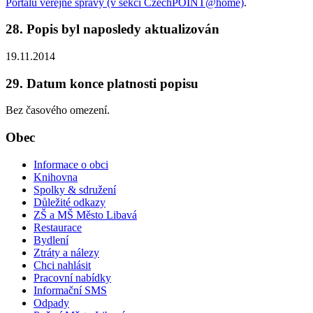
Portálu veřejné správy (v sekci CzechPOINT@home)
.
28. Popis byl naposledy aktualizován
19.11.2014
29. Datum konce platnosti popisu
Bez časového omezení.
Obec
Informace o obci
Knihovna
Spolky & sdružení
Důležité odkazy
ZŠ a MŠ Město Libavá
Restaurace
Bydlení
Ztráty a nálezy
Chci nahlásit
Pracovní nabídky
Informační SMS
Odpady