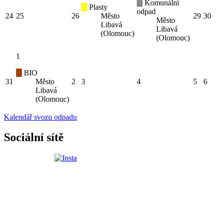
Komunální
Plasty
odpad
24
25
26
Město
29
30
Město
Libavá
Libavá
(Olomouc)
(Olomouc)
1
BIO
31
Město
2
3
4
5
6
Libavá
(Olomouc)
Kalendář svozu odpadu
Sociální sítě