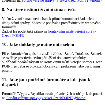
zveřejněn na
Portálu veřejné správy (v sekci CzechPOINT@home)
.
8. Na které instituci životní situaci řešit
V této životní situaci nedochází k přímé komunikaci žadatele s
úřady státní správy. Žádost je podávána prostřednictvím webového
formuláře.
Žádost lze podat také přímo na
kontaktním místě veřejné správy
Czech POINT
.
10. Jaké doklady je nutné mít s sebou
Při elektronickém způsobu zaslání žádosti žádné. Totožnost žadatele
se ověřuje prostřednictvím přihlášení do datové schránky.
V případě podání žádosti na kontaktním místě veřejné správy Czech
POINT je třeba se prokázat občanským průkazem nebo cestovním
pasem.
11. Jaké jsou potřebné formuláře a kde jsou k
dispozici
Formulář "Výpis z Rejstříku trestů právnických osob" je k dispozici
na
Portálu veřejné správy (v sekci CzechPOINT@home)
.