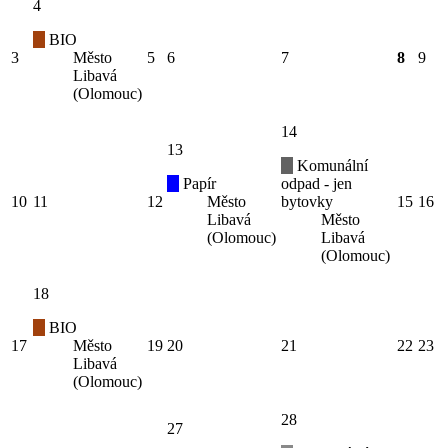
4
BIO
3
Město
5
6
7
8
9
Libavá
(Olomouc)
14
13
Komunální
Papír
odpad - jen
10
11
12
Město
bytovky
15
16
Libavá
Město
(Olomouc)
Libavá
(Olomouc)
18
BIO
17
Město
19
20
21
22
23
Libavá
(Olomouc)
28
27