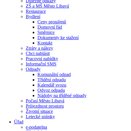
Důležité odkazy
ZŠ a MŠ Město Libavá
Restaurace
Bydlení
Ceny pronájmů
Domovní řád
Směrnice
Dokumenty ke stažení
Kontakt
Ztráty a nálezy
Chci nahlásit
Pracovní nabídky
Informační SMS
Odpady
Komunální odpad
Třídění odpadu
Kalendář svozu
Odvoz odpadu
Nádoby na tříděné odpady
Počasí Město Libavá
Průjezdnost prostoru
Životní situace
Letecké snímky
Úřad
e-podatelna