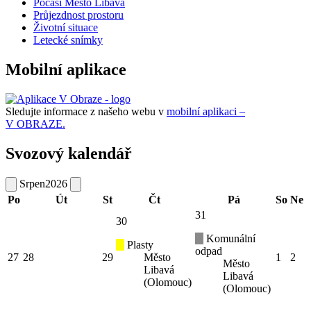
Počasí Město Libavá
Průjezdnost prostoru
Životní situace
Letecké snímky
Mobilní aplikace
Sledujte informace z našeho webu v
mobilní aplikaci –
V OBRAZE.
Svozový kalendář
Srpen
2026
Po
Út
St
Čt
Pá
So
Ne
31
30
Komunální
Plasty
odpad
27
28
29
Město
1
2
Město
Libavá
Libavá
(Olomouc)
(Olomouc)