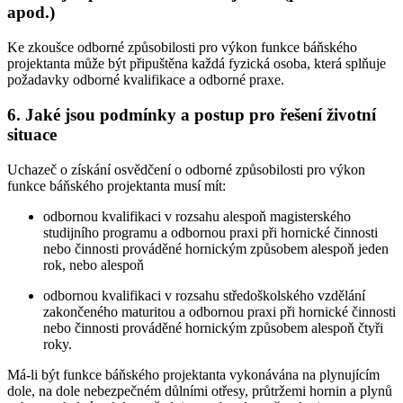
apod.)
Ke zkoušce odborné způsobilosti pro výkon funkce báňského
projektanta může být připuštěna každá fyzická osoba, která splňuje
požadavky odborné kvalifikace a odborné praxe.
6. Jaké jsou podmínky a postup pro řešení životní
situace
Uchazeč o získání osvědčení o odborné způsobilosti pro výkon
funkce báňského projektanta musí mít:
odbornou kvalifikaci v rozsahu alespoň magisterského
studijního programu a odbornou praxi při hornické činnosti
nebo činnosti prováděné hornickým způsobem alespoň jeden
rok, nebo alespoň
odbornou kvalifikaci v rozsahu středoškolského vzdělání
zakončeného maturitou a odbornou praxi při hornické činnosti
nebo činnosti prováděné hornickým způsobem alespoň čtyři
roky.
Má-li být funkce báňského projektanta vykonávána na plynujícím
dole, na dole nebezpečném důlními otřesy, průtržemi hornin a plynů