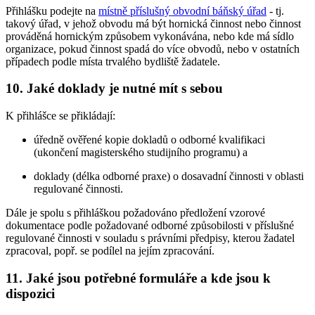
Přihlášku podejte na
místně příslušný obvodní báňský úřad
- tj.
takový úřad, v jehož obvodu má být hornická činnost nebo činnost
prováděná hornickým způsobem vykonávána, nebo kde má sídlo
organizace, pokud činnost spadá do více obvodů, nebo v ostatních
případech podle místa trvalého bydliště žadatele.
10. Jaké doklady je nutné mít s sebou
K přihlášce se přikládají:
úředně ověřené kopie dokladů o odborné kvalifikaci
(ukončení magisterského studijního programu) a
doklady (délka odborné praxe) o dosavadní činnosti v oblasti
regulované činnosti.
Dále je spolu s přihláškou požadováno předložení vzorové
dokumentace podle požadované odborné způsobilosti v příslušné
regulované činnosti v souladu s právními předpisy, kterou žadatel
zpracoval, popř. se podílel na jejím zpracování.
11. Jaké jsou potřebné formuláře a kde jsou k
dispozici