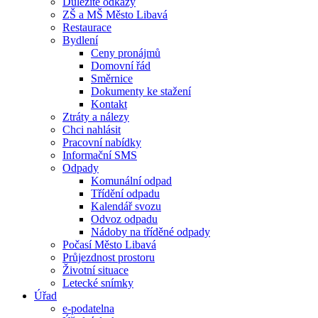
Důležité odkazy
ZŠ a MŠ Město Libavá
Restaurace
Bydlení
Ceny pronájmů
Domovní řád
Směrnice
Dokumenty ke stažení
Kontakt
Ztráty a nálezy
Chci nahlásit
Pracovní nabídky
Informační SMS
Odpady
Komunální odpad
Třídění odpadu
Kalendář svozu
Odvoz odpadu
Nádoby na tříděné odpady
Počasí Město Libavá
Průjezdnost prostoru
Životní situace
Letecké snímky
Úřad
e-podatelna