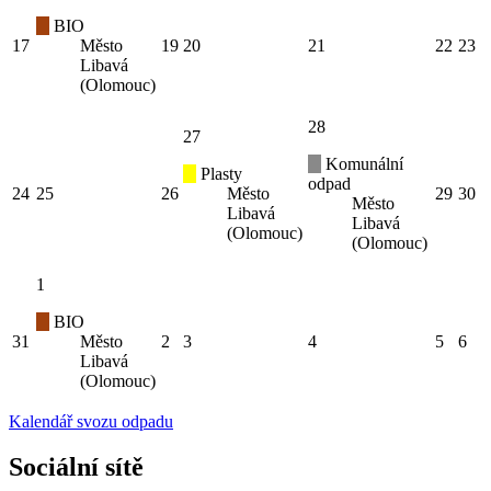
BIO
17
Město
19
20
21
22
23
Libavá
(Olomouc)
28
27
Komunální
Plasty
odpad
24
25
26
Město
29
30
Město
Libavá
Libavá
(Olomouc)
(Olomouc)
1
BIO
31
Město
2
3
4
5
6
Libavá
(Olomouc)
Kalendář svozu odpadu
Sociální sítě