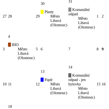
31
30
Komunální
Plasty
odpad
27
28
29
Město
1
2
Město
Libavá
Libavá
(Olomouc)
(Olomouc)
4
BIO
3
Město
5
6
7
8
9
Libavá
(Olomouc)
14
13
Komunální
Papír
odpad - jen
10
11
12
Město
bytovky
15
16
Libavá
Město
(Olomouc)
Libavá
(Olomouc)
18