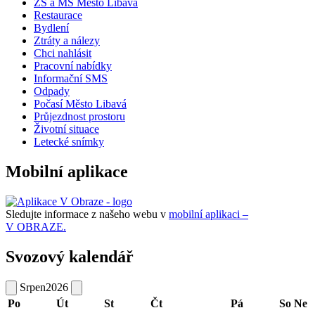
ZŠ a MŠ Město Libavá
Restaurace
Bydlení
Ztráty a nálezy
Chci nahlásit
Pracovní nabídky
Informační SMS
Odpady
Počasí Město Libavá
Průjezdnost prostoru
Životní situace
Letecké snímky
Mobilní aplikace
Sledujte informace z našeho webu v
mobilní aplikaci –
V OBRAZE.
Svozový kalendář
Srpen
2026
Po
Út
St
Čt
Pá
So
Ne