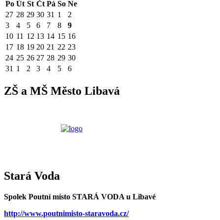
Po
Út
St
Čt
Pá
So
Ne
27
28
29
30
31
1
2
3
4
5
6
7
8
9
10
11
12
13
14
15
16
17
18
19
20
21
22
23
24
25
26
27
28
29
30
31
1
2
3
4
5
6
ZŠ a MŠ Město Libavá
Stará Voda
Spolek Poutní místo STARÁ VODA u Libavé
http://www.poutnimisto-staravoda.cz/