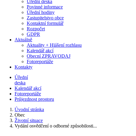
Úřední deska
Povinné informace
Úřední hodiny
Zastupitelstvo obce
Kontaktní formulář
Rozpočet
GDPR
Aktuálně
Aktuality + Hlášení rozhlasu
Kalendář akcí
Obecní ZPRAVODAJ
Fotoreportáže
Kontakty
Úřední
deska
Kalendář akcí
Fotoreportáže
Průjezdnost prostoru
Úvodní stránka
Obec
Životní situace
Vydání osvědčení o odborné způsobilosti...