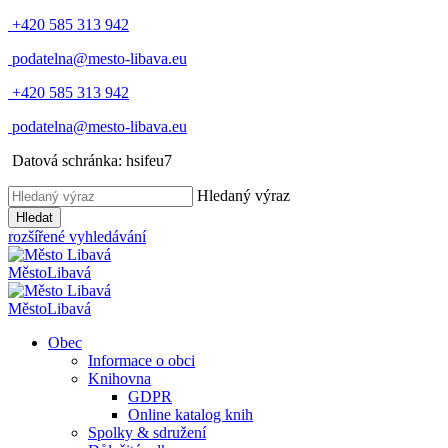
+420 585 313 942
podatelna@mesto-libava.eu
+420 585 313 942
podatelna@mesto-libava.eu
Datová schránka: hsifeu7
Hledaný výraz
Hledat
rozšířené vyhledávání
Město
Libavá
Město
Libavá
Obec
Informace o obci
Knihovna
GDPR
Online katalog knih
Spolky & sdružení