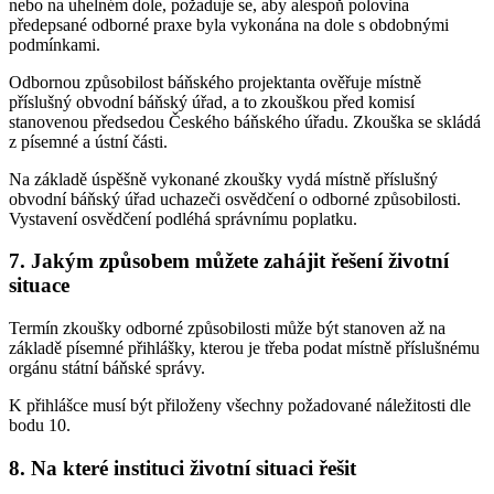
nebo na uhelném dole, požaduje se, aby alespoň polovina
předepsané odborné praxe byla vykonána na dole s obdobnými
podmínkami.
Odbornou způsobilost báňského projektanta ověřuje místně
příslušný obvodní báňský úřad, a to zkouškou před komisí
stanovenou předsedou Českého báňského úřadu. Zkouška se skládá
z písemné a ústní části.
Na základě úspěšně vykonané zkoušky vydá místně příslušný
obvodní báňský úřad uchazeči osvědčení o odborné způsobilosti.
Vystavení osvědčení podléhá správnímu poplatku.
7. Jakým způsobem můžete zahájit řešení životní
situace
Termín zkoušky odborné způsobilosti může být stanoven až na
základě písemné přihlášky, kterou je třeba podat místně příslušnému
orgánu státní báňské správy.
K přihlášce musí být přiloženy všechny požadované náležitosti dle
bodu 10.
8. Na které instituci životní situaci řešit