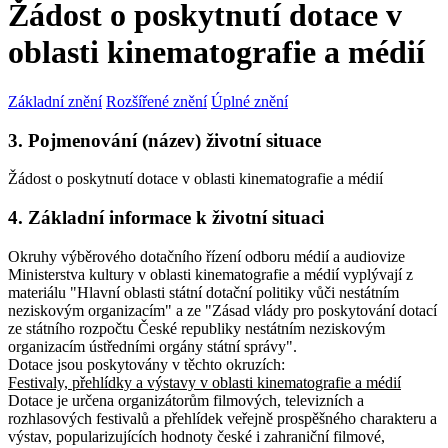
Žádost o poskytnutí dotace v
oblasti kinematografie a médií
Základní znění
Rozšířené znění
Úplné znění
3. Pojmenování (název) životní situace
Žádost o poskytnutí dotace v oblasti kinematografie a médií
4. Základní informace k životní situaci
Okruhy výběrového dotačního řízení odboru médií a audiovize
Ministerstva kultury v oblasti kinematografie a médií vyplývají z
materiálu "Hlavní oblasti státní dotační politiky vůči nestátním
neziskovým organizacím" a ze "Zásad vlády pro poskytování dotací
ze státního rozpočtu České republiky nestátním neziskovým
organizacím ústředními orgány státní správy".
Dotace jsou poskytovány v těchto okruzích:
Festivaly, přehlídky a výstavy v oblasti kinematografie a médií
Dotace je určena organizátorům filmových, televizních a
rozhlasových festivalů a přehlídek veřejně prospěšného charakteru a
výstav, popularizujících hodnoty české i zahraniční filmové,