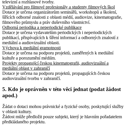
televizní a rozhlasové tvorby.
Vzdělávání pro filmové profesionály a studenty filmových škol
Dotace je určena organizátorům seminářů, workshopů a školení,
šířících odborné znalosti z oblasti médií, audiovize, kinematografie,
filmového průmyslu a práv duševního vlastnictví.
Odborná periodika a neperiodické publikace
Dotace je určena vydavatelům periodických i neperiodických
publikací, přispívajících k šíření informací a odborných znalostí z
mediální a audiovizuální oblasti.
Výchova k mediální gramotnosti
Dotace je určena na podporu projektů, zaměřených k mediální
kultuře a porozumění médiím.
Projekty propagující českou kinematografii, audiovizuální a
mediální oblast v zahraničí
Dotace je určena na podporu projektů, propagujících českou
audiovizuální tvorbu v zahraničí.
5. Kdo je oprávněn v této věci jednat (podat žádost
apod.)
Žádat o dotaci mohou právnické a fyzické osoby, poskytující služby
v oblasti kultury.
Žádost může předložit pouze subjekt, který je hlavním pořadatelem
předkládaného projektu.