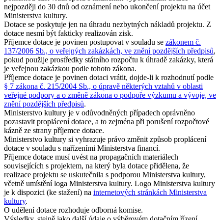
nejpozději do 30 dnů od oznámení nebo ukončení projektu na účet
Ministerstva kultury.
Dotace se poskytuje jen na úhradu nezbytných nákladů projektu. Z
dotace nesmí být fakticky realizován zisk.
Příjemce dotace je povinen postupovat v souladu se
zákonem č.
137/2006 Sb., o veřejných zakázkách, ve znění pozdějších předpisů
,
pokud použije prostředky státního rozpočtu k úhradě zakázky, která
je veřejnou zakázkou podle tohoto zákona.
Příjemce dotace je povinen dotaci vrátit, dojde-li k rozhodnutí podle
§ 7 zákona č. 215/2004 Sb., o úpravě některých vztahů v oblasti
veřejné podpory a o změně zákona o podpoře výzkumu a vývoje, ve
znění pozdějších předpisů
.
Ministerstvo kultury je v odůvodněných případech oprávněno
pozastavit proplácení dotace, a to zejména při porušení rozpočtové
kázně ze strany příjemce dotace.
Ministerstvo kultury si vyhrazuje právo změnit způsob proplácení
dotace v souladu s nařízeními Ministerstva financí.
Příjemce dotace musí uvést na propagačních materiálech
souvisejících s projektem, na který byla dotace přidělena, že
realizace projektu se uskutečnila s podporou Ministerstva kultury,
včetně umístění loga Ministerstva kultury. Logo Ministerstva kultury
je k dispozici (ke stažení) na
internetových stránkách Ministerstva
kultury
.
O udělení dotace rozhoduje odborná komise.
Výsledky, stejně jako další údaje o výběrovém dotačním řízení,