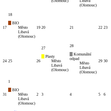
(Olomouc)
Libavá
(Olomouc)
18
BIO
17
Město
19
20
21
22
23
Libavá
(Olomouc)
28
27
Komunální
Plasty
odpad
24
25
26
Město
29
30
Město
Libavá
Libavá
(Olomouc)
(Olomouc)
1
BIO
31
Město
2
3
4
5
6
Libavá
(Olomouc)