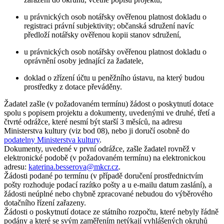
u právnických osob notářsky ověřenou platnost dokladu o
registraci právní subjektivity; občanská sdružení navíc
předloží notářsky ověřenou kopii stanov sdružení,
u právnických osob notářsky ověřenou platnost dokladu o
oprávnění osoby jednající za žadatele,
doklad o zřízení účtu u peněžního ústavu, na který budou
prostředky z dotace převáděny.
Žadatel zašle (v požadovaném termínu) žádost o poskytnutí dotace
spolu s popisem projektu a dokumenty, uvedenými ve druhé, třetí a
čtvrté odrážce, které nesmí být starší 3 měsíců, na adresu
Ministerstva kultury (viz bod 08), nebo ji doručí osobně do
podatelny Ministerstva kultury
.
Dokumenty, uvedené v první odrážce, zašle žadatel rovněž v
elektronické podobě (v požadovaném termínu) na elektronickou
adresu:
katerina.besserova@mkcr.cz
.
Žádosti podané po termínu (v případě doručení prostřednictvím
pošty rozhoduje podací razítko pošty a u e-mailu datum zaslání), a
žádosti neúplné nebo chybně zpracované nebudou do výběrového
dotačního řízení zařazeny.
Žádosti o poskytnutí dotace ze státního rozpočtu, které nebyly řádně
podány a které se svým zaměřením netýkají vyhlášených okruhů