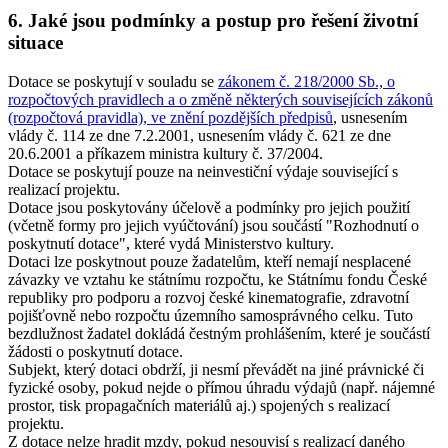
6. Jaké jsou podmínky a postup pro řešení životní
situace
Dotace se poskytují v souladu se
zákonem č. 218/2000 Sb., o
rozpočtových pravidlech a o změně některých souvisejících zákonů
(rozpočtová pravidla), ve znění pozdějších předpisů
, usnesením
vlády č. 114 ze dne 7.2.2001, usnesením vlády č. 621 ze dne
20.6.2001 a příkazem ministra kultury č. 37/2004.
Dotace se poskytují pouze na neinvestiční výdaje související s
realizací projektu.
Dotace jsou poskytovány účelově a podmínky pro jejich použití
(včetně formy pro jejich vyúčtování) jsou součástí "Rozhodnutí o
poskytnutí dotace", které vydá Ministerstvo kultury.
Dotaci lze poskytnout pouze žadatelům, kteří nemají nesplacené
závazky ve vztahu ke státnímu rozpočtu, ke Státnímu fondu České
republiky pro podporu a rozvoj české kinematografie, zdravotní
pojišťovně nebo rozpočtu územního samosprávného celku. Tuto
bezdlužnost žadatel dokládá čestným prohlášením, které je součástí
žádosti o poskytnutí dotace.
Subjekt, který dotaci obdrží, ji nesmí převádět na jiné právnické či
fyzické osoby, pokud nejde o přímou úhradu výdajů (např. nájemné
prostor, tisk propagačních materiálů aj.) spojených s realizací
projektu.
Z dotace nelze hradit mzdy, pokud nesouvisí s realizací daného