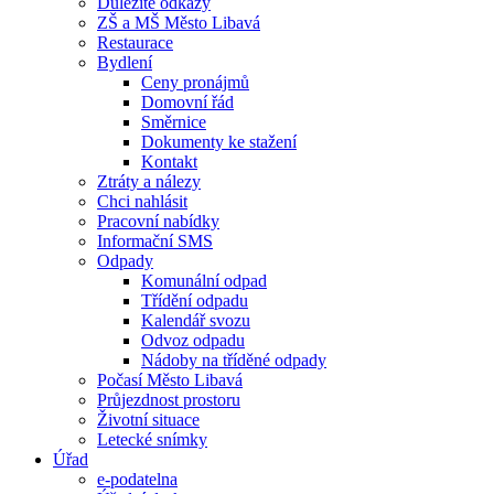
Důležité odkazy
ZŠ a MŠ Město Libavá
Restaurace
Bydlení
Ceny pronájmů
Domovní řád
Směrnice
Dokumenty ke stažení
Kontakt
Ztráty a nálezy
Chci nahlásit
Pracovní nabídky
Informační SMS
Odpady
Komunální odpad
Třídění odpadu
Kalendář svozu
Odvoz odpadu
Nádoby na tříděné odpady
Počasí Město Libavá
Průjezdnost prostoru
Životní situace
Letecké snímky
Úřad
e-podatelna