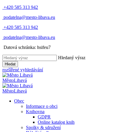
+420 585 313 942
podatelna@mesto-libava.eu
+420 585 313 942
podatelna@mesto-libava.eu
Datová schránka: hsifeu7
Hledaný výraz
Hledat
rozšířené vyhledávání
Město
Libavá
Město
Libavá
Obec
Informace o obci
Knihovna
GDPR
Online katalog knih
Spolky & sdružení