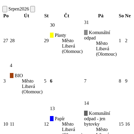
Srpen
2026
Po
Út
St
Čt
Pá
So
Ne
31
30
Komunální
Plasty
odpad
27
28
29
Město
1
2
Město
Libavá
Libavá
(Olomouc)
(Olomouc)
4
BIO
3
Město
5
6
7
8
9
Libavá
(Olomouc)
14
13
Komunální
Papír
odpad - jen
10
11
12
Město
bytovky
15
16
Libavá
Město