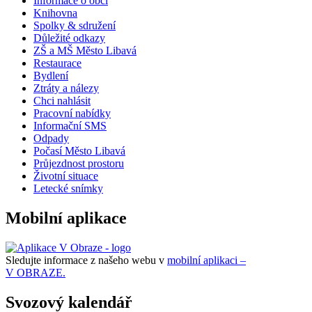
Informace o obci
Knihovna
Spolky & sdružení
Důležité odkazy
ZŠ a MŠ Město Libavá
Restaurace
Bydlení
Ztráty a nálezy
Chci nahlásit
Pracovní nabídky
Informační SMS
Odpady
Počasí Město Libavá
Průjezdnost prostoru
Životní situace
Letecké snímky
Mobilní aplikace
Sledujte informace z našeho webu v
mobilní aplikaci –
V OBRAZE.
Svozový kalendář