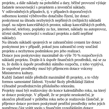
projektu, a dále náklady na pohoštění a dary, běžné provozní výdaje
žadatele nesouvisející s projektem a investiční náklady.
V odůvodněných případech, tj. v případech doporučených
odbornou komisí výběrového dotačního řízení, lze dotaci
poskytnout na úhradu nezbytných nepřímých (režijních) nákladů
(např. na nájem kancelářských prostor, nákup kancelářských potřeb,
poštovné, telefony, poplatky za fax, internet, náklady na autoprovoz,
účetní služby související s realizací projektu a další nepřímé
náklady).
Na úhradu nákladů spojených se zahraničními cestami lze dotaci
poskytnout jen v případě, pokud jsou zahraniční cesty součástí
projektu a nezbytnou podmínkou pro jeho realizaci.
Dotace jsou poskytovány maximálně do výše 70 % rozpočtových
nákladů projektu. Dojde-li k úspoře finančních prostředků, má se za
to, že došlo k úspoře prostředků státního rozpočtu, z toho vyplývá,
že uspořené prostředky musí být příjemcem dotace vráceny
Ministerstvu kultury.
Každý žadatel může předložit maximálně tři projekty, a to vždy
formou samostatné žádosti. Vysoké školy předkládají žádost
výhradně prostřednictvím příslušného rektorátu.
Projekty musí být realizovány do konce kalendářního roku, na který
se dotace poskytuje. V případě, že se projekt neuskuteční, je
ukončen předčasně v průběhu roku nebo je realizován částečně, je
příjemce dotace povinen poskytnuté peněžní prostředky nebo jejich
poměrnou část vrátit spolu s finančním vypořádáním dotace