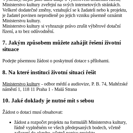
Ministerstvo kultury zveřejní na svých internetových stránkách.
Veškeré dodatečné změny, vztahující se k žadateli nebo k projektu,
je žadatel povinen neprodleně po jejich vzniku písemně oznámit
Ministerstvu kultury.
Ministerstvo kultury si vyhrazuje právo zrušit výběrové dotační
řízení, a to bez odůvodnění.
7. Jakým způsobem můžete zahájit řešení životní
situace
Podejte písemnou žádost o poskytnutí dotace s přílohami.
8. Na které instituci životní situaci řešit
Ministerstvo kultury
- odbor médií a audiovize, P. B. 74, Maltézské
náměstí 1, 118 11 Praha 1 - Malá Strana
10. Jaké doklady je nutné mít s sebou
Žádost o dotaci musí obsahovat:
žádost a rozpočet projektu na formuláři Ministerstva kultury,
řádně vyplněném ve všech předepsaných bodech, včetně
zařazení do okruhu, včetně popisu projektu,