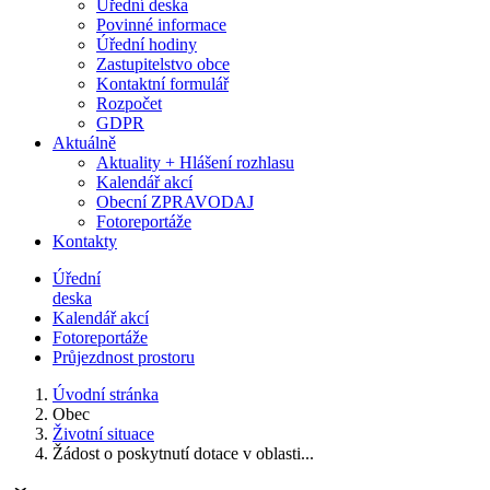
Úřední deska
Povinné informace
Úřední hodiny
Zastupitelstvo obce
Kontaktní formulář
Rozpočet
GDPR
Aktuálně
Aktuality + Hlášení rozhlasu
Kalendář akcí
Obecní ZPRAVODAJ
Fotoreportáže
Kontakty
Úřední
deska
Kalendář akcí
Fotoreportáže
Průjezdnost prostoru
Úvodní stránka
Obec
Životní situace
Žádost o poskytnutí dotace v oblasti...