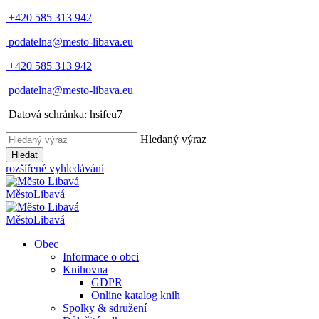
+420 585 313 942
podatelna@mesto-libava.eu
+420 585 313 942
podatelna@mesto-libava.eu
Datová schránka: hsifeu7
Hledaný výraz
Hledat
rozšířené vyhledávání
Město
Libavá
Město
Libavá
Obec
Informace o obci
Knihovna
GDPR
Online katalog knih
Spolky & sdružení