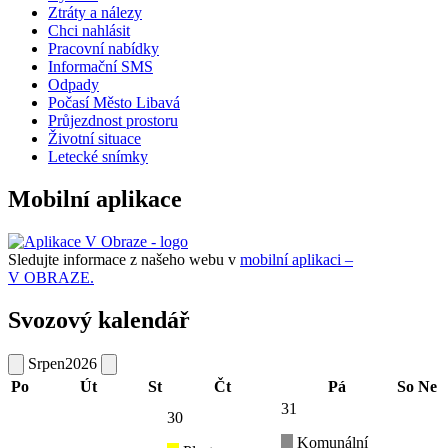
Ztráty a nálezy
Chci nahlásit
Pracovní nabídky
Informační SMS
Odpady
Počasí Město Libavá
Průjezdnost prostoru
Životní situace
Letecké snímky
Mobilní aplikace
Sledujte informace z našeho webu v
mobilní aplikaci –
V OBRAZE.
Svozový kalendář
Srpen
2026
Po
Út
St
Čt
Pá
So
Ne
31
30
Komunální