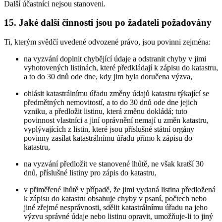
Další účastníci nejsou stanoveni.
15. Jaké další činnosti jsou po žadateli požadovány
Ti, kterým svědčí uvedené odvozené právo, jsou povinni zejména:
na vyzvání doplnit chybějící údaje a odstranit chyby v jimi
vyhotovených listinách, které předkládají k zápisu do katastru,
a to do 30 dnů ode dne, kdy jim byla doručena výzva,
ohlásit katastrálnímu úřadu změny údajů katastru týkající se
předmětných nemovitostí, a to do 30 dnů ode dne jejich
vzniku, a předložit listinu, která změnu dokládá; tuto
povinnost vlastníci a jiní oprávnění nemají u změn katastru,
vyplývajících z listin, které jsou příslušné státní orgány
povinny zasílat katastrálnímu úřadu přímo k zápisu do
katastru,
na vyzvání předložit ve stanovené lhůtě, ne však kratší 30
dnů, příslušné listiny pro zápis do katastru,
v přiměřené lhůtě v případě, že jimi vydaná listina předložená
k zápisu do katastru obsahuje chyby v psaní, počtech nebo
jiné zřejmé nesprávnosti, sdělit katastrálnímu úřadu na jeho
výzvu správné údaje nebo listinu opravit, umožňuje-li to jiný