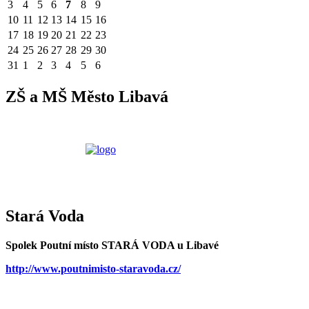
3
4
5
6
7
8
9
10
11
12
13
14
15
16
17
18
19
20
21
22
23
24
25
26
27
28
29
30
31
1
2
3
4
5
6
ZŠ a MŠ Město Libavá
Stará Voda
Spolek Poutní místo STARÁ VODA u Libavé
http://www.poutnimisto-staravoda.cz/