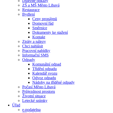
Důležité odkazy
ZŠ a MŠ Město Libavá
Restaurace
Bydlení
Ceny pronájmů
Domovní řád
Směrnice
Dokumenty ke stažení
Kontakt
Ztráty a nálezy
Chci nahlásit
Pracovní nabídky
Informační SMS
Odpady
Komunální odpad
Třídění odpadu
Kalendář svozu
Odvoz odpadu
Nádoby na tříděné odpady
Počasí Město Libavá
Průjezdnost prostoru
Životní situace
Letecké snímky
Úřad
e-podatelna