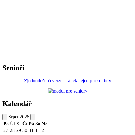
Senioři
Zjednodušená verze stránek nejen pro seniory
Kalendář
Srpen
2026
Po
Út
St
Čt
Pá
So
Ne
27
28
29
30
31
1
2