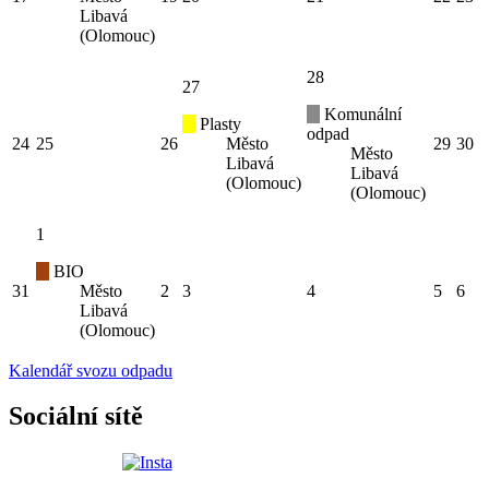
Libavá
(Olomouc)
28
27
Komunální
Plasty
odpad
24
25
26
Město
29
30
Město
Libavá
Libavá
(Olomouc)
(Olomouc)
1
BIO
31
Město
2
3
4
5
6
Libavá
(Olomouc)
Kalendář svozu odpadu
Sociální sítě