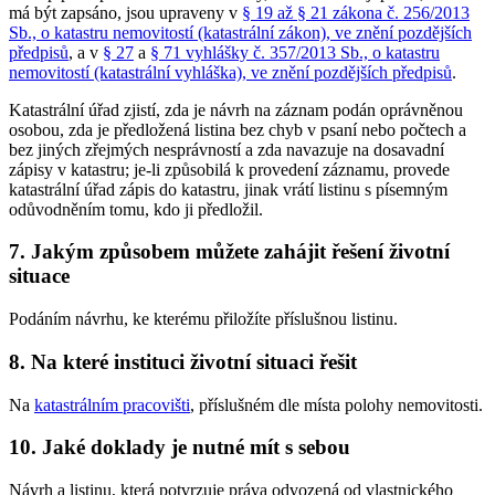
má být zapsáno, jsou upraveny v
§ 19 až § 21 zákona č. 256/2013
Sb., o katastru nemovitostí (katastrální zákon), ve znění pozdějších
předpisů
, a v
§ 27
a
§ 71 vyhlášky č. 357/2013 Sb., o katastru
nemovitostí (katastrální vyhláška), ve znění pozdějších předpisů
.
Katastrální úřad zjistí, zda je návrh na záznam podán oprávněnou
osobou, zda je předložená listina bez chyb v psaní nebo počtech a
bez jiných zřejmých nesprávností a zda navazuje na dosavadní
zápisy v katastru; je-li způsobilá k provedení záznamu, provede
katastrální úřad zápis do katastru, jinak vrátí listinu s písemným
odůvodněním tomu, kdo ji předložil.
7. Jakým způsobem můžete zahájit řešení životní
situace
Podáním návrhu, ke kterému přiložíte příslušnou listinu.
8. Na které instituci životní situaci řešit
Na
katastrálním pracovišti
, příslušném dle místa polohy nemovitosti.
10. Jaké doklady je nutné mít s sebou
Návrh a listinu, která potvrzuje práva odvozená od vlastnického