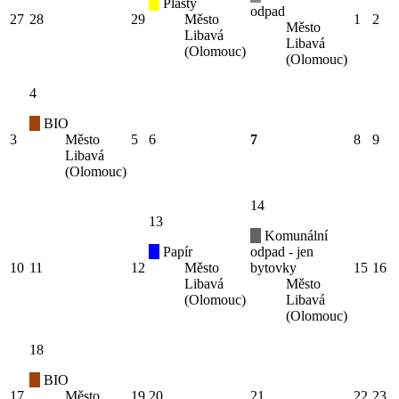
Plasty
odpad
27
28
29
Město
1
2
Město
Libavá
Libavá
(Olomouc)
(Olomouc)
4
BIO
3
Město
5
6
7
8
9
Libavá
(Olomouc)
14
13
Komunální
Papír
odpad - jen
10
11
12
Město
bytovky
15
16
Libavá
Město
(Olomouc)
Libavá
(Olomouc)
18
BIO
17
Město
19
20
21
22
23