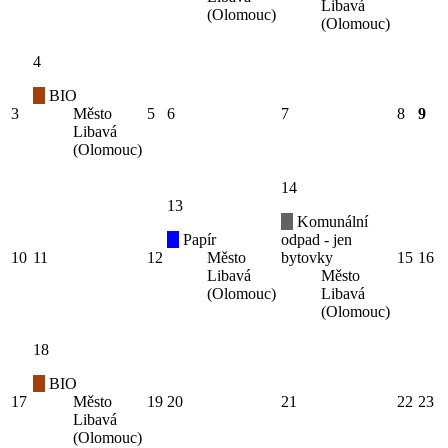
Libavá
(Olomouc)
(Olomouc)
4
BIO
3
Město
5
6
7
8
9
Libavá
(Olomouc)
14
13
Komunální
Papír
odpad - jen
10
11
12
Město
bytovky
15
16
Libavá
Město
(Olomouc)
Libavá
(Olomouc)
18
BIO
17
Město
19
20
21
22
23
Libavá
(Olomouc)