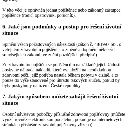
V této věci je oprávněn jednat pojištěnec nebo zákonný zástupce
pojištěnce (rodič, opatrovník, poručník).
6. Jaké jsou podmínky a postup pro řešení životní
situace
Splnění všech požadovaných náležitostí (zákon č. 48/1997 Sb., o
veřejném zdravotním pojištění a o změně a doplnění některých
souvisejících zákonů, ve znění pozdějších předpisů).
Ze zdravotního pojištění se pojištěncům na základě jejich žádosti
poskytne náhrada nákladů, které vynaložili na neodkladnou
zdravotní péči, jejíž potřeba nastala během pobytu v cizině, a to
pouze do výše stanovené pro úhradu takových služeb, pokud by
byly poskytnuty na území České republiky.
7. Jakým způsobem můžete zahájit řešení životní
situace
Osobní návštěvou pobočky příslušné zdravotní pojišťovny (můžete
využít rovněž elektronickou podatelnu, pokud je na internetových
stránkách příslušné zdravotní pojišťovny zřízena).