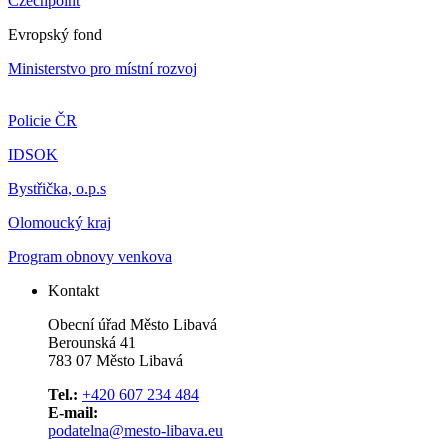
Czechpoint
Evropský fond
Ministerstvo pro místní rozvoj
Policie ČR
IDSOK
Bystřička, o.p.s
Olomoucký kraj
Program obnovy venkova
Kontakt
Obecní úřad Město Libavá
Berounská 41
783 07 Město Libavá
Tel.:
+420 607 234 484
E-mail:
podatelna@mesto-libava.eu