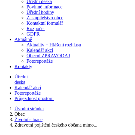
Úřední deska
Povinné informace
Úřední hodiny
Zastupitelstvo obce
Kontaktní formulář
Rozpočet
GDPR
Aktuálně
Aktuality + Hlášení rozhlasu
Kalendář akcí
Obecní ZPRAVODAJ
Fotoreportáže
Kontakty
Úřední
deska
Kalendář akcí
Fotoreportáže
Průjezdnost prostoru
Úvodní stránka
Obec
Životní situace
Zdravotní pojištění českého občana mimo...