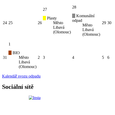
28
27
Komunální
Plasty
odpad
24
25
26
Město
29
30
Město
Libavá
Libavá
(Olomouc)
(Olomouc)
1
BIO
31
Město
2
3
4
5
6
Libavá
(Olomouc)
Kalendář svozu odpadu
Sociální sítě