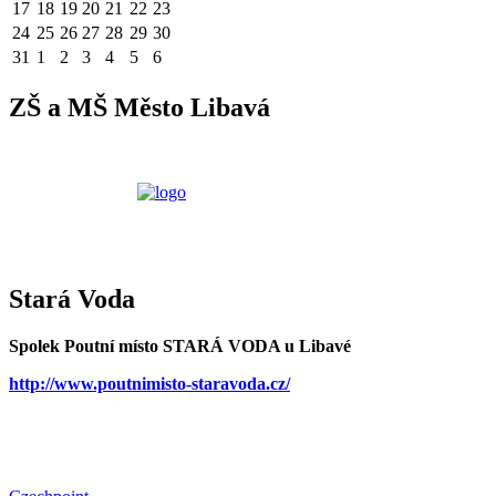
17
18
19
20
21
22
23
24
25
26
27
28
29
30
31
1
2
3
4
5
6
ZŠ a MŠ Město Libavá
Stará Voda
Spolek Poutní místo STARÁ VODA u Libavé
http://www.poutnimisto-staravoda.cz/