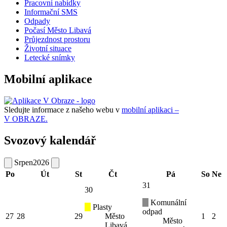
Pracovní nabídky
Informační SMS
Odpady
Počasí Město Libavá
Průjezdnost prostoru
Životní situace
Letecké snímky
Mobilní aplikace
Sledujte informace z našeho webu v
mobilní aplikaci –
V OBRAZE.
Svozový kalendář
Srpen
2026
Po
Út
St
Čt
Pá
So
Ne
31
30
Komunální
Plasty
odpad
27
28
29
Město
1
2
Město
Libavá