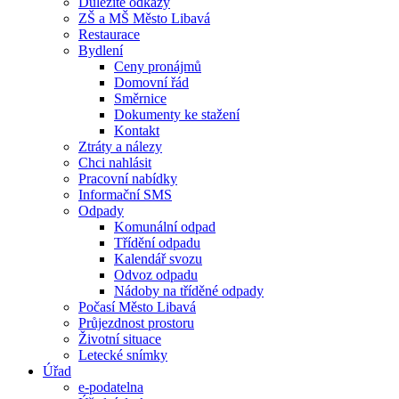
Důležité odkazy
ZŠ a MŠ Město Libavá
Restaurace
Bydlení
Ceny pronájmů
Domovní řád
Směrnice
Dokumenty ke stažení
Kontakt
Ztráty a nálezy
Chci nahlásit
Pracovní nabídky
Informační SMS
Odpady
Komunální odpad
Třídění odpadu
Kalendář svozu
Odvoz odpadu
Nádoby na tříděné odpady
Počasí Město Libavá
Průjezdnost prostoru
Životní situace
Letecké snímky
Úřad
e-podatelna