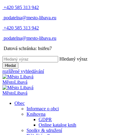
+420 585 313 942
podatelna@mesto-libava.eu
+420 585 313 942
podatelna@mesto-libava.eu
Datová schránka: hsifeu7
Hledaný výraz
Hledat
rozšířené vyhledávání
Město
Libavá
Město
Libavá
Obec
Informace o obci
Knihovna
GDPR
Online katalog knih
Spolky & sdružení