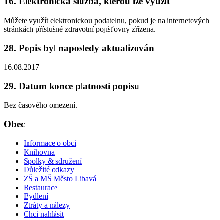
16. Elektronická služba, kterou lze využít
Můžete využít elektronickou podatelnu, pokud je na internetových
stránkách příslušné zdravotní pojišťovny zřízena.
28. Popis byl naposledy aktualizován
16.08.2017
29. Datum konce platnosti popisu
Bez časového omezení.
Obec
Informace o obci
Knihovna
Spolky & sdružení
Důležité odkazy
ZŠ a MŠ Město Libavá
Restaurace
Bydlení
Ztráty a nálezy
Chci nahlásit