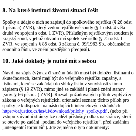
8. Na které instituci životní situaci řešit
Spolky a údaje o nich se zapisují do spolkového rejstříku (§ 26 odst.
1 písm. a) ZVR), který vedou rejstříkové soudy (§ 1 odst. 4 věta
druhá ve spojení s odst. 1 ZVR). Příslušným rejstříkovým soudem je
krajský soud, v jehož obvodu má spolek své sídlo (§ 75 odst. 1
ZVR, ve spojení s § 85 odst. 3 zákona č. 99/1963 Sb., občanského
soudního řádu, ve znění pozdějších předpisů).
10. Jaké doklady je nutné mít s sebou
Návrh na zápis (výmaz či změnu údajů) musí být doložen listinami o
skutečnostech, které mají být do veřejného rejstříku zapsány, a
listinami, které se zakládají do sbírky listin v souvislosti s tímto
zápisem (§ 19 ZVR), mimo jiné se zakládá i platné znění stanov
[srov. § 66 písm. a) ZVR]. Rozsah požadovaných příloh vyplývá ze
zákona o veřejných rejstřících, orientační seznam těchto příloh pro
spolky je k dispozici na následujících internetových stránkách
https://or.justice.cz/ias/ui/download/prilohy_spolky.pdf
, (nebo při
vstupu z úvodní stránky lze nalézt příslušný odkaz na stránce, která
se otevře po zadání „podání do veřejného rejstříku“, před zadáním
„inteligentní formulář“). Jde zejména o tyto dokumenty: