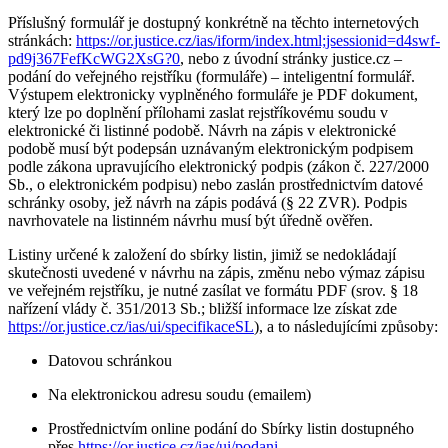
Příslušný formulář je dostupný konkrétně na těchto internetových
stránkách:
https://or.justice.cz/ias/iform/index.html;jsessionid=d4swf-
pd9j367FefKcWG2XsG?0
, nebo z úvodní stránky justice.cz –
podání do veřejného rejstříku (formuláře) – inteligentní formulář.
Výstupem elektronicky vyplněného formuláře je PDF dokument,
který lze po doplnění přílohami zaslat rejstříkovému soudu v
elektronické či listinné podobě. Návrh na zápis v elektronické
podobě musí být podepsán uznávaným elektronickým podpisem
podle zákona upravujícího elektronický podpis (zákon č. 227/2000
Sb., o elektronickém podpisu) nebo zaslán prostřednictvím datové
schránky osoby, jež návrh na zápis podává (§ 22 ZVR). Podpis
navrhovatele na listinném návrhu musí být úředně ověřen.
Listiny určené k založení do sbírky listin, jimiž se nedokládají
skutečnosti uvedené v návrhu na zápis, změnu nebo výmaz zápisu
ve veřejném rejstříku, je nutné zasílat ve formátu PDF (srov. § 18
nařízení vlády č. 351/2013 Sb.; bližší informace lze získat zde
https://or.justice.cz/ias/ui/specifikaceSL
), a to následujícími způsoby:
Datovou schránkou
Na elektronickou adresu soudu (emailem)
Prostřednictvím online podání do Sbírky listin dostupného
přes
https://or.justice.cz/ias/ui/podani