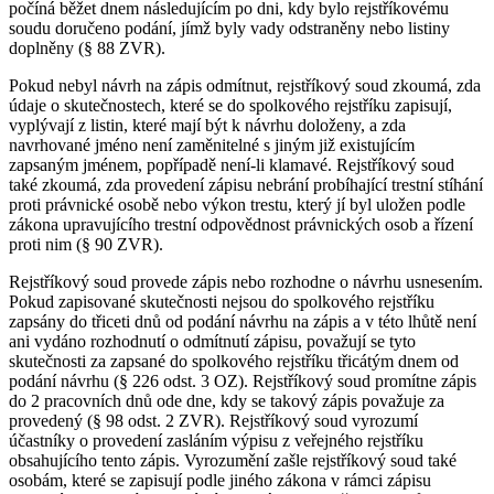
počíná běžet dnem následujícím po dni, kdy bylo rejstříkovému
soudu doručeno podání, jímž byly vady odstraněny nebo listiny
doplněny (§ 88 ZVR).
Pokud nebyl návrh na zápis odmítnut, rejstříkový soud zkoumá, zda
údaje o skutečnostech, které se do spolkového rejstříku zapisují,
vyplývají z listin, které mají být k návrhu doloženy, a zda
navrhované jméno není zaměnitelné s jiným již existujícím
zapsaným jménem, popřípadě není-li klamavé. Rejstříkový soud
také zkoumá, zda provedení zápisu nebrání probíhající trestní stíhání
proti právnické osobě nebo výkon trestu, který jí byl uložen podle
zákona upravujícího trestní odpovědnost právnických osob a řízení
proti nim (§ 90 ZVR).
Rejstříkový soud provede zápis nebo rozhodne o návrhu usnesením.
Pokud zapisované skutečnosti nejsou do spolkového rejstříku
zapsány do třiceti dnů od podání návrhu na zápis a v této lhůtě není
ani vydáno rozhodnutí o odmítnutí zápisu, považují se tyto
skutečnosti za zapsané do spolkového rejstříku třicátým dnem od
podání návrhu (§ 226 odst. 3 OZ). Rejstříkový soud promítne zápis
do 2 pracovních dnů ode dne, kdy se takový zápis považuje za
provedený (§ 98 odst. 2 ZVR). Rejstříkový soud vyrozumí
účastníky o provedení zasláním výpisu z veřejného rejstříku
obsahujícího tento zápis. Vyrozumění zašle rejstříkový soud také
osobám, které se zapisují podle jiného zákona v rámci zápisu