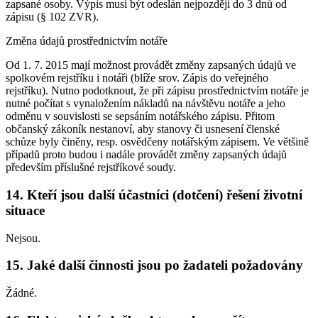
zapsané osoby. Výpis musí být odeslán nejpozději do 3 dnů od
zápisu (§ 102 ZVR).
Změna údajů prostřednictvím notáře
Od 1. 7. 2015 mají možnost provádět změny zapsaných údajů ve
spolkovém rejstříku i notáři (blíže srov. Zápis do veřejného
rejstříku). Nutno podotknout, že při zápisu prostřednictvím notáře je
nutné počítat s vynaložením nákladů na návštěvu notáře a jeho
odměnu v souvislosti se sepsáním notářského zápisu. Přitom
občanský zákoník nestanoví, aby stanovy či usnesení členské
schůze byly činěny, resp. osvědčeny notářským zápisem. Ve většině
případů proto budou i nadále provádět změny zapsaných údajů
především příslušné rejstříkové soudy.
14. Kteří jsou další účastníci (dotčení) řešení životní
situace
Nejsou.
15. Jaké další činnosti jsou po žadateli požadovány
Žádné.