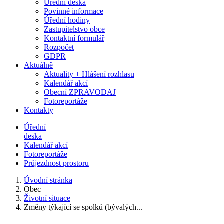
Úřední deska
Povinné informace
Úřední hodiny
Zastupitelstvo obce
Kontaktní formulář
Rozpočet
GDPR
Aktuálně
Aktuality + Hlášení rozhlasu
Kalendář akcí
Obecní ZPRAVODAJ
Fotoreportáže
Kontakty
Úřední
deska
Kalendář akcí
Fotoreportáže
Průjezdnost prostoru
Úvodní stránka
Obec
Životní situace
Změny týkající se spolků (bývalých...