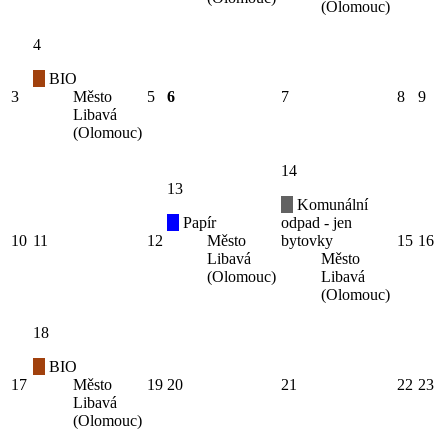
(Olomouc)
4
BIO
3
Město
5
6
7
8
9
Libavá
(Olomouc)
14
13
Komunální
Papír
odpad - jen
10
11
12
Město
bytovky
15
16
Libavá
Město
(Olomouc)
Libavá
(Olomouc)
18
BIO
17
Město
19
20
21
22
23
Libavá
(Olomouc)