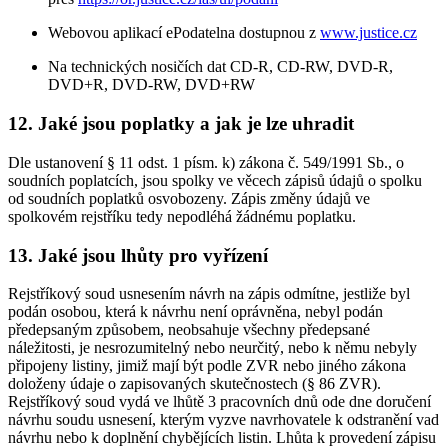
Webovou aplikací ePodatelna dostupnou z
www.justice.cz
Na technických nosičích dat CD-R, CD-RW, DVD-R,
DVD+R, DVD-RW, DVD+RW
12. Jaké jsou poplatky a jak je lze uhradit
Dle ustanovení § 11 odst. 1 písm. k) zákona č. 549/1991 Sb., o
soudních poplatcích, jsou spolky ve věcech zápisů údajů o spolku
od soudních poplatků osvobozeny. Zápis změny údajů ve
spolkovém rejstříku tedy nepodléhá žádnému poplatku.
13. Jaké jsou lhůty pro vyřízení
Rejstříkový soud usnesením návrh na zápis odmítne, jestliže byl
podán osobou, která k návrhu není oprávněna, nebyl podán
předepsaným způsobem, neobsahuje všechny předepsané
náležitosti, je nesrozumitelný nebo neurčitý, nebo k němu nebyly
připojeny listiny, jimiž mají být podle ZVR nebo jiného zákona
doloženy údaje o zapisovaných skutečnostech (§ 86 ZVR).
Rejstříkový soud vydá ve lhůtě 3 pracovních dnů ode dne doručení
návrhu soudu usnesení, kterým vyzve navrhovatele k odstranění vad
návrhu nebo k doplnění chybějících listin. Lhůta k provedení zápisu