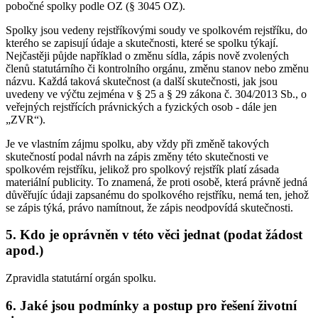
pobočné spolky podle OZ (§ 3045 OZ).
Spolky jsou vedeny rejstříkovými soudy ve spolkovém rejstříku, do
kterého se zapisují údaje a skutečnosti, které se spolku týkají.
Nejčastěji půjde například o změnu sídla, zápis nově zvolených
členů statutárního či kontrolního orgánu, změnu stanov nebo změnu
názvu. Každá taková skutečnost (a další skutečnosti, jak jsou
uvedeny ve výčtu zejména v § 25 a § 29 zákona č. 304/2013 Sb., o
veřejných rejstřících právnických a fyzických osob - dále jen
„ZVR“).
Je ve vlastním zájmu spolku, aby vždy při změně takových
skutečností podal návrh na zápis změny této skutečnosti ve
spolkovém rejstříku, jelikož pro spolkový rejstřík platí zásada
materiální publicity. To znamená, že proti osobě, která právně jedná
důvěřujíc údaji zapsanému do spolkového rejstříku, nemá ten, jehož
se zápis týká, právo namítnout, že zápis neodpovídá skutečnosti.
5. Kdo je oprávněn v této věci jednat (podat žádost
apod.)
Zpravidla statutární orgán spolku.
6. Jaké jsou podmínky a postup pro řešení životní