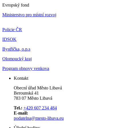
Evropský fond
Ministerstvo pro místní rozvoj
Policie ČR
IDSOK
Bystřička, o.p.s
Olomoucký kraj
Program obnovy venkova
Kontakt
Obecní úřad Město Libavá
Berounská 41
783 07 Město Libavá
Tel.:
+420 607 234 484
E-mail:
podatelna@mesto-libava.eu
Úřední hodiny