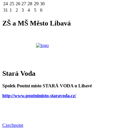
24
25
26
27
28
29
30
31
1
2
3
4
5
6
ZŠ a MŠ Město Libavá
Stará Voda
Spolek Poutní místo STARÁ VODA u Libavé
http://www.poutnimisto-staravoda.cz/
Czechpoint