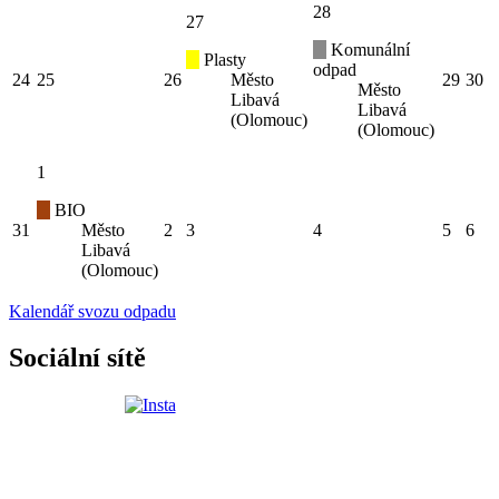
28
27
Komunální
Plasty
odpad
24
25
26
Město
29
30
Město
Libavá
Libavá
(Olomouc)
(Olomouc)
1
BIO
31
Město
2
3
4
5
6
Libavá
(Olomouc)
Kalendář svozu odpadu
Sociální sítě