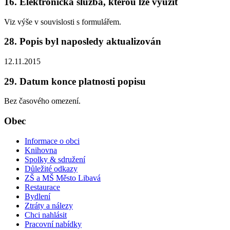
16. Elektronická služba, kterou lze využít
Viz výše v souvislosti s formulářem.
28. Popis byl naposledy aktualizován
12.11.2015
29. Datum konce platnosti popisu
Bez časového omezení.
Obec
Informace o obci
Knihovna
Spolky & sdružení
Důležité odkazy
ZŠ a MŠ Město Libavá
Restaurace
Bydlení
Ztráty a nálezy
Chci nahlásit
Pracovní nabídky