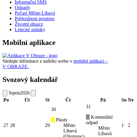
Informační SMS
Odpady
Počasí Město Libavá
Průjezdnost prostoru
Životní situace
Letecké snímky
Mobilní aplikace
Sledujte informace z našeho webu v
mobilní aplikaci –
V OBRAZE.
Svozový kalendář
Srpen
2026
Po
Út
St
Čt
Pá
So
Ne
31
30
Komunální
Plasty
odpad
27
28
29
Město
1
2
Město
Libavá
Libavá
(Olomouc)