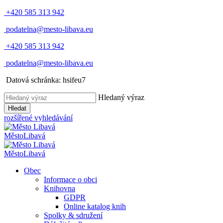
+420 585 313 942
podatelna@mesto-libava.eu
+420 585 313 942
podatelna@mesto-libava.eu
Datová schránka: hsifeu7
Hledaný výraz
Hledat
rozšířené vyhledávání
Město
Libavá
Město
Libavá
Obec
Informace o obci
Knihovna
GDPR
Online katalog knih
Spolky & sdružení