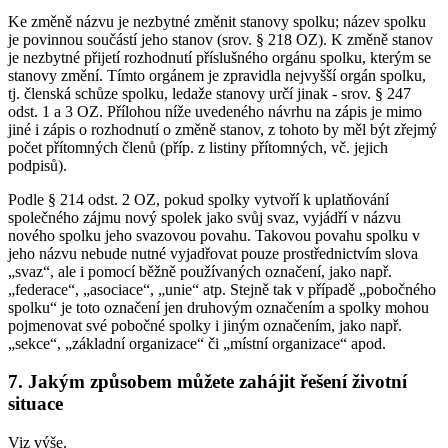
Ke změně názvu je nezbytné změnit stanovy spolku; název spolku
je povinnou součástí jeho stanov (srov. § 218 OZ). K změně stanov
je nezbytné přijetí rozhodnutí příslušného orgánu spolku, kterým se
stanovy změní. Tímto orgánem je zpravidla nejvyšší orgán spolku,
tj. členská schůze spolku, ledaže stanovy určí jinak - srov. § 247
odst. 1 a 3 OZ. Přílohou níže uvedeného návrhu na zápis je mimo
jiné i zápis o rozhodnutí o změně stanov, z tohoto by měl být zřejmý
počet přítomných členů (příp. z listiny přítomných, vč. jejich
podpisů).
Podle § 214 odst. 2 OZ, pokud spolky vytvoří k uplatňování
společného zájmu nový spolek jako svůj svaz, vyjádří v názvu
nového spolku jeho svazovou povahu. Takovou povahu spolku v
jeho názvu nebude nutné vyjadřovat pouze prostřednictvím slova
„svaz“, ale i pomocí běžně používaných označení, jako např.
„federace“, „asociace“, „unie“ atp. Stejně tak v případě „pobočného
spolku“ je toto označení jen druhovým označením a spolky mohou
pojmenovat své pobočné spolky i jiným označením, jako např.
„sekce“, „základní organizace“ či „místní organizace“ apod.
7. Jakým způsobem můžete zahájit řešení životní
situace
Viz výše.