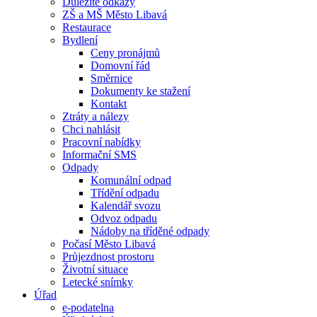
Důležité odkazy
ZŠ a MŠ Město Libavá
Restaurace
Bydlení
Ceny pronájmů
Domovní řád
Směrnice
Dokumenty ke stažení
Kontakt
Ztráty a nálezy
Chci nahlásit
Pracovní nabídky
Informační SMS
Odpady
Komunální odpad
Třídění odpadu
Kalendář svozu
Odvoz odpadu
Nádoby na tříděné odpady
Počasí Město Libavá
Průjezdnost prostoru
Životní situace
Letecké snímky
Úřad
e-podatelna