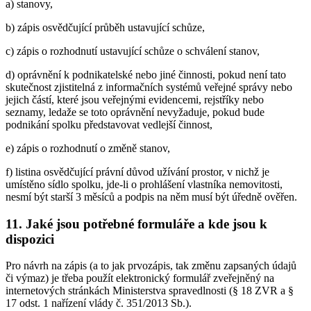
a) stanovy,
b) zápis osvědčující průběh ustavující schůze,
c) zápis o rozhodnutí ustavující schůze o schválení stanov,
d) oprávnění k podnikatelské nebo jiné činnosti, pokud není tato
skutečnost zjistitelná z informačních systémů veřejné správy nebo
jejich částí, které jsou veřejnými evidencemi, rejstříky nebo
seznamy, ledaže se toto oprávnění nevyžaduje, pokud bude
podnikání spolku představovat vedlejší činnost,
e) zápis o rozhodnutí o změně stanov,
f) listina osvědčující právní důvod užívání prostor, v nichž je
umístěno sídlo spolku, jde-li o prohlášení vlastníka nemovitosti,
nesmí být starší 3 měsíců a podpis na něm musí být úředně ověřen.
11. Jaké jsou potřebné formuláře a kde jsou k
dispozici
Pro návrh na zápis (a to jak prvozápis, tak změnu zapsaných údajů
či výmaz) je třeba použít elektronický formulář zveřejněný na
internetových stránkách Ministerstva spravedlnosti (§ 18 ZVR a §
17 odst. 1 nařízení vlády č. 351/2013 Sb.).