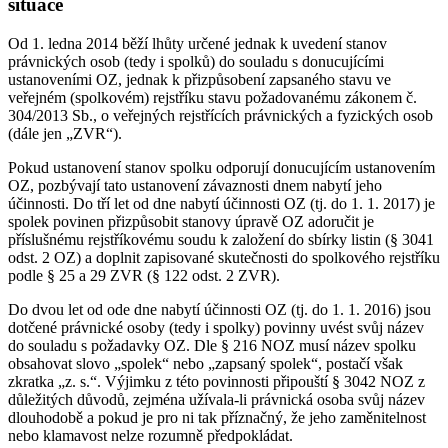
situace
Od 1. ledna 2014 běží lhůty určené jednak k uvedení stanov
právnických osob (tedy i spolků) do souladu s donucujícími
ustanoveními OZ, jednak k přizpůsobení zapsaného stavu ve
veřejném (spolkovém) rejstříku stavu požadovanému zákonem č.
304/2013 Sb., o veřejných rejstřících právnických a fyzických osob
(dále jen „ZVR“).
Pokud ustanovení stanov spolku odporují donucujícím ustanovením
OZ, pozbývají tato ustanovení závaznosti dnem nabytí jeho
účinnosti. Do tří let od dne nabytí účinnosti OZ (tj. do 1. 1. 2017) je
spolek povinen přizpůsobit stanovy úpravě OZ adoručit je
příslušnému rejstříkovému soudu k založení do sbírky listin (§ 3041
odst. 2 OZ) a doplnit zapisované skutečnosti do spolkového rejstříku
podle § 25 a 29 ZVR (§ 122 odst. 2 ZVR).
Do dvou let od ode dne nabytí účinnosti OZ (tj. do 1. 1. 2016) jsou
dotčené právnické osoby (tedy i spolky) povinny uvést svůj název
do souladu s požadavky OZ. Dle § 216 NOZ musí název spolku
obsahovat slovo „spolek“ nebo „zapsaný spolek“, postačí však
zkratka „z. s.“. Výjimku z této povinnosti připouští § 3042 NOZ z
důležitých důvodů, zejména užívala-li právnická osoba svůj název
dlouhodobě a pokud je pro ni tak příznačný, že jeho zaměnitelnost
nebo klamavost nelze rozumně předpokládat.