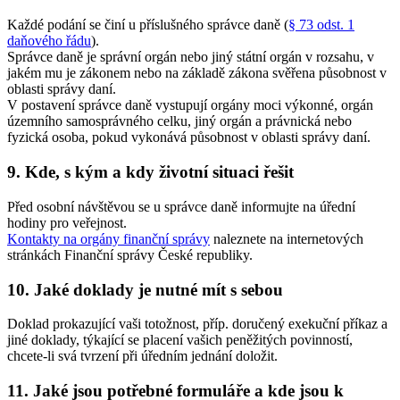
Každé podání se činí u příslušného správce daně (
§ 73 odst. 1
daňového řádu
).
Správce daně je správní orgán nebo jiný státní orgán v rozsahu, v
jakém mu je zákonem nebo na základě zákona svěřena působnost v
oblasti správy daní.
V postavení správce daně vystupují orgány moci výkonné, orgán
územního samosprávného celku, jiný orgán a právnická nebo
fyzická osoba, pokud vykonává působnost v oblasti správy daní.
9. Kde, s kým a kdy životní situaci řešit
Před osobní návštěvou se u správce daně informujte na úřední
hodiny pro veřejnost.
Kontakty na orgány finanční správy
naleznete na internetových
stránkách Finanční správy České republiky.
10. Jaké doklady je nutné mít s sebou
Doklad prokazující vaši totožnost, příp. doručený exekuční příkaz a
jiné doklady, týkající se placení vašich peněžitých povinností,
chcete-li svá tvrzení při úředním jednání doložit.
11. Jaké jsou potřebné formuláře a kde jsou k