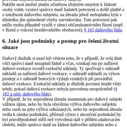
Pakliže není možné platbu učiněnou zřejmým omylem k žádosti
osoby vrátit, vystaví správce daně žadateli potvrzení o došlé platbě a
o totožnosti daňového subjektu, na úhradu jehož nedoplatku byla v
důsledku jím způsobené chyby zaevidována. Toto potvrzení pak
může osoba případně využít v rámci občanskoprávního řízení (např.
v řízení o vrácení bezdůvodného obohacení);
§ 165 daňového řádu
.
6. Jaké jsou podmínky a postup pro řešení životní
situace
Daňový dlužník si musí být vědom toho, že v případě, že svůj dluh
vůči správci daně nezaplatí řádně a včas, vznikají mu po nařízení
daňové exekuce rovněž exekuční náklady. Ty spočívají v náhradě
nákladů za nařízení daňové exekuce, v náhradě nákladů za výkon
prodeje a v náhradě hotových výdajů vzniklých při provádění
daňové exekuce. Exekuční náklady je dlužník povinen hradit vždy
tehdy, pokud daňová exekuce nebyla provedena neoprávněně (
§
182 a násl. daňového řádu
).
V případě, že by neprodlená úhrada znamenala pro daňový subjekt
vážnou újmu, nebo by byla ohrožena výživa daňového subjektu
nebo osob na jeho výživu odkázaných, nebo by neprodlená úhrada
vedla k zániku podnikání, přičemž výnos z ukončení podnikání by
byl pravděpodobně nižší než vytvořená daň v příštím zdaňovacím
období, může správce daně na žádost daňového subjektu nebo z