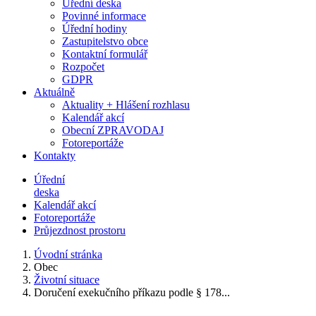
Úřední deska
Povinné informace
Úřední hodiny
Zastupitelstvo obce
Kontaktní formulář
Rozpočet
GDPR
Aktuálně
Aktuality + Hlášení rozhlasu
Kalendář akcí
Obecní ZPRAVODAJ
Fotoreportáže
Kontakty
Úřední
deska
Kalendář akcí
Fotoreportáže
Průjezdnost prostoru
Úvodní stránka
Obec
Životní situace
Doručení exekučního příkazu podle § 178...