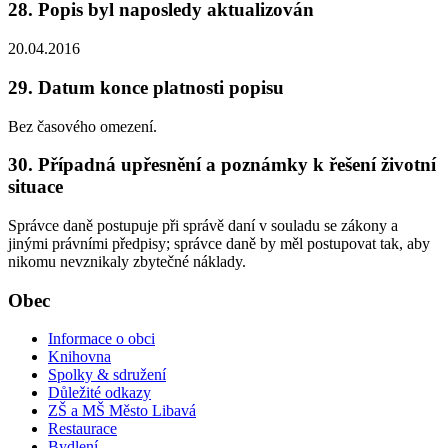
28. Popis byl naposledy aktualizován
20.04.2016
29. Datum konce platnosti popisu
Bez časového omezení.
30. Případná upřesnění a poznámky k řešení životní
situace
Správce daně postupuje při správě daní v souladu se zákony a
jinými právními předpisy; správce daně by měl postupovat tak, aby
nikomu nevznikaly zbytečné náklady.
Obec
Informace o obci
Knihovna
Spolky & sdružení
Důležité odkazy
ZŠ a MŠ Město Libavá
Restaurace
Bydlení