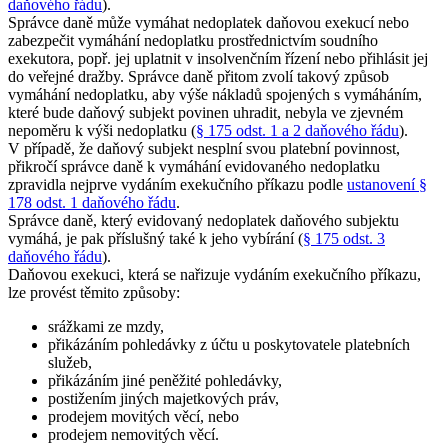
daňového řádu
).
Správce daně může vymáhat nedoplatek daňovou exekucí nebo
zabezpečit vymáhání nedoplatku prostřednictvím soudního
exekutora, popř. jej uplatnit v insolvenčním řízení nebo přihlásit jej
do veřejné dražby. Správce daně přitom zvolí takový způsob
vymáhání nedoplatku, aby výše nákladů spojených s vymáháním,
které bude daňový subjekt povinen uhradit, nebyla ve zjevném
nepoměru k výši nedoplatku (
§ 175 odst. 1 a 2 daňového řádu
).
V případě, že daňový subjekt nesplní svou platební povinnost,
přikročí správce daně k vymáhání evidovaného nedoplatku
zpravidla nejprve vydáním exekučního příkazu podle
ustanovení §
178 odst. 1 daňového řádu
.
Správce daně, který evidovaný nedoplatek daňového subjektu
vymáhá, je pak příslušný také k jeho vybírání (
§ 175 odst. 3
daňového řádu
).
Daňovou exekuci, která se nařizuje vydáním exekučního příkazu,
lze provést těmito způsoby:
srážkami ze mzdy,
přikázáním pohledávky z účtu u poskytovatele platebních
služeb,
přikázáním jiné peněžité pohledávky,
postižením jiných majetkových práv,
prodejem movitých věcí, nebo
prodejem nemovitých věcí.