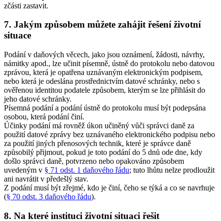
zčásti zastavit.
7. Jakým způsobem můžete zahájit řešení životní
situace
Podání v daňových věcech, jako jsou oznámení, žádosti, návrhy,
námitky apod., lze učinit písemně, ústně do protokolu nebo datovou
zprávou, která je opatřena uznávaným elektronickým podpisem,
nebo která je odeslána prostřednictvím datové schránky, nebo s
ověřenou identitou podatele způsobem, kterým se lze přihlásit do
jeho datové schránky.
Písemná podání a podání ústně do protokolu musí být podepsána
osobou, která podání činí.
Účinky podání má rovněž úkon učiněný vůči správci daně za
použití datové zprávy bez uznávaného elektronického podpisu nebo
za použití jiných přenosových technik, které je správce daně
způsobilý přijmout, pokud je toto podání do 5 dnů ode dne, kdy
došlo správci daně, potvrzeno nebo opakováno způsobem
uvedeným v
§ 71 odst. 1 daňového řádu
; tuto lhůtu nelze prodloužit
ani navrátit v předešlý stav.
Z podání musí být zřejmé, kdo je činí, čeho se týká a co se navrhuje
(
§ 70 odst. 3 daňového řádu
).
8. Na které instituci životní situaci řešit