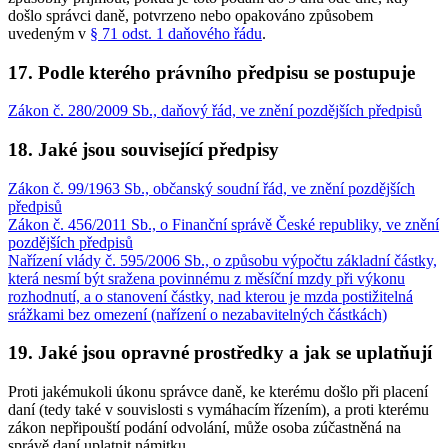
došlo správci daně, potvrzeno nebo opakováno způsobem
uvedeným v
§ 71 odst. 1 daňového řádu
.
17. Podle kterého právního předpisu se postupuje
Zákon č. 280/2009 Sb., daňový řád, ve znění pozdějších předpisů
18. Jaké jsou související předpisy
Zákon č. 99/1963 Sb., občanský soudní řád, ve znění pozdějších
předpisů
Zákon č. 456/2011 Sb., o Finanční správě České republiky, ve znění
pozdějších předpisů
Nařízení vlády č. 595/2006 Sb., o způsobu výpočtu základní částky,
která nesmí být sražena povinnému z měsíční mzdy při výkonu
rozhodnutí, a o stanovení částky, nad kterou je mzda postižitelná
srážkami bez omezení (nařízení o nezabavitelných částkách)
19. Jaké jsou opravné prostředky a jak se uplatňují
Proti jakémukoli úkonu správce daně, ke kterému došlo při placení
daní (tedy také v souvislosti s vymáhacím řízením), a proti kterému
zákon nepřipouští podání odvolání, může osoba zúčastněná na
správě daní uplatnit námitku.