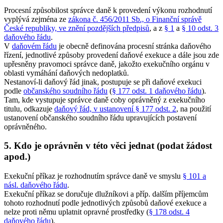
Procesní způsobilost správce daně k provedení výkonu rozhodnutí
vyplývá zejména ze
zákona č. 456/2011 Sb., o Finanční správě
České republiky, ve znění pozdějších předpisů
, a z
§ 1
a
§ 10 odst. 3
daňového řádu
.
V
daňovém řádu
je obecně definována procesní stránka daňového
řízení, jednotlivé způsoby provedení daňové exekuce a dále jsou zde
upřesněny pravomoci správce daně, jakožto exekučního orgánu v
oblasti vymáhání daňových nedoplatků.
Nestanoví-li daňový řád jinak, postupuje se při daňové exekuci
podle
občanského soudního řádu
(
§ 177 odst. 1 daňového řádu
).
Tam, kde vystupuje správce daně coby oprávněný z exekučního
titulu, odkazuje
daňový řád, v ustanovení § 177 odst. 2
, na použití
ustanovení občanského soudního řádu upravujících postavení
oprávněného.
5. Kdo je oprávněn v této věci jednat (podat žádost
apod.)
Exekuční příkaz je rozhodnutím správce daně ve smyslu
§ 101 a
násl. daňového řádu
.
Exekuční příkaz se doručuje dlužníkovi a příp. dalším příjemcům
tohoto rozhodnutí podle jednotlivých způsobů daňové exekuce a
nelze proti němu uplatnit opravné prostředky (
§ 178 odst. 4
daňového řádu
).