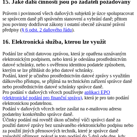
15. Jaké další činnosti jsou po žadateli požadovány
Právem i povinností všech daňových subjektů je úzce spolupracovat
se správcem daně při správném stanovení a vybrání daně; přitom
jsou povinny dodržovat zákony i ostatní obecně závazné právní
předpisy (
§ 6 odst. 2 daňového řádu
).
16. Elektronická služba, kterou lze využít
Podání lze učinit datovou zprávou, která je opatřena uznávaným
elektronickým podpisem, nebo která je odeslána prostřednictvím
datové schránky, nebo s ověřenou identitou podatele způsobem,
kterým se lze přihlásit do jeho datové schránky.
Podání, které je učiněno prostřednictvím datové zprávy s využitím
dálkového přístupu, se přijímá na technickém zařízení správce daně
nebo prostřednictvím datové schránky správce daně.
Pro podání v daňových věcech používejte
aplikaci EPO
(elektronické podání pro finanční správu)
, která je pro tato podání
elektronickou podatelnou.
Podání v daňových věcech nelze zasílat na e-mailovou adresu
podatelny konkrétního správce daně.
Účinky podání má rovněž úkon učiněný vůči správci daně za
použití datové zprávy bez uznávaného elektronického podpisu nebo
za použití jiných přenosových technik, které je správce daně
způsobilý přijmout, pokud je toto podání do 5 dnů ode dne, kdy