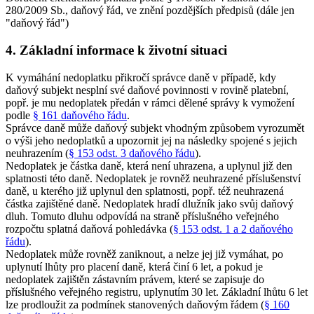
280/2009 Sb., daňový řád, ve znění pozdějších předpisů (dále jen
"daňový řád")
4. Základní informace k životní situaci
K vymáhání nedoplatku přikročí správce daně v případě, kdy
daňový subjekt nesplní své daňové povinnosti v rovině platební,
popř. je mu nedoplatek předán v rámci dělené správy k vymožení
podle
§ 161 daňového řádu
.
Správce daně může daňový subjekt vhodným způsobem vyrozumět
o výši jeho nedoplatků a upozornit jej na následky spojené s jejich
neuhrazením (
§ 153 odst. 3 daňového řádu
).
Nedoplatek je částka daně, která není uhrazena, a uplynul již den
splatnosti této daně. Nedoplatek je rovněž neuhrazené příslušenství
daně, u kterého již uplynul den splatnosti, popř. též neuhrazená
částka zajištěné daně. Nedoplatek hradí dlužník jako svůj daňový
dluh. Tomuto dluhu odpovídá na straně příslušného veřejného
rozpočtu splatná daňová pohledávka (
§ 153 odst. 1 a 2 daňového
řádu
).
Nedoplatek může rovněž zaniknout, a nelze jej již vymáhat, po
uplynutí lhůty pro placení daně, která činí 6 let, a pokud je
nedoplatek zajištěn zástavním právem, které se zapisuje do
příslušného veřejného registru, uplynutím 30 let. Základní lhůtu 6 let
lze prodloužit za podmínek stanovených daňovým řádem (
§ 160