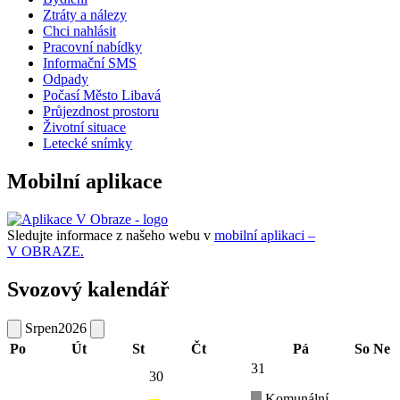
Ztráty a nálezy
Chci nahlásit
Pracovní nabídky
Informační SMS
Odpady
Počasí Město Libavá
Průjezdnost prostoru
Životní situace
Letecké snímky
Mobilní aplikace
Sledujte informace z našeho webu v
mobilní aplikaci –
V OBRAZE.
Svozový kalendář
Srpen
2026
Po
Út
St
Čt
Pá
So
Ne
31
30
Komunální