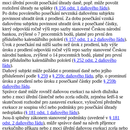
moci úřední povolit posečkání úhrady daně, popř. může povolit
rozložení úhrady na splátky (
§ 156 odst. 1 daňového řádu
).
Po dobu povoleného posečkání nevzniká daňovému subjektu
povinnost uhradit úrok z prodlení. Za dobu posečkání vzniká
daňovému subjektu povinnost uhradit úrok z posečkané částky,
který odpovídá ročně výši repo sazby stanovené Českou národní
bankou, zvýšené o 7 procentních bodů, platné pro první den
příslušného kalendářního pololetí (
§ 157 odst. 1 a 2 daňového řádu
).
Úrok z posečkání má nižší sazbu než úrok z prodlení, kdy výše
úroku z prodlení odpovídá ročně výši repo sazby stanovené Českou
národní bankou, zvýšené o 14 procentních bodů, platné pro první
den příslušného kalendářního pololetí (
§ 252 odst. 2 daňového
řádu
).
Daňový subjekt může požádat o prominutí daně nebo jejího
příslušenství podle
§ 259
a
§ 259c daňového řádu
, příp. o prominutí
úroku z prodlení nebo úroku z posečkané částky podle
§ 259b
daňového řádu
.
Správce daně může rovněž daňovou exekuci na návrh dlužníka
nebo z moci úřední částečně nebo zcela odložit, zejména šetří-li se
skutečnosti rozhodné pro zastavení exekuce, vyloučení předmětu
exekuce ze soupisu věcí nebo podmínky pro posečkání úhrady
nedoplatku (
§ 181 odst. 1 daňového řádu
).
Jsou-li splněny zákonem stanovené podmínky (uvedené v
§ 181
odst. 2 daňového řádu
), může správce daně na návrh příjemce
exekučního příkazu nebo z moci úřední daňovou exekuci zcela nebo