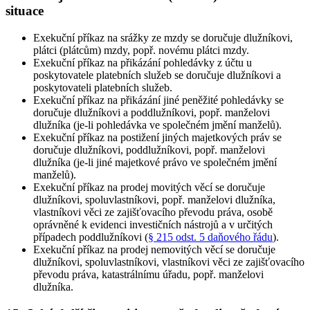
situace
Exekuční příkaz na srážky ze mzdy se doručuje dlužníkovi,
plátci (plátcům) mzdy, popř. novému plátci mzdy
.
Exekuční příkaz na přikázání pohledávky z účtu u
poskytovatele platebních služeb se doručuje dlužníkovi a
poskytovateli platebních služeb
.
Exekuční příkaz na přikázání jiné peněžité pohledávky se
doručuje dlužníkovi a poddlužníkovi, popř. manželovi
dlužníka (je-li pohledávka ve společném jmění manželů)
.
Exekuční příkaz na postižení jiných majetkových práv se
doručuje dlužníkovi, poddlužníkovi, popř. manželovi
dlužníka (je-li jiné majetkové právo ve společném jmění
manželů)
.
Exekuční příkaz na prodej movitých věcí se doručuje
dlužníkovi, spoluvlastníkovi, popř. manželovi dlužníka,
vlastníkovi věci ze zajišťovacího převodu práva, osobě
oprávněné k evidenci investičních nástrojů a v určitých
případech poddlužníkovi (
§ 215 odst. 5 daňového řádu
)
.
Exekuční příkaz na prodej nemovitých věcí se doručuje
dlužníkovi, spoluvlastníkovi, vlastníkovi věci ze zajišťovacího
převodu práva, katastrálnímu úřadu, popř. manželovi
dlužníka
.