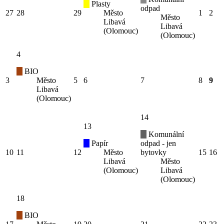
Plasty
odpad
27
28
29
Město
1
2
Město
Libavá
Libavá
(Olomouc)
(Olomouc)
4
BIO
3
Město
5
6
7
8
9
Libavá
(Olomouc)
14
13
Komunální
Papír
odpad - jen
10
11
12
Město
bytovky
15
16
Libavá
Město
(Olomouc)
Libavá
(Olomouc)
18
BIO