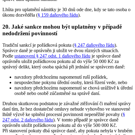
Lhůta pro uplatnění námitky je 30 dnů ode dne, kdy se tato osoba o
úkonu dozvěděla (
§ 159 daňového řádu
).
20. Jaké sankce mohou být uplatněny v případě
nedodržení povinností
Tradiční sankcí je pořádková pokuta (
§ 247 daňového řádu
).
Správce daně je oprávněn ji uložit ve dvou různých situacích.
Podle
ustanovení § 247 odst. 1 daňového řádu
je správce daně
oprávněn uložit pořádkovou pokutu až do výše 50 000 Kč za
správný delikt, který osoba spáchá při jednání se správcem daně:
navzdory předchozímu napomenutí ruší pořádek,
neuposlechne pokynu úřední osoby, která řízení vede, nebo
navzdory předchozímu napomenutí se chová urážlivě k úřední
osobě nebo osobě zúčastněné na správě daní.
Druhou skutkovou podstatou je závažné ztěžování či maření správy
daní tím, že bez dostatečné omluvy nebude vyhověno ve stanovené
lhůtě výzvě ke splnění procesní povinnosti nepeněžité povahy (
§
247 odst. 2 daňového řádu
). V tomto případě je správce daně
oprávněn uložit pořádkovou pokutu až do výše 500 000 Kč.
Při stanovení pokuty dbá správce daně, aby pokuta nebyla v hrubém