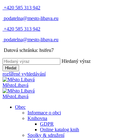
+420 585 313 942
podatelna@mesto-libava.eu
+420 585 313 942
podatelna@mesto-libava.eu
Datová schránka: hsifeu7
Hledaný výraz
Hledat
rozšířené vyhledávání
Město
Libavá
Město
Libavá
Obec
Informace o obci
Knihovna
GDPR
Online katalog knih
Spolky & sdružení