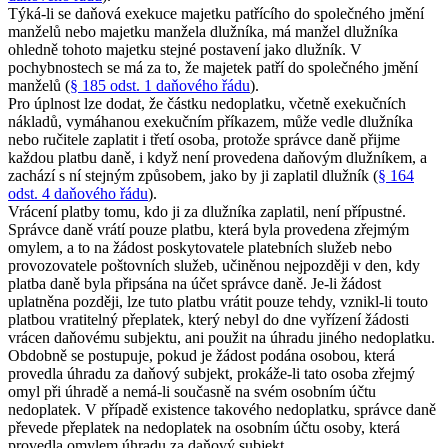
Týká-li se daňová exekuce majetku patřícího do společného jmění
manželů nebo majetku manžela dlužníka, má manžel dlužníka
ohledně tohoto majetku stejné postavení jako dlužník. V
pochybnostech se má za to, že majetek patří do společného jmění
manželů (
§ 185 odst. 1 daňového řádu
).
Pro úplnost lze dodat, že částku nedoplatku, včetně exekučních
nákladů, vymáhanou exekučním příkazem, může vedle dlužníka
nebo ručitele zaplatit i třetí osoba, protože správce daně přijme
každou platbu daně, i když není provedena daňovým dlužníkem, a
zachází s ní stejným způsobem, jako by ji zaplatil dlužník (
§ 164
odst. 4 daňového řádu
).
Vrácení platby tomu, kdo ji za dlužníka zaplatil, není přípustné.
Správce daně vrátí pouze platbu, která byla provedena zřejmým
omylem, a to na žádost poskytovatele platebních služeb nebo
provozovatele poštovních služeb, učiněnou nejpozději v den, kdy
platba daně byla připsána na účet správce daně. Je-li žádost
uplatněna později, lze tuto platbu vrátit pouze tehdy, vznikl-li touto
platbou vratitelný přeplatek, který nebyl do dne vyřízení žádosti
vrácen daňovému subjektu, ani použit na úhradu jiného nedoplatku.
Obdobně se postupuje, pokud je žádost podána osobou, která
provedla úhradu za daňový subjekt, prokáže-li tato osoba zřejmý
omyl při úhradě a nemá-li současně na svém osobním účtu
nedoplatek. V případě existence takového nedoplatku, správce daně
převede přeplatek na nedoplatek na osobním účtu osoby, která
provedla omylem úhradu za daňový subjekt.