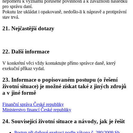
nepoměru k významu porušené povinnosti a k závažnosti následku
pro správu daní.
Pokutu lze ukládat i opakovaně, nedošlo-li k nápravě a protiprávní
stav trvá.
21. Nejčastější dotazy
22. Další informace
V konkrétní věci vždy kontaktujte přímo správce daně, který
exekuční příkaz vydal.
23. Informace o popisovaném postupu (o řešení
životní situace) je možné získat také z jiných zdrojů
a v jiné formě
Finanční správa České republiky
Ministerstvo financí České republiky
24. Související životní situace a návody, jak je řešit
Postup při daňové exekuci podle zákona č. 280/2009 Sb.,