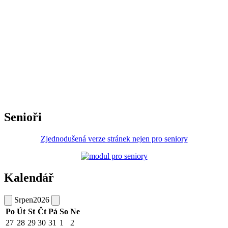
Senioři
Zjednodušená verze stránek nejen pro seniory
Kalendář
Srpen
2026
Po
Út
St
Čt
Pá
So
Ne
27
28
29
30
31
1
2