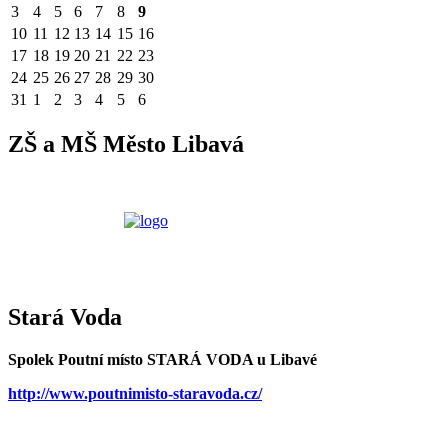
3
4
5
6
7
8
9
10
11
12
13
14
15
16
17
18
19
20
21
22
23
24
25
26
27
28
29
30
31
1
2
3
4
5
6
ZŠ a MŠ Město Libavá
Stará Voda
Spolek Poutní místo STARÁ VODA u Libavé
http://www.poutnimisto-staravoda.cz/