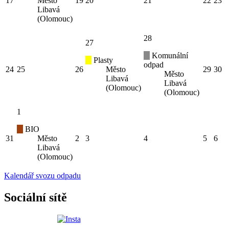
17
Město
19
20
21
22
23
Libavá
(Olomouc)
28
27
Komunální
Plasty
odpad
24
25
26
Město
29
30
Město
Libavá
Libavá
(Olomouc)
(Olomouc)
1
BIO
31
Město
2
3
4
5
6
Libavá
(Olomouc)
Kalendář svozu odpadu
Sociální sítě