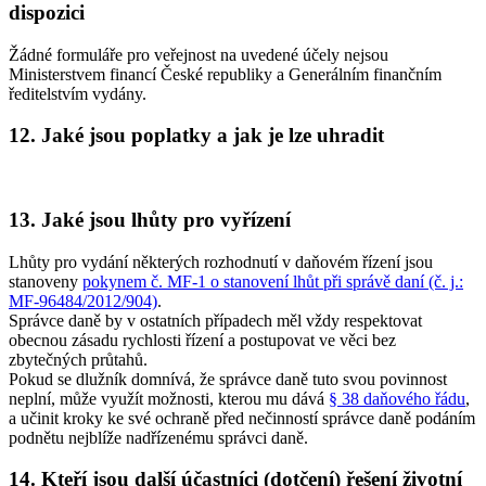
dispozici
Žádné formuláře pro veřejnost na uvedené účely nejsou
Ministerstvem financí České republiky a Generálním finančním
ředitelstvím vydány.
12. Jaké jsou poplatky a jak je lze uhradit
13. Jaké jsou lhůty pro vyřízení
Lhůty pro vydání některých rozhodnutí v daňovém řízení jsou
stanoveny
pokynem č. MF-1 o stanovení lhůt při správě daní (č. j.:
MF-96484/2012/904)
.
Správce daně by v ostatních případech měl vždy respektovat
obecnou zásadu rychlosti řízení a postupovat ve věci bez
zbytečných průtahů.
Pokud se dlužník domnívá, že správce daně tuto svou povinnost
neplní, může využít možnosti, kterou mu dává
§ 38 daňového řádu
,
a učinit kroky ke své ochraně před nečinností správce daně podáním
podnětu nejblíže nadřízenému správci daně.
14. Kteří jsou další účastníci (dotčení) řešení životní