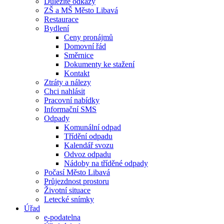
Důležité odkazy
ZŠ a MŠ Město Libavá
Restaurace
Bydlení
Ceny pronájmů
Domovní řád
Směrnice
Dokumenty ke stažení
Kontakt
Ztráty a nálezy
Chci nahlásit
Pracovní nabídky
Informační SMS
Odpady
Komunální odpad
Třídění odpadu
Kalendář svozu
Odvoz odpadu
Nádoby na tříděné odpady
Počasí Město Libavá
Průjezdnost prostoru
Životní situace
Letecké snímky
Úřad
e-podatelna