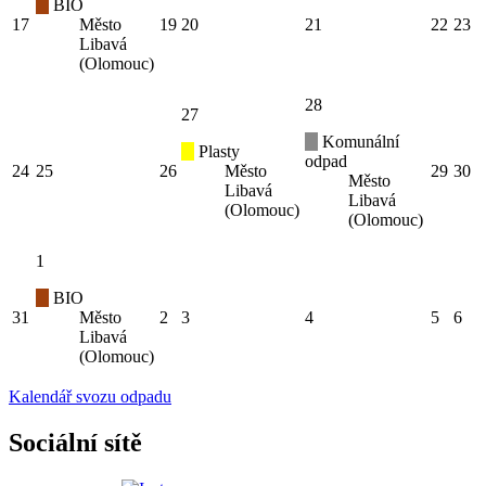
BIO
17
Město
19
20
21
22
23
Libavá
(Olomouc)
28
27
Komunální
Plasty
odpad
24
25
26
Město
29
30
Město
Libavá
Libavá
(Olomouc)
(Olomouc)
1
BIO
31
Město
2
3
4
5
6
Libavá
(Olomouc)
Kalendář svozu odpadu
Sociální sítě