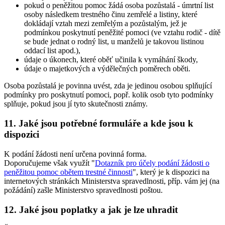
pokud o peněžitou pomoc žádá osoba pozůstalá - úmrtní list
osoby následkem trestného činu zemřelé a listiny, které
dokládají vztah mezi zemřelým a pozůstalým, jež je
podmínkou poskytnutí peněžité pomoci (ve vztahu rodič - dítě
se bude jednat o rodný list, u manželů je takovou listinou
oddací list apod.),
údaje o úkonech, které oběť učinila k vymáhání škody,
údaje o majetkových a výdělečných poměrech oběti.
Osoba pozůstalá je povinna uvést, zda je jedinou osobou splňující
podmínky pro poskytnutí pomoci, popř. kolik osob tyto podmínky
splňuje, pokud jsou jí tyto skutečnosti známy.
11. Jaké jsou potřebné formuláře a kde jsou k
dispozici
K podání žádosti není určena povinná forma.
Doporučujeme však využít "
Dotazník pro účely podání žádosti o
peněžitou pomoc obětem trestné činnosti
", který je k dispozici na
internetových stránkách Ministerstva spravedlnosti, příp. vám jej (na
požádání) zašle Ministerstvo spravedlnosti poštou.
12. Jaké jsou poplatky a jak je lze uhradit