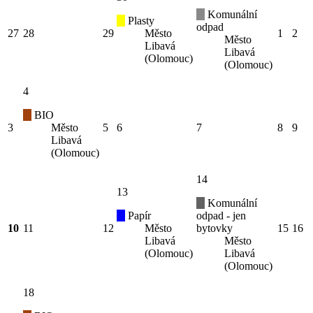
Komunální
Plasty
odpad
27
28
29
Město
1
2
Město
Libavá
Libavá
(Olomouc)
(Olomouc)
4
BIO
3
Město
5
6
7
8
9
Libavá
(Olomouc)
14
13
Komunální
Papír
odpad - jen
10
11
12
Město
bytovky
15
16
Libavá
Město
(Olomouc)
Libavá
(Olomouc)
18