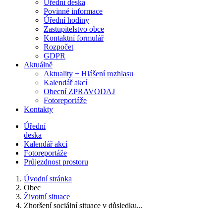
Úřední deska
Povinné informace
Úřední hodiny
Zastupitelstvo obce
Kontaktní formulář
Rozpočet
GDPR
Aktuálně
Aktuality + Hlášení rozhlasu
Kalendář akcí
Obecní ZPRAVODAJ
Fotoreportáže
Kontakty
Úřední
deska
Kalendář akcí
Fotoreportáže
Průjezdnost prostoru
Úvodní stránka
Obec
Životní situace
Zhoršení sociální situace v důsledku...