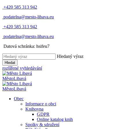
+420 585 313 942
podatelna@mesto-libava.eu
+420 585 313 942
podatelna@mesto-libava.eu
Datová schránka: hsifeu7
Hledaný výraz
Hledat
rozšířené vyhledávání
Město
Libavá
Město
Libavá
Obec
Informace o obci
Knihovna
GDPR
Online katalog knih
Spolky & sdružení