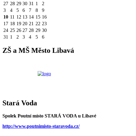
27
28
29
30
31
1
2
3
4
5
6
7
8
9
10
11
12
13
14
15
16
17
18
19
20
21
22
23
24
25
26
27
28
29
30
31
1
2
3
4
5
6
ZŠ a MŠ Město Libavá
Stará Voda
Spolek Poutní místo STARÁ VODA u Libavé
http://www.poutnimisto-staravoda.cz/