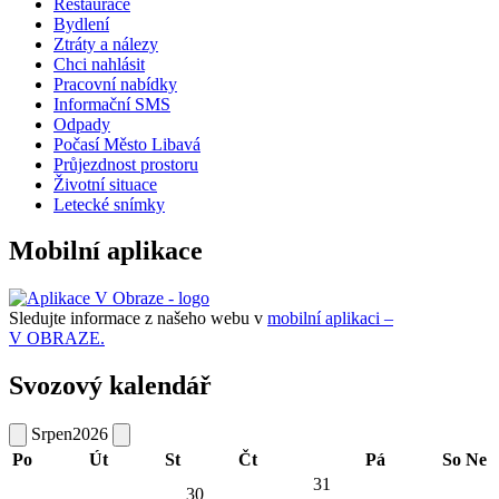
Restaurace
Bydlení
Ztráty a nálezy
Chci nahlásit
Pracovní nabídky
Informační SMS
Odpady
Počasí Město Libavá
Průjezdnost prostoru
Životní situace
Letecké snímky
Mobilní aplikace
Sledujte informace z našeho webu v
mobilní aplikaci –
V OBRAZE.
Svozový kalendář
Srpen
2026
Po
Út
St
Čt
Pá
So
Ne
31
30