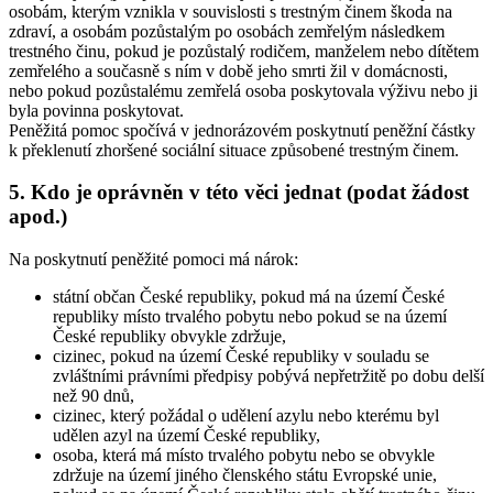
osobám, kterým vznikla v souvislosti s trestným činem škoda na
zdraví, a osobám pozůstalým po osobách zemřelým následkem
trestného činu, pokud je pozůstalý rodičem, manželem nebo dítětem
zemřelého a současně s ním v době jeho smrti žil v domácnosti,
nebo pokud pozůstalému zemřelá osoba poskytovala výživu nebo ji
byla povinna poskytovat.
Peněžitá pomoc spočívá v jednorázovém poskytnutí peněžní částky
k překlenutí zhoršené sociální situace způsobené trestným činem.
5. Kdo je oprávněn v této věci jednat (podat žádost
apod.)
Na poskytnutí peněžité pomoci má nárok:
státní občan České republiky, pokud má na území České
republiky místo trvalého pobytu nebo pokud se na území
České republiky obvykle zdržuje,
cizinec, pokud na území České republiky v souladu se
zvláštními právními předpisy pobývá nepřetržitě po dobu delší
než 90 dnů,
cizinec, který požádal o udělení azylu nebo kterému byl
udělen azyl na území České republiky,
osoba, která má místo trvalého pobytu nebo se obvykle
zdržuje na území jiného členského státu Evropské unie,