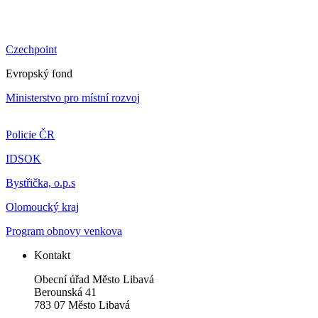
Czechpoint
Evropský fond
Ministerstvo pro místní rozvoj
Policie ČR
IDSOK
Bystřička, o.p.s
Olomoucký kraj
Program obnovy venkova
Kontakt
Obecní úřad Město Libavá
Berounská 41
783 07 Město Libavá