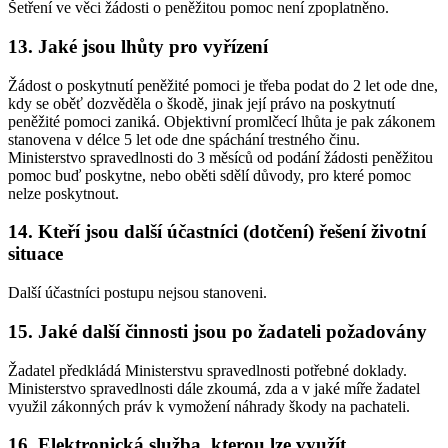
Šetření ve věci žádosti o peněžitou pomoc není zpoplatněno.
13. Jaké jsou lhůty pro vyřízení
Žádost o poskytnutí peněžité pomoci je třeba podat do 2 let ode dne,
kdy se oběť dozvěděla o škodě, jinak její právo na poskytnutí
peněžité pomoci zaniká. Objektivní promlčecí lhůta je pak zákonem
stanovena v délce 5 let ode dne spáchání trestného činu.
Ministerstvo spravedlnosti do 3 měsíců od podání žádosti peněžitou
pomoc buď poskytne, nebo oběti sdělí důvody, pro které pomoc
nelze poskytnout.
14. Kteří jsou další účastníci (dotčení) řešení životní
situace
Další účastníci postupu nejsou stanoveni.
15. Jaké další činnosti jsou po žadateli požadovány
Žadatel předkládá Ministerstvu spravedlnosti potřebné doklady.
Ministerstvo spravedlnosti dále zkoumá, zda a v jaké míře žadatel
využil zákonných práv k vymožení náhrady škody na pachateli.
16. Elektronická služba, kterou lze využít