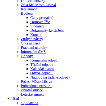
Důležité odkazy
ZŠ a MŠ Město Libavá
Restaurace
Bydlení
Ceny pronájmů
Domovní řád
Směrnice
Dokumenty ke stažení
Kontakt
Ztráty a nálezy
Chci nahlásit
Pracovní nabídky
Informační SMS
Odpady
Komunální odpad
Třídění odpadu
Kalendář svozu
Odvoz odpadu
Nádoby na tříděné odpady
Počasí Město Libavá
Průjezdnost prostoru
Životní situace
Letecké snímky
Úřad
e-podatelna