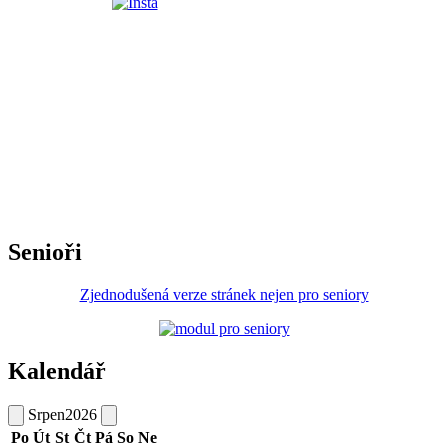
Senioři
Zjednodušená verze stránek nejen pro seniory
Kalendář
Srpen
2026
Po
Út
St
Čt
Pá
So
Ne