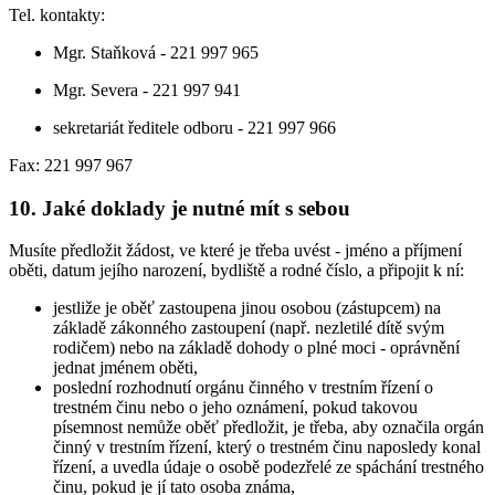
Tel. kontakty:
Mgr. Staňková - 221 997 965
Mgr. Severa - 221 997 941
sekretariát ředitele odboru - 221 997 966
Fax: 221 997 967
10. Jaké doklady je nutné mít s sebou
Musíte předložit žádost, ve které je třeba uvést - jméno a příjmení
oběti, datum jejího narození, bydliště a rodné číslo, a připojit k ní:
jestliže je oběť zastoupena jinou osobou (zástupcem) na
základě zákonného zastoupení (např. nezletilé dítě svým
rodičem) nebo na základě dohody o plné moci - oprávnění
jednat jménem oběti,
poslední rozhodnutí orgánu činného v trestním řízení o
trestném činu nebo o jeho oznámení, pokud takovou
písemnost nemůže oběť předložit, je třeba, aby označila orgán
činný v trestním řízení, který o trestném činu naposledy konal
řízení, a uvedla údaje o osobě podezřelé ze spáchání trestného
činu, pokud je jí tato osoba známa,