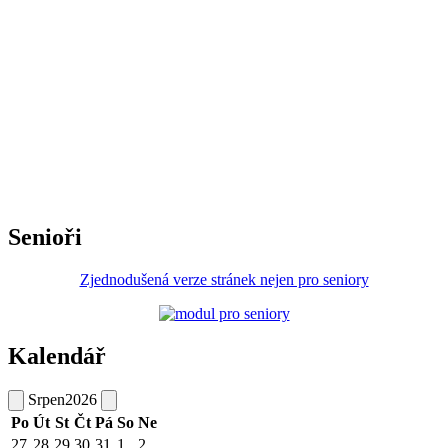
Senioři
Zjednodušená verze stránek nejen pro seniory
Kalendář
Srpen
2026
Po
Út
St
Čt
Pá
So
Ne
27
28
29
30
31
1
2