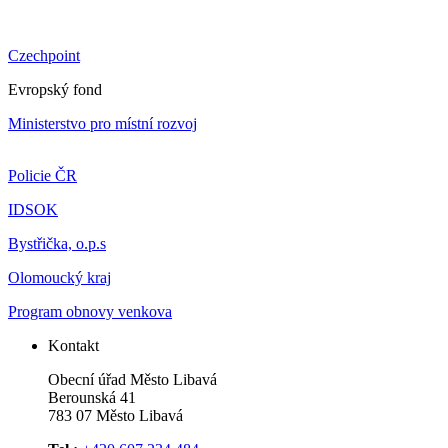
Czechpoint
Evropský fond
Ministerstvo pro místní rozvoj
Policie ČR
IDSOK
Bystřička, o.p.s
Olomoucký kraj
Program obnovy venkova
Kontakt
Obecní úřad Město Libavá
Berounská 41
783 07 Město Libavá