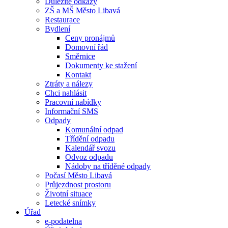
Důležité odkazy
ZŠ a MŠ Město Libavá
Restaurace
Bydlení
Ceny pronájmů
Domovní řád
Směrnice
Dokumenty ke stažení
Kontakt
Ztráty a nálezy
Chci nahlásit
Pracovní nabídky
Informační SMS
Odpady
Komunální odpad
Třídění odpadu
Kalendář svozu
Odvoz odpadu
Nádoby na tříděné odpady
Počasí Město Libavá
Průjezdnost prostoru
Životní situace
Letecké snímky
Úřad
e-podatelna