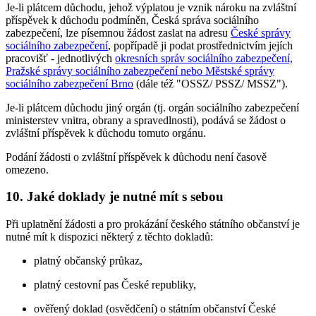
Je-li plátcem důchodu, jehož výplatou je vznik nároku na zvláštní
příspěvek k důchodu podmíněn, Česká správa sociálního
zabezpečení, lze písemnou žádost zaslat na adresu
České správy
sociálního zabezpečení
, popřípadě ji podat prostřednictvím jejích
pracovišť - jednotlivých
okresních správ sociálního zabezpečení,
Pražské správy sociálního zabezpečení nebo Městské správy
sociálního zabezpečení Brno
(dále též "OSSZ/ PSSZ/ MSSZ").
Je-li plátcem důchodu jiný orgán (tj. orgán sociálního zabezpečení
ministerstev vnitra, obrany a spravedlnosti), podává se žádost o
zvláštní příspěvek k důchodu tomuto orgánu.
Podání žádosti o zvláštní příspěvek k důchodu není časově
omezeno.
10. Jaké doklady je nutné mít s sebou
Při uplatnění žádosti a pro prokázání českého státního občanství je
nutné mít k dispozici některý z těchto dokladů:
platný občanský průkaz,
platný cestovní pas České republiky,
ověřený doklad (osvědčení) o státním občanství České