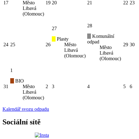
17
Město
19
20
21
22
23
Libavá
(Olomouc)
28
27
Komunální
Plasty
odpad
24
25
26
Město
29
30
Město
Libavá
Libavá
(Olomouc)
(Olomouc)
1
BIO
31
Město
2
3
4
5
6
Libavá
(Olomouc)
Kalendář svozu odpadu
Sociální sítě