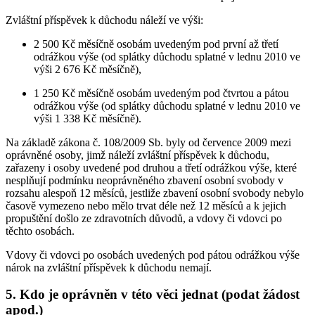
Zvláštní příspěvek k důchodu náleží ve výši:
2 500 Kč měsíčně osobám uvedeným pod první až třetí
odrážkou výše (od splátky důchodu splatné v lednu 2010 ve
výši 2 676 Kč měsíčně),
1 250 Kč měsíčně osobám uvedeným pod čtvrtou a pátou
odrážkou výše (od splátky důchodu splatné v lednu 2010 ve
výši 1 338 Kč měsíčně).
Na základě zákona č. 108/2009 Sb. byly od července 2009 mezi
oprávněné osoby, jimž náleží zvláštní příspěvek k důchodu,
zařazeny i osoby uvedené pod druhou a třetí odrážkou výše, které
nesplňují podmínku neoprávněného zbavení osobní svobody v
rozsahu alespoň 12 měsíců, jestliže zbavení osobní svobody nebylo
časově vymezeno nebo mělo trvat déle než 12 měsíců a k jejich
propuštění došlo ze zdravotních důvodů, a vdovy či vdovci po
těchto osobách.
Vdovy či vdovci po osobách uvedených pod pátou odrážkou výše
nárok na zvláštní příspěvek k důchodu nemají.
5. Kdo je oprávněn v této věci jednat (podat žádost
apod.)