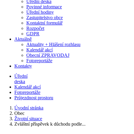
Úřední deska
Povinné informace
Úřední hodiny
Zastupitelstvo obce
Kontaktní formulář
Rozpočet
GDPR
Aktuálně
Aktuality + Hlášení rozhlasu
Kalendář akcí
Obecní ZPRAVODAJ
Fotoreportáže
Kontakty
Úřední
deska
Kalendář akcí
Fotoreportáže
Průjezdnost prostoru
Úvodní stránka
Obec
Životní situace
Zvláštní příspěvek k důchodu podle...