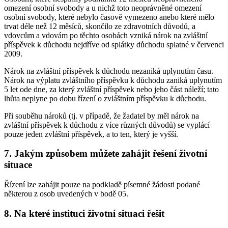
omezení osobní svobody a u nichž toto neoprávněné omezení
osobní svobody, které nebylo časově vymezeno anebo které mělo
trvat déle než 12 měsíců, skončilo ze zdravotních důvodů, a
vdovcům a vdovám po těchto osobách vzniká nárok na zvláštní
příspěvek k důchodu nejdříve od splátky důchodu splatné v červenci
2009.
Nárok na zvláštní příspěvek k důchodu nezaniká uplynutím času.
Nárok na výplatu zvláštního příspěvku k důchodu zaniká uplynutím
5 let ode dne, za který zvláštní příspěvek nebo jeho část náleží; tato
lhůta neplyne po dobu řízení o zvláštním příspěvku k důchodu.
Při souběhu nároků (tj. v případě, že žadatel by měl nárok na
zvláštní příspěvek k důchodu z více různých důvodů) se vyplácí
pouze jeden zvláštní příspěvek, a to ten, který je vyšší.
7. Jakým způsobem můžete zahájit řešení životní
situace
Řízení lze zahájit pouze na podkladě písemné žádosti podané
některou z osob uvedených v bodě 05.
8. Na které instituci životní situaci řešit