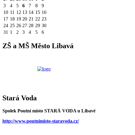
3
4
5
6
7
8
9
10
11
12
13
14
15
16
17
18
19
20
21
22
23
24
25
26
27
28
29
30
31
1
2
3
4
5
6
ZŠ a MŠ Město Libavá
Stará Voda
Spolek Poutní místo STARÁ VODA u Libavé
http://www.poutnimisto-staravoda.cz/