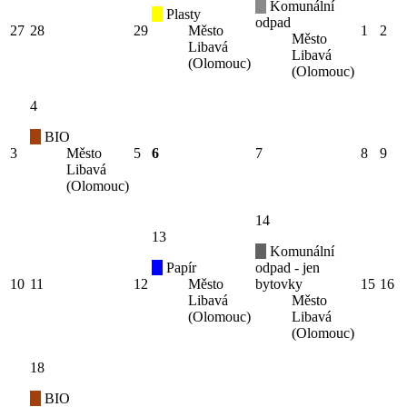
Komunální
Plasty
odpad
27
28
29
Město
1
2
Město
Libavá
Libavá
(Olomouc)
(Olomouc)
4
BIO
3
Město
5
6
7
8
9
Libavá
(Olomouc)
14
13
Komunální
Papír
odpad - jen
10
11
12
Město
bytovky
15
16
Libavá
Město
(Olomouc)
Libavá
(Olomouc)
18
BIO