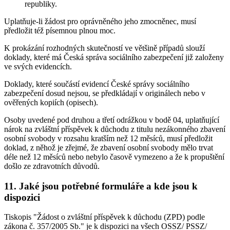
republiky.
Uplatňuje-li žádost pro oprávněného jeho zmocněnec, musí
předložit též písemnou plnou moc.
K prokázání rozhodných skutečností ve většině případů slouží
doklady, které má Česká správa sociálního zabezpečení již založeny
ve svých evidencích.
Doklady, které součástí evidencí České správy sociálního
zabezpečení dosud nejsou, se předkládají v originálech nebo v
ověřených kopiích (opisech).
Osoby uvedené pod druhou a třetí odrážkou v bodě 04, uplatňující
nárok na zvláštní příspěvek k důchodu z titulu nezákonného zbavení
osobní svobody v rozsahu kratším než 12 měsíců, musí předložit
doklad, z něhož je zřejmé, že zbavení osobní svobody mělo trvat
déle než 12 měsíců nebo nebylo časově vymezeno a že k propuštění
došlo ze zdravotních důvodů.
11. Jaké jsou potřebné formuláře a kde jsou k
dispozici
Tiskopis "Žádost o zvláštní příspěvek k důchodu (ZPD) podle
zákona č. 357/2005 Sb." je k dispozici na všech OSSZ/ PSSZ/