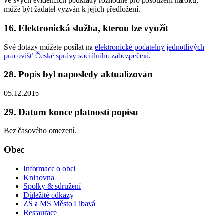
ve svých evidencích podklady rozhodné pro posouzení nároku,
může být žadatel vyzván k jejich předložení.
16. Elektronická služba, kterou lze využít
Své dotazy můžete posílat na
elektronické podatelny jednotlivých
pracovišť České správy sociálního zabezpečení
.
28. Popis byl naposledy aktualizován
05.12.2016
29. Datum konce platnosti popisu
Bez časového omezení.
Obec
Informace o obci
Knihovna
Spolky & sdružení
Důležité odkazy
ZŠ a MŠ Město Libavá
Restaurace