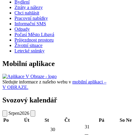
Bydlení
Ztráty a nálezy
Chci nahlásit
Pracovní nabídky
Informační SMS
Odpady
Počasí Město Libavá
Průjezdnost prostoru
Životní situace
Letecké snímky
Mobilní aplikace
Sledujte informace z našeho webu v
mobilní aplikaci –
V OBRAZE.
Svozový kalendář
Srpen
2026
Po
Út
St
Čt
Pá
So
Ne
31
30