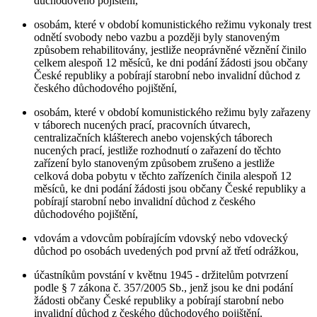
důchodového pojištění,
osobám, které v období komunistického režimu vykonaly trest
odnětí svobody nebo vazbu a později byly stanoveným
způsobem rehabilitovány, jestliže neoprávněné věznění činilo
celkem alespoň 12 měsíců, ke dni podání žádosti jsou občany
České republiky a pobírají starobní nebo invalidní důchod z
českého důchodového pojištění,
osobám, které v období komunistického režimu byly zařazeny
v táborech nucených prací, pracovních útvarech,
centralizačních klášterech anebo vojenských táborech
nucených prací, jestliže rozhodnutí o zařazení do těchto
zařízení bylo stanoveným způsobem zrušeno a jestliže
celková doba pobytu v těchto zařízeních činila alespoň 12
měsíců, ke dni podání žádosti jsou občany České republiky a
pobírají starobní nebo invalidní důchod z českého
důchodového pojištění,
vdovám a vdovcům pobírajícím vdovský nebo vdovecký
důchod po osobách uvedených pod první až třetí odrážkou,
účastníkům povstání v květnu 1945 - držitelům potvrzení
podle § 7 zákona č. 357/2005 Sb., jenž jsou ke dni podání
žádosti občany České republiky a pobírají starobní nebo
invalidní důchod z českého důchodového pojištění.