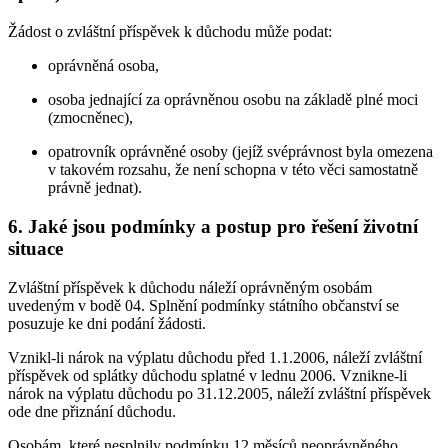
Žádost o zvláštní příspěvek k důchodu může podat:
oprávněná osoba,
osoba jednající za oprávněnou osobu na základě plné moci
(zmocněnec),
opatrovník oprávněné osoby (jejíž svéprávnost byla omezena
v takovém rozsahu, že není schopna v této věci samostatně
právně jednat).
6. Jaké jsou podmínky a postup pro řešení životní
situace
Zvláštní příspěvek k důchodu náleží oprávněným osobám
uvedeným v bodě 04. Splnění podmínky státního občanství se
posuzuje ke dni podání žádosti.
Vznikl-li nárok na výplatu důchodu před 1.1.2006, náleží zvláštní
příspěvek od splátky důchodu splatné v lednu 2006. Vznikne-li
nárok na výplatu důchodu po 31.12.2005, náleží zvláštní příspěvek
ode dne přiznání důchodu.
Osobám, které nesplnily podmínku 12 měsíců neoprávněného