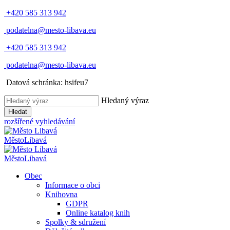
+420 585 313 942
podatelna@mesto-libava.eu
+420 585 313 942
podatelna@mesto-libava.eu
Datová schránka: hsifeu7
Hledaný výraz
Hledat
rozšířené vyhledávání
Město
Libavá
Město
Libavá
Obec
Informace o obci
Knihovna
GDPR
Online katalog knih
Spolky & sdružení