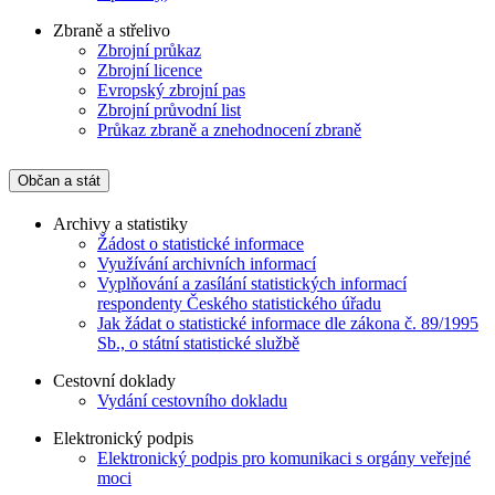
Zbraně a střelivo
Zbrojní průkaz
Zbrojní licence
Evropský zbrojní pas
Zbrojní průvodní list
Průkaz zbraně a znehodnocení zbraně
Občan a stát
Archivy a statistiky
Žádost o statistické informace
Využívání archivních informací
Vyplňování a zasílání statistických informací
respondenty Českého statistického úřadu
Jak žádat o statistické informace dle zákona č. 89/1995
Sb., o státní statistické službě
Cestovní doklady
Vydání cestovního dokladu
Elektronický podpis
Elektronický podpis pro komunikaci s orgány veřejné
moci