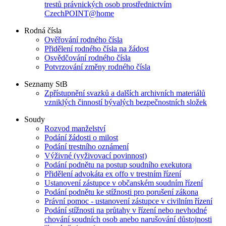
trestů právnických osob prostřednictvím
CzechPOINT@home
Rodná čísla
Ověřování rodného čísla
Přidělení rodného čísla na žádost
Osvědčování rodného čísla
Potvrzování změny rodného čísla
Seznamy StB
Zpřístupnění svazků a dalších archivních materiálů
vzniklých činností bývalých bezpečnostních složek
Soudy
Rozvod manželství
Podání žádosti o milost
Podání trestního oznámení
Výživné (vyživovací povinnost)
Podání podnětu na postup soudního exekutora
Přidělení advokáta ex offo v trestním řízení
Ustanovení zástupce v občanském soudním řízení
Podání podnětu ke stížnosti pro porušení zákona
Právní pomoc - ustanovení zástupce v civilním řízení
Podání stížnosti na průtahy v řízení nebo nevhodné
chování soudních osob anebo narušování důstojnosti