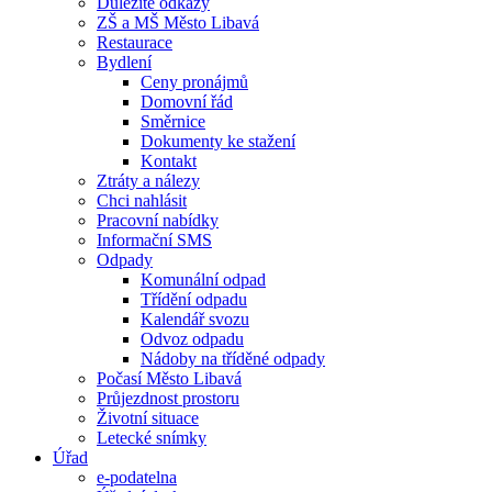
Důležité odkazy
ZŠ a MŠ Město Libavá
Restaurace
Bydlení
Ceny pronájmů
Domovní řád
Směrnice
Dokumenty ke stažení
Kontakt
Ztráty a nálezy
Chci nahlásit
Pracovní nabídky
Informační SMS
Odpady
Komunální odpad
Třídění odpadu
Kalendář svozu
Odvoz odpadu
Nádoby na tříděné odpady
Počasí Město Libavá
Průjezdnost prostoru
Životní situace
Letecké snímky
Úřad
e-podatelna