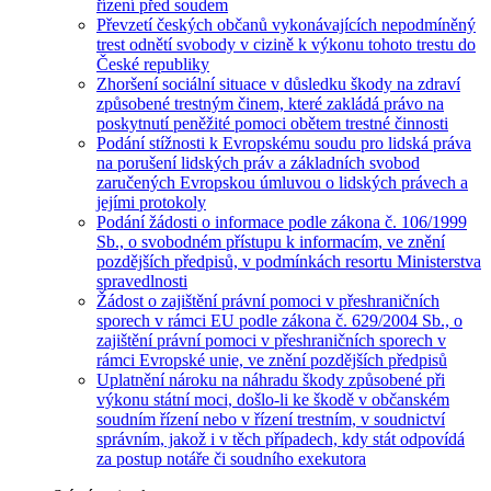
řízení před soudem
Převzetí českých občanů vykonávajících nepodmíněný
trest odnětí svobody v cizině k výkonu tohoto trestu do
České republiky
Zhoršení sociální situace v důsledku škody na zdraví
způsobené trestným činem, které zakládá právo na
poskytnutí peněžité pomoci obětem trestné činnosti
Podání stížnosti k Evropskému soudu pro lidská práva
na porušení lidských práv a základních svobod
zaručených Evropskou úmluvou o lidských právech a
jejími protokoly
Podání žádosti o informace podle zákona č. 106/1999
Sb., o svobodném přístupu k informacím, ve znění
pozdějších předpisů, v podmínkách resortu Ministerstva
spravedlnosti
Žádost o zajištění právní pomoci v přeshraničních
sporech v rámci EU podle zákona č. 629/2004 Sb., o
zajištění právní pomoci v přeshraničních sporech v
rámci Evropské unie, ve znění pozdějších předpisů
Uplatnění nároku na náhradu škody způsobené při
výkonu státní moci, došlo-li ke škodě v občanském
soudním řízení nebo v řízení trestním, v soudnictví
správním, jakož i v těch případech, kdy stát odpovídá
za postup notáře či soudního exekutora