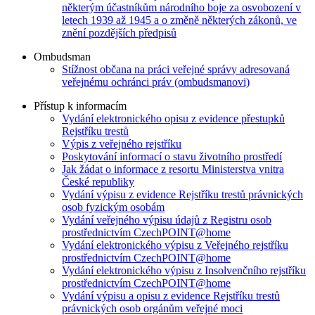
některým účastníkům národního boje za osvobození v
letech 1939 až 1945 a o změně některých zákonů, ve
znění pozdějších předpisů
Ombudsman
Stížnost občana na práci veřejné správy adresovaná
veřejnému ochránci práv (ombudsmanovi)
Přístup k informacím
Vydání elektronického opisu z evidence přestupků
Rejstříku trestů
Výpis z veřejného rejstříku
Poskytování informací o stavu životního prostředí
Jak žádat o informace z resortu Ministerstva vnitra
České republiky
Vydání výpisu z evidence Rejstříku trestů právnických
osob fyzickým osobám
Vydání veřejného výpisu údajů z Registru osob
prostřednictvím CzechPOINT@home
Vydání elektronického výpisu z Veřejného rejstříku
prostřednictvím CzechPOINT@home
Vydání elektronického výpisu z Insolvenčního rejstříku
prostřednictvím CzechPOINT@home
Vydání výpisu a opisu z evidence Rejstříku trestů
právnických osob orgánům veřejné moci