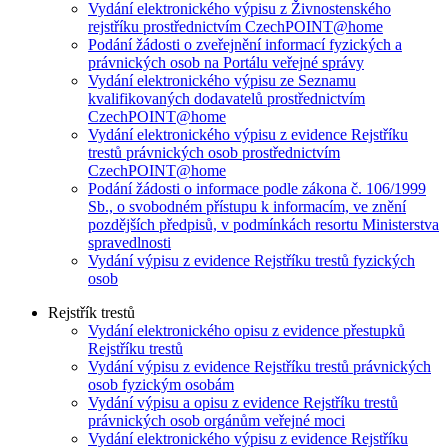
Vydání elektronického výpisu z Živnostenského
rejstříku prostřednictvím CzechPOINT@home
Podání žádosti o zveřejnění informací fyzických a
právnických osob na Portálu veřejné správy
Vydání elektronického výpisu ze Seznamu
kvalifikovaných dodavatelů prostřednictvím
CzechPOINT@home
Vydání elektronického výpisu z evidence Rejstříku
trestů právnických osob prostřednictvím
CzechPOINT@home
Podání žádosti o informace podle zákona č. 106/1999
Sb., o svobodném přístupu k informacím, ve znění
pozdějších předpisů, v podmínkách resortu Ministerstva
spravedlnosti
Vydání výpisu z evidence Rejstříku trestů fyzických
osob
Rejstřík trestů
Vydání elektronického opisu z evidence přestupků
Rejstříku trestů
Vydání výpisu z evidence Rejstříku trestů právnických
osob fyzickým osobám
Vydání výpisu a opisu z evidence Rejstříku trestů
právnických osob orgánům veřejné moci
Vydání elektronického výpisu z evidence Rejstříku