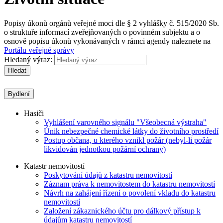
Popisy úkonů orgánů veřejné moci dle § 2 vyhlášky č. 515/2020 Sb.
o struktuře informací zveřejňovaných o povinném subjektu a o
osnově popisu úkonů vykonávaných v rámci agendy naleznete na
Portálu veřejné správy
Hledaný výraz:
Hledat
Bydlení
Hasiči
Vyhlášení varovného signálu "Všeobecná výstraha"
Únik nebezpečné chemické látky do životního prostředí
Postup občana, u kterého vznikl požár (nebyl-li požár
likvidován jednotkou požární ochrany)
Katastr nemovitostí
Poskytování údajů z katastru nemovitostí
Záznam práva k nemovitostem do katastru nemovitostí
Návrh na zahájení řízení o povolení vkladu do katastru
nemovitostí
Založení zákaznického účtu pro dálkový přístup k
údajům katastru nemovitostí