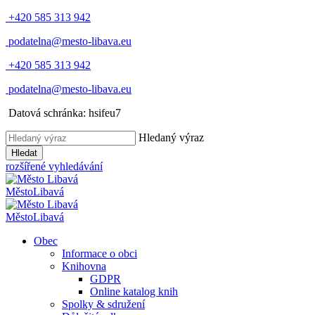
+420 585 313 942
podatelna@mesto-libava.eu
+420 585 313 942
podatelna@mesto-libava.eu
Datová schránka: hsifeu7
Hledaný výraz
Hledat
rozšířené vyhledávání
Město
Libavá
Město
Libavá
Obec
Informace o obci
Knihovna
GDPR
Online katalog knih
Spolky & sdružení