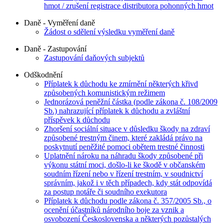
hmot / zrušení registrace distributora pohonných hmot
Daně - Vyměření daně
Žádost o sdělení výsledku vyměření daně
Daně - Zastupování
Zastupování daňových subjektů
Odškodnění
Příplatek k důchodu ke zmírnění některých křivd
způsobených komunistickým režimem
Jednorázová peněžní částka (podle zákona č. 108/2009
Sb.) nahrazující příplatek k důchodu a zvláštní
příspěvek k důchodu
Zhoršení sociální situace v důsledku škody na zdraví
způsobené trestným činem, které zakládá právo na
poskytnutí peněžité pomoci obětem trestné činnosti
Uplatnění nároku na náhradu škody způsobené při
výkonu státní moci, došlo-li ke škodě v občanském
soudním řízení nebo v řízení trestním, v soudnictví
správním, jakož i v těch případech, kdy stát odpovídá
za postup notáře či soudního exekutora
Příplatek k důchodu podle zákona č. 357/2005 Sb., o
ocenění účastníků národního boje za vznik a
osvobození Československa a některých pozůstalých