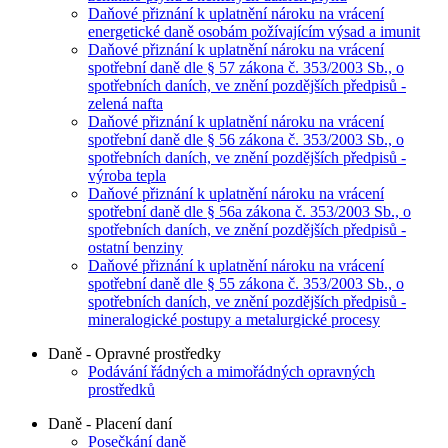
Daňové přiznání k uplatnění nároku na vrácení
energetické daně osobám požívajícím výsad a imunit
Daňové přiznání k uplatnění nároku na vrácení
spotřební daně dle § 57 zákona č. 353/2003 Sb., o
spotřebních daních, ve znění pozdějších předpisů -
zelená nafta
Daňové přiznání k uplatnění nároku na vrácení
spotřební daně dle § 56 zákona č. 353/2003 Sb., o
spotřebních daních, ve znění pozdějších předpisů -
výroba tepla
Daňové přiznání k uplatnění nároku na vrácení
spotřební daně dle § 56a zákona č. 353/2003 Sb., o
spotřebních daních, ve znění pozdějších předpisů -
ostatní benziny
Daňové přiznání k uplatnění nároku na vrácení
spotřební daně dle § 55 zákona č. 353/2003 Sb., o
spotřebních daních, ve znění pozdějších předpisů -
mineralogické postupy a metalurgické procesy
Daně - Opravné prostředky
Podávání řádných a mimořádných opravných
prostředků
Daně - Placení daní
Posečkání daně