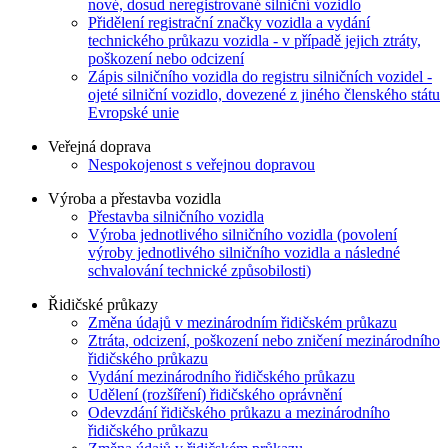
nové, dosud neregistrované silniční vozidlo
Přidělení registrační značky vozidla a vydání
technického průkazu vozidla - v případě jejich ztráty,
poškození nebo odcizení
Zápis silničního vozidla do registru silničních vozidel -
ojeté silniční vozidlo, dovezené z jiného členského státu
Evropské unie
Veřejná doprava
Nespokojenost s veřejnou dopravou
Výroba a přestavba vozidla
Přestavba silničního vozidla
Výroba jednotlivého silničního vozidla (povolení
výroby jednotlivého silničního vozidla a následné
schvalování technické způsobilosti)
Řidičské průkazy
Změna údajů v mezinárodním řidičském průkazu
Ztráta, odcizení, poškození nebo zničení mezinárodního
řidičského průkazu
Vydání mezinárodního řidičského průkazu
Udělení (rozšíření) řidičského oprávnění
Odevzdání řidičského průkazu a mezinárodního
řidičského průkazu