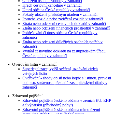
Omezení osobní svobody v zahraničí
Krach cestovní kanceláře v zahraničí
Úmrtí občana České republiky v zahraničí
Pokuty uložené příslušným úřadem v zahraničí
Porucha vozidla nebo zadržení vozidla v zahraničí
Ztráta nebo odcizení cestovních dokladů v zahraničí
Ztráta nebo odcizení finančních prostředků v zahraničí
Pohřešování či únos občana České republiky v
zahraničí
Ztráta nebo odcizení důležitých osobních potřeb v
zahraničí
Vydání cestovního dokladu na zastupitelském úřadu
České republiky v zahraničí
Ověřování listin v zahraničí
Superlegalizace, vyšší ověření, uznávání cizích
veřejných listin
Ověřování - shody opisů nebo kopie s listinou, pravosti
podpisu, správnosti překladů zastupitelskými úřady v
zahraničí
Zdravotní pojištění
Zdravotní pojištění českého občana v zemích EU, EHP
a Švýcarsku (přechodný pobyt)
Zdravotní pojištění českého občana mimo území