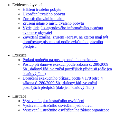
Evidence obyvatel
Hlášení trvalého pobytu
Ukončení trvalého pobytu
Zprostředkování kontaktu
Zrušení údaje o místu trvalého pobytu
Výdej údajů z agendového informačního systému
evidence obyvatel
Zavedení (změna, zrušení) adresy, na kterou mají být
doručovány písemnosti podle zvláštního právního
předpisu
Exekuce
Podání podnětu na postup soudního exekutora
Postup při daňové exekuci podle zákona č. 280/2009
Sb., daňový řád, ve znění pozdějších předpisů (dále jen
"daňový řád")
Doručení exekučního příkazu podle § 178 odst. 4
zákona č. 280/2009 Sb., daňový řád, ve znění
pozdějších předpisů (dále jen "daňový řád")
Lustrace
Vystavení opisu lustračního osvědčení
Vystavení lustračního osvědčení jednotlivci
Vystavení lustračního osvědčení na žádost organizace