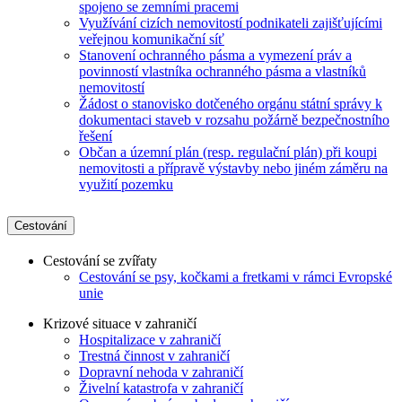
spojeno se zemními pracemi
Využívání cizích nemovitostí podnikateli zajišťujícími
veřejnou komunikační síť
Stanovení ochranného pásma a vymezení práv a
povinností vlastníka ochranného pásma a vlastníků
nemovitostí
Žádost o stanovisko dotčeného orgánu státní správy k
dokumentaci staveb v rozsahu požárně bezpečnostního
řešení
Občan a územní plán (resp. regulační plán) při koupi
nemovitosti a přípravě výstavby nebo jiném záměru na
využití pozemku
Cestování
Cestování se zvířaty
Cestování se psy, kočkami a fretkami v rámci Evropské
unie
Krizové situace v zahraničí
Hospitalizace v zahraničí
Trestná činnost v zahraničí
Dopravní nehoda v zahraničí
Živelní katastrofa v zahraničí