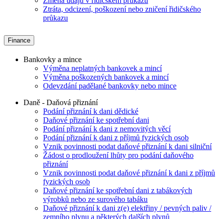
Změna údajů v řidičském průkazu
Ztráta, odcizení, poškození nebo zničení řidičského
průkazu
Finance
Bankovky a mince
Výměna neplatných bankovek a mincí
Výměna poškozených bankovek a mincí
Odevzdání padělané bankovky nebo mince
Daně - Daňová přiznání
Podání přiznání k dani dědické
Daňové přiznání ke spotřební dani
Podání přiznání k dani z nemovitých věcí
Podání přiznání k dani z příjmů fyzických osob
Vznik povinnosti podat daňové přiznání k dani silniční
Žádost o prodloužení lhůty pro podání daňového
přiznání
Vznik povinnosti podat daňové přiznání k dani z příjmů
fyzických osob
Daňové přiznání ke spotřební dani z tabákových
výrobků nebo ze surového tabáku
Daňové přiznání k dani z(e) elektřiny / pevných paliv /
zemního plynu a některých dalších plynů