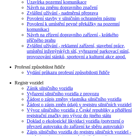
Uzavírka pozemní komunikace
Návrh na změnu dopravního značení
Zvláštní užívání - nadměrná přeprava
Povolení stavby v silničním ochranném pásmu
Povolení k umístění pevné překážky na pozemní
komunikaci
Návrh na zřízení dopravního zařízení - krátkého
příčného prahu
Zvláštní užívání - reklamní zařízení, stavební práce,
umístění inženýrských sítí, vyhrazené parkovací stání,
provozování stánků, sportovní a kulturní akce apod.
Profesní způsobilost řidiče
Vydání průkazu profesní způsobilosti řidiče
Registr vozidel
Zánik silničního vozidla
Vyřazení silničního vozidla z provozu
Žádost o zápis změny vlastníka silničního vozidla
Žádost o zápis změn údajů v registru silničních vozidel
Vývoz silničního vozidla z České republiky a přidělení
registrační značky pro vývoz do jiného státu
Doklad o ekologické likvidaci vozidla (potvrzení o
převzetí autovraku do zařízení ke sběru autovraků)
Zápis silničního vozidla do registru silničních vozidel -