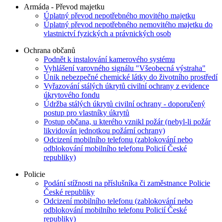
Armáda - Převod majetku
Úplatný převod nepotřebného movitého majetku
Úplatný převod nepotřebného nemovitého majetku do
vlastnictví fyzických a právnických osob
Ochrana občanů
Podnět k instalování kamerového systému
Vyhlášení varovného signálu "Všeobecná výstraha"
Únik nebezpečné chemické látky do životního prostředí
Vyřazování stálých úkrytů civilní ochrany z evidence
úkrytového fondu
Údržba stálých úkrytů civilní ochrany - doporučený
postup pro vlastníky úkrytů
Postup občana, u kterého vznikl požár (nebyl-li požár
likvidován jednotkou požární ochrany)
Odcizení mobilního telefonu (zablokování nebo
odblokování mobilního telefonu Policií České
republiky)
Policie
Podání stížnosti na příslušníka či zaměstnance Policie
České republiky
Odcizení mobilního telefonu (zablokování nebo
odblokování mobilního telefonu Policií České
republiky)