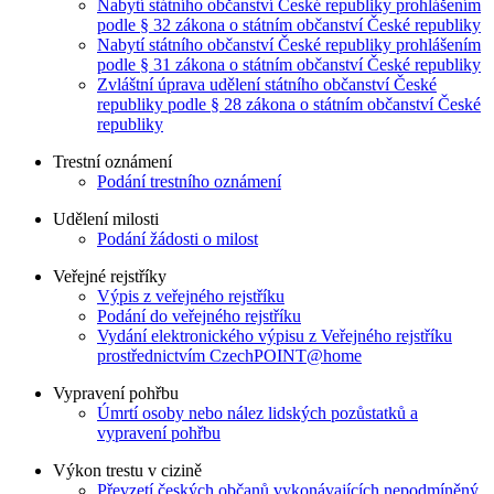
Nabytí státního občanství České republiky prohlášením
podle § 32 zákona o státním občanství České republiky
Nabytí státního občanství České republiky prohlášením
podle § 31 zákona o státním občanství České republiky
Zvláštní úprava udělení státního občanství České
republiky podle § 28 zákona o státním občanství České
republiky
Trestní oznámení
Podání trestního oznámení
Udělení milosti
Podání žádosti o milost
Veřejné rejstříky
Výpis z veřejného rejstříku
Podání do veřejného rejstříku
Vydání elektronického výpisu z Veřejného rejstříku
prostřednictvím CzechPOINT@home
Vypravení pohřbu
Úmrtí osoby nebo nález lidských pozůstatků a
vypravení pohřbu
Výkon trestu v cizině
Převzetí českých občanů vykonávajících nepodmíněný