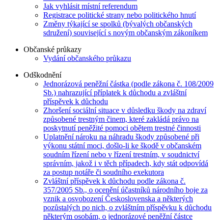
Jak vyhlásit místní referendum
Registrace politické strany nebo politického hnutí
Změny týkající se spolků (bývalých občanských
sdružení) související s novým občanským zákoníkem
Občanské průkazy
Vydání občanského průkazu
Odškodnění
Jednorázová peněžní částka (podle zákona č. 108/2009
Sb.) nahrazující příplatek k důchodu a zvláštní
příspěvek k důchodu
Zhoršení sociální situace v důsledku škody na zdraví
způsobené trestným činem, které zakládá právo na
poskytnutí peněžité pomoci obětem trestné činnosti
Uplatnění nároku na náhradu škody způsobené při
výkonu státní moci, došlo-li ke škodě v občanském
soudním řízení nebo v řízení trestním, v soudnictví
správním, jakož i v těch případech, kdy stát odpovídá
za postup notáře či soudního exekutora
Zvláštní příspěvek k důchodu podle zákona č.
357/2005 Sb., o ocenění účastníků národního boje za
vznik a osvobození Československa a některých
pozůstalých po nich, o zvláštním příspěvku k důchodu
některým osobám, o jednorázové peněžní částce