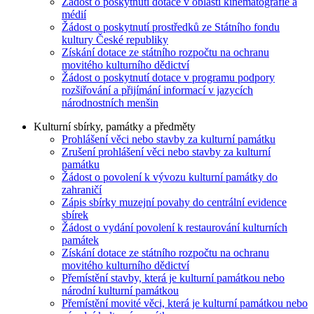
Žádost o poskytnutí dotace v oblasti kinematografie a
médií
Žádost o poskytnutí prostředků ze Státního fondu
kultury České republiky
Získání dotace ze státního rozpočtu na ochranu
movitého kulturního dědictví
Žádost o poskytnutí dotace v programu podpory
rozšiřování a přijímání informací v jazycích
národnostních menšin
Kulturní sbírky, památky a předměty
Prohlášení věci nebo stavby za kulturní památku
Zrušení prohlášení věci nebo stavby za kulturní
památku
Žádost o povolení k vývozu kulturní památky do
zahraničí
Zápis sbírky muzejní povahy do centrální evidence
sbírek
Žádost o vydání povolení k restaurování kulturních
památek
Získání dotace ze státního rozpočtu na ochranu
movitého kulturního dědictví
Přemístění stavby, která je kulturní památkou nebo
národní kulturní památkou
Přemístění movité věci, která je kulturní památkou nebo