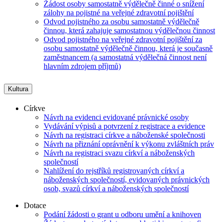
Žádost osoby samostatně výdělečně činné o snížení
zálohy na pojistné na veřejné zdravotní pojištění
Odvod pojistného za osobu samostatně výdělečně
činnou, která zahajuje samostatnou výdělečnou činnost
Odvod pojistného na veřejné zdravotní pojištění za
osobu samostatně výdělečně činnou, která je současně
zaměstnancem (a samostatná výdělečná činnost není
hlavním zdrojem příjmů)
Kultura
Církve
Návrh na evidenci evidované právnické osoby
Vydávání výpisů a potvrzení z registrace a evidence
Návrh na registraci církve a náboženské společnosti
Návrh na přiznání oprávnění k výkonu zvláštních práv
Návrh na registraci svazu církví a náboženských
společností
Nahlížení do rejstříků registrovaných církví a
náboženských společností, evidovaných právnických
osob, svazů církví a náboženských společností
Dotace
Podání žádosti o grant u odboru umění a knihoven