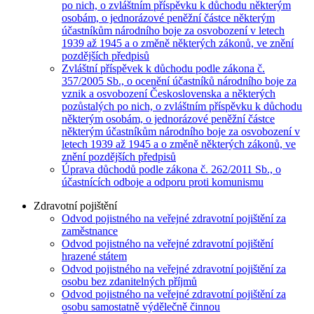
po nich, o zvláštním příspěvku k důchodu některým
osobám, o jednorázové peněžní částce některým
účastníkům národního boje za osvobození v letech
1939 až 1945 a o změně některých zákonů, ve znění
pozdějších předpisů
Zvláštní příspěvek k důchodu podle zákona č.
357/2005 Sb., o ocenění účastníků národního boje za
vznik a osvobození Československa a některých
pozůstalých po nich, o zvláštním příspěvku k důchodu
některým osobám, o jednorázové peněžní částce
některým účastníkům národního boje za osvobození v
letech 1939 až 1945 a o změně některých zákonů, ve
znění pozdějších předpisů
Úprava důchodů podle zákona č. 262/2011 Sb., o
účastnících odboje a odporu proti komunismu
Zdravotní pojištění
Odvod pojistného na veřejné zdravotní pojištění za
zaměstnance
Odvod pojistného na veřejné zdravotní pojištění
hrazené státem
Odvod pojistného na veřejné zdravotní pojištění za
osobu bez zdanitelných příjmů
Odvod pojistného na veřejné zdravotní pojištění za
osobu samostatně výdělečně činnou