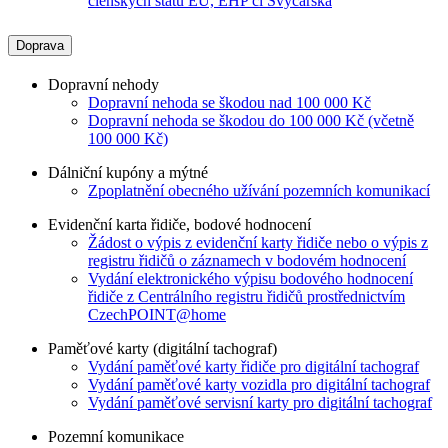
členských států EU, EHP či Švýcarska
Doprava
Dopravní nehody
Dopravní nehoda se škodou nad 100 000 Kč
Dopravní nehoda se škodou do 100 000 Kč (včetně
100 000 Kč)
Dálniční kupóny a mýtné
Zpoplatnění obecného užívání pozemních komunikací
Evidenční karta řidiče, bodové hodnocení
Žádost o výpis z evidenční karty řidiče nebo o výpis z
registru řidičů o záznamech v bodovém hodnocení
Vydání elektronického výpisu bodového hodnocení
řidiče z Centrálního registru řidičů prostřednictvím
CzechPOINT@home
Paměťové karty (digitální tachograf)
Vydání paměťové karty řidiče pro digitální tachograf
Vydání paměťové karty vozidla pro digitální tachograf
Vydání paměťové servisní karty pro digitální tachograf
Pozemní komunikace