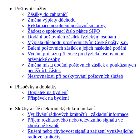
Poštovní služby
Zásilky do zahraničí
Změna výplaty důchodu
Reklamace nesplnění poštovní smlouvy
Žádost o spojovací číslo plátce SIPO
Dodání poštovních zásilek fyzickým osobám
Výplata důchodu prostřednictvím České pošty, s.p.
Balení poštovních zásilek a jejich následné podání
Vydání průkazu příjemce pro fyzické osoby nebo
právnické osoby
Změna místa dodání poštovních zásilek a poukázaných
peněžních částek
Nesrovnalosti při poskytování poštovních služeb
Příspěvky a doplatky
Doplatek na bydlení
Příspěvek na bydlení
Služby a sítě elektronických komunikací
Využívání rádiových kmitočtů - základní informace
Příjem rozhlasového nebo televizního signálu ve
zhoršené kvalitě
Rušení nebo chybovost signálu zařízení využívajícího
rádiové kmitočty