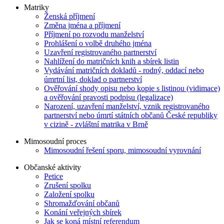
Matriky
Ženská příjmení
Změna jména a příjmení
Příjmení po rozvodu manželství
Prohlášení o volbě druhého jména
Uzavření registrovaného partnerství
Nahlížení do matričních knih a sbírek listin
Vydávání matričních dokladů - rodný, oddací nebo
úmrtní list, doklad o partnerství
Ověřování shody opisu nebo kopie s listinou (vidimace)
a ověřování pravosti podpisu (legalizace)
Narození, uzavření manželství, vznik registrovaného
partnerství nebo úmrtí státních občanů České republiky
v cizině - zvláštní matrika v Brně
Mimosoudní proces
Mimosoudní řešení sporu, mimosoudní vyrovnání
Občanské aktivity
Petice
Zrušení spolku
Založení spolku
Shromažďování občanů
Konání veřejných sbírek
Jak se koná místní referendum