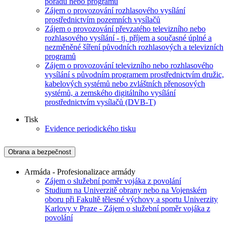
pořadu nebo programu
Zájem o provozování rozhlasového vysílání
prostřednictvím pozemních vysílačů
Zájem o provozování převzatého televizního nebo
rozhlasového vysílání - tj. příjem a současné úplné a
nezměněné šíření původních rozhlasových a televizních
programů
Zájem o provozování televizního nebo rozhlasového
vysílání s původním programem prostřednictvím družic,
kabelových systémů nebo zvláštních přenosových
systémů, a zemského digitálního vysílání
prostřednictvím vysílačů (DVB-T)
Tisk
Evidence periodického tisku
Obrana a bezpečnost
Armáda - Profesionalizace armády
Zájem o služební poměr vojáka z povolání
Studium na Univerzitě obrany nebo na Vojenském
oboru při Fakultě tělesné výchovy a sportu Univerzity
Karlovy v Praze - Zájem o služební poměr vojáka z
povolání