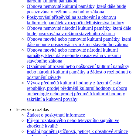
národní kulturní památkou
Obnova nemovité kulturní památky, která dále bude
posuzována v režimu stavebního zákona
Poskytování příspěvků na zachování a obnovu
kulturních památek z rozpočtu Ministerstva kultury
Obnova nemovité národní kulturní památky, která dále
bude posuzována v režimu stavebního zákona
Obnova movité nebo nemovité kulturní památky, která
dále nebude posuzována v režimu stavebního zákona
Obnova movité nebo nemovité národní kulturní
památky, která dále nebude posuzována v režimu
stavebního zákona
Oznámení ohrožení nebo poškození kulturní památky
nebo národní kulturní památky a žádost o rozhodnutí o
odstranění závady
Vývoz předmětů kulturní hodnoty z území České
republiky, prodej předmětů kulturní hodnoty z oboru
archeologie nebo prodej předmětů kulturní hodnoty
sakrální a kultovní povahy
Televize a rozhlas
Žádost o poskytnutí informace
Příjem rozhlasového nebo televizního signálu ve
zhoršené kvalitě
Podání podnětu (stížnosti, petice) k obsahové stránce