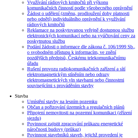
Využívání rádiových kmitočtů při výkonu
komunikačních činností podle všeobecného oprávnění
Žádost o udělení (změnu, prodloužení doby platnosti
nebo odnětí) individuálního oprávnění k využívání
rádiových kmitočtů
Reklamace na poskytovanou veřejně dostupnou službu
elektronických komunikací nebo na vyúčtování ceny za
poskytnutou službu
Podání žádosti o informace dle zákona č. 106/1999 Sb.,
o svobodném přístupu k informacím, ve znění
pozdějších předpisů, Českému telekomunikačnímu
úřadu
Rušení provozu radiokomunikačních zařízení a sítí
elektromagnetickým stíněním nebo odrazy
elektromagnetických vln stavbami nebo činnostmi
souvisejícími s prováděním stavby
Stavba
Umístění stavby na lesním pozemku
Občan a pořizování územních a regulačních plánů
Připojení nemovitosti na pozemní komunikaci (zřízení
sjezdu)
Povinnost zajistit zpracování průkazu energetické
náročnosti budovy (průkaz)
Povinnost stavebníků staveb, jejichž provedení je