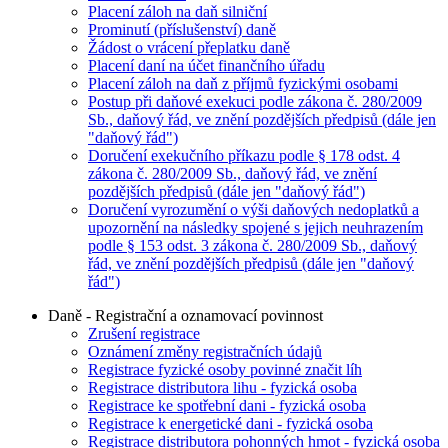
Placení záloh na daň silniční
Prominutí (příslušenství) daně
Žádost o vrácení přeplatku daně
Placení daní na účet finančního úřadu
Placení záloh na daň z příjmů fyzickými osobami
Postup při daňové exekuci podle zákona č. 280/2009
Sb., daňový řád, ve znění pozdějších předpisů (dále jen
"daňový řád")
Doručení exekučního příkazu podle § 178 odst. 4
zákona č. 280/2009 Sb., daňový řád, ve znění
pozdějších předpisů (dále jen "daňový řád")
Doručení vyrozumění o výši daňových nedoplatků a
upozornění na následky spojené s jejich neuhrazením
podle § 153 odst. 3 zákona č. 280/2009 Sb., daňový
řád, ve znění pozdějších předpisů (dále jen "daňový
řád")
Daně - Registrační a oznamovací povinnost
Zrušení registrace
Oznámení změny registračních údajů
Registrace fyzické osoby povinné značit líh
Registrace distributora lihu - fyzická osoba
Registrace ke spotřební dani - fyzická osoba
Registrace k energetické dani - fyzická osoba
Registrace distributora pohonných hmot - fyzická osoba